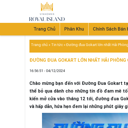
Trang Chủ
Phân Khu
Chính Sách Bán
Trang chủ
»
Tin tức
»
Đường đua Gokart lớn nhất Hải Phòng
ĐƯỜNG ĐUA GOKART LỚN NHẤT HẢI PHÒNG 
16:56:51 - 04/12/2024
Chào mừng bạn đến với Đường Đua Gokart tạ
thể bỏ qua dành cho những tín đồ đam mê tố
kiến mở cửa vào tháng 12 tới, đường đua Go
và hấp dẫn, hứa hẹn đem lại những phút giây giả