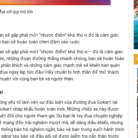
ua với quy mô lớn
ạn sẽ gặp phải một “nhược điểm” khá thú vị đó là cảm giác
én bạn sẽ hoàn toàn chìm đắm vào cuộc
ạn sẽ gặp phải một “nhược điểm” khá thú vị – đó là cảm giác
c bén, những đoạn đường thẳng nhanh chóng, bạn sẽ hoàn toàn
ự phấn khích và những cảm giác mạnh mẽ sẽ khiến bạn quên
đua ngay lập tức đâu! Hãy chuẩn bị tinh thần để thử thách
tuyệt vời cùng bạn bè và người thân.
ại
hững yếu tố làm nên sự đặc biệt của đường đua Gokart tại
 Gokart nhập khẩu hoàn toàn mới. Những chiếc xe này được
yệt đối cho người tham gia. Dù bạn là tay đua chuyên nghiệp
sẽ mang đến trải nghiệm mượt mà, dễ dàng điều khiển, nhưng
 thống bảo hộ nghiêm ngặt, bảo vệ bạn trong suốt hành trình
, găng tay, bảo vệ đầu gối sẽ được kiểm tra cẩn thận trước