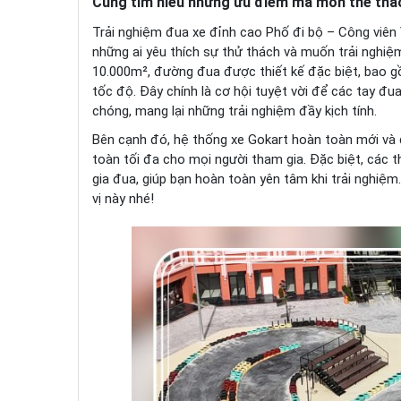
Cùng tìm hiểu những ưu điểm mà môn thể tha
Trải nghiệm đua xe đỉnh cao Phố đi bộ – Công viên
những ai yêu thích sự thử thách và muốn trải nghi
10.000m², đường đua được thiết kế đặc biệt, bao 
tốc độ. Đây chính là cơ hội tuyệt vời để các tay đu
chóng, mang lại những trải nghiệm đầy kịch tính.
Bên cạnh đó, hệ thống xe Gokart hoàn toàn mới và
toàn tối đa cho mọi người tham gia. Đặc biệt, các t
gia đua, giúp bạn hoàn toàn yên tâm khi trải nghiệ
vị này nhé!