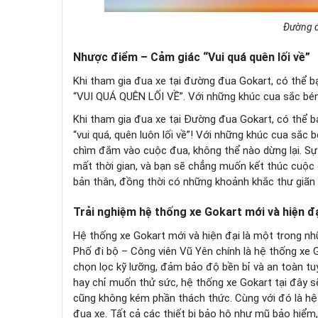
Đường đ
Nhược điểm – Cảm giác “Vui quá quên lối về”
Khi tham gia đua xe tại đường đua Gokart, có thể b
“VUI QUÁ QUÊN LỐI VỀ”. Với những khúc cua sắc b
Khi tham gia đua xe tại Đường đua Gokart, có thể b
“vui quá, quên luôn lối về”! Với những khúc cua sắ
chìm đắm vào cuộc đua, không thể nào dừng lại. S
mất thời gian, và bạn sẽ chẳng muốn kết thúc cuộc 
bản thân, đồng thời có những khoảnh khắc thư giãn 
Trải nghiệm hệ thống xe Gokart mới và hiện đ
Hệ thống xe Gokart mới và hiện đại là một trong n
Phố đi bộ – Công viên Vũ Yên chính là hệ thống xe
chọn lọc kỹ lưỡng, đảm bảo độ bền bỉ và an toàn tu
hay chỉ muốn thử sức, hệ thống xe Gokart tại đây 
cũng không kém phần thách thức. Cùng với đó là hệ
đua xe. Tất cả các thiết bị bảo hộ như mũ bảo hiểm