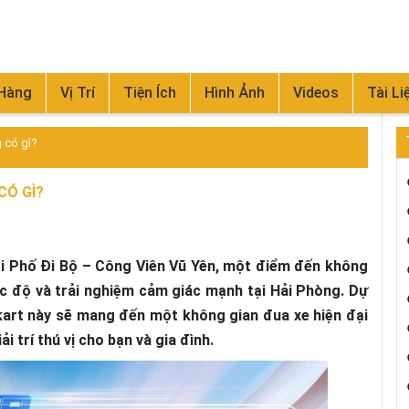
 Hàng
Vị Trí
Tiện Ích
Hình Ảnh
Videos
Tài Li
 có gì?
CÓ GÌ?
i Phố Đi Bộ – Công Viên Vũ Yên, một điểm đến không
c độ và trải nghiệm cảm giác mạnh tại Hải Phòng. Dự
kart này sẽ mang đến một không gian đua xe hiện đại
i trí thú vị cho bạn và gia đình.