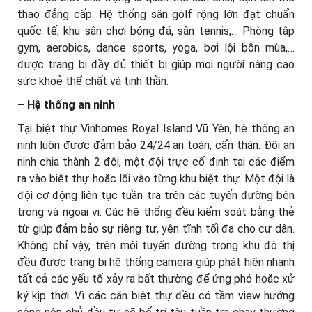
thao đẳng cấp. Hệ thống sân golf rộng lớn đạt chuẩn
quốc tế, khu sân chơi bóng đá, sân tennis,… Phòng tập
gym, aerobics, dance sports, yoga, bơi lội bốn mùa,…
được trang bị đầy đủ thiết bị giúp mọi người nâng cao
sức khoẻ thể chất và tinh thần.
– Hệ thống an ninh
Tại biệt thự Vinhomes Royal Island Vũ Yên, hệ thống an
ninh luôn được đảm bảo 24/24 an toàn, cẩn thận. Đội an
ninh chia thành 2 đội, một đội trực cố định tại các điểm
ra vào biệt thự hoặc lối vào từng khu biệt thự. Một đội là
đội cơ động liên tục tuần tra trên các tuyến đường bên
trong và ngoại vi. Các hệ thống đều kiểm soát bằng thẻ
từ giúp đảm bảo sự riêng tư, yên tĩnh tối đa cho cư dân.
Không chỉ vậy, trên mỗi tuyến đường trong khu đô thị
đều được trang bị hệ thống camera giúp phát hiện nhanh
tất cả các yếu tố xảy ra bất thường để ứng phó hoặc xử
ký kịp thời. Vì các căn biệt thự đều có tầm view hướng