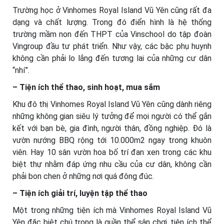
Trường học ở Vinhomes Royal Island Vũ Yên cũng rất đa
dạng và chất lượng. Trong đó điển hình là hệ thống
trường mầm non đến THPT của Vinschool do tập đoàn
Vingroup đầu tư phát triển. Như vậy, các bậc phụ huynh
không cần phải lo lắng đến tương lai của những cư dân
“nhí”.
– Tiện ích thể thao, sinh hoạt, mua sắm
Khu đô thị Vinhomes Royal Island Vũ Yên cũng dành riêng
những không gian siêu lý tưởng để mọi người có thể gắn
kết với bạn bè, gia đình, người thân, đồng nghiệp. Đó là
vườn nướng BBQ rộng tới 10.000m2 ngay trong khuôn
viên. Hay 10 sân vườn hoa bố trí đan xen trong các khu
biệt thự nhằm đáp ứng nhu cầu của cư dân, không cần
phải bon chen ở những nơi quá đông đúc.
– Tiện ích giải trí, luyện tập thể thao
Một trong những tiện ích mà Vinhomes Royal Island Vũ
Yên đặc biệt chú trọng là quần thể sân chơi, tiện ích thể