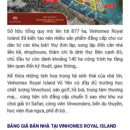
Sở hữu tổng quy mô lên tới 877 ha, Vinhomes Royal
Island đã kiến tạo nên nhiều sản phẩm đẳng cấp cho cư
dân từ các khu biệt thự đơn lập, song lập đến căn nhà
liền kề, shophouse, thậm chí là dinh thự. Bên cạnh đó,
chủ đầu tư còn dành khoảng 140 ha công trình hạ tầng
liên quan đến kỹ thuật, giao thông,…
Kế thừa những tinh hoa trong hệ sinh thái của nhà Vin,
Vinhomes Royal Island Vũ Yên có đầy đủ trường học
chất lượng Vinschool, sân golf, hồ bơi, trung tâm thương
mại,… cùng tiện ích đẳng cấp chuẩn 5 sao như khu vui
chơi giải trí Safari, công viên Vinwonders, bến du thuyền,
học viện đua ngựa, phố đi bộ…
BẢNG GIÁ BÁN NHÀ TẠI VINHOMES ROYAL ISLAND