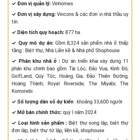
✓ Đơn vị quản lý:
Vinhomes
✓ Đơn vị xây dựng:
Vincons & các đơn vị nhà thầu uy
tín.
✓ Diện tích quy hoạch:
877 ha.
✓ Quy mô dự án:
Gồm 8,324 sản phẩm nhà ở thấp
tầng : Biệt thự, Nhà Liền kề & Nhà phố Shophouse.
✓ Phân khu nhà ở :
Dự án triển khai xây dựng 11
phân khu chính bao gồm Tài Lộc; Đảo Vua; Kinh Đô;
GolfLand; Qúy Tộc; Hoàng Gia; Đảo Thiên Đường;
Hoàng Thành; Royal Riverside; The Miyabi; The
Komorebi.
✓ Số lượng dân số dự kiến
: khoảng 33,600 người
✓ Mở bán chính thức:
quý I năm 2024
✓ Loại hình sản phẩm :
Biệt thự song lập, biệt thự
đơn lập, biệt thự tứ lập, liền kề, shophouse