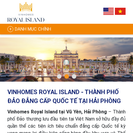
DANH MỤC CHÍNH
VINHOMES ROYAL ISLAND - THÀNH PHỐ
ĐẢO ĐẲNG CẤP QUỐC TẾ TẠI HẢI PHÒNG
Vinhomes Royal Island tại Vũ Yên, Hải Phòng
– Thành
phố Đảo thượng lưu đầu tiên tại Việt Nam sở hữu đầy đủ
quần thể các tiện ích tiêu chuẩn đẳng cấp Quốc tế kỳ