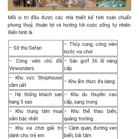
Mỗi vị trí đều được các nhà thiết kế tính toán chuẩn
phong thuỷ, thuận lợi và hướng tới cuộc sống tự nhiên.
Điển hình là :
– Thủy cung, công viên
– Sở thú Safari
nước vui chơi
– Công viên chủ đề
– Sân golf 36 lỗ nâng
Vinwonders
cấp
– Khu vực Shophouse
– Khu ẩm thực đa dạng
sầm uất
– Hệ thống khách sạn
– Khu du thuyền cao
hạng 5 sao
cấp, sang trọng
– Khu trung tâm mua
– Khu thể thao biển,
sắm bậc nhất
quảng trường
– Khu vui chơi giải trí
– Cảnh quan, đường ven
dành cho trẻ em
biển, bãi tắm