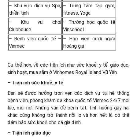
– Khu vực dịch vụ Spa,
– Trung tâm tập gym,
thiền tịnh
fitness, Yoga
– Khu vui chơi
– Trường học quốc tế
Clubhouse
Vinschool
– Bệnh viện quốc tế –
– Học viện cưỡi ngựa
Vinmec
Hoàng gia
Cụ thể hơn, về các tiện ích như sức khoẻ, y tế, giáo dục,
sinh hoạt, mua sắm ở Vinhomes Royal Island Vũ Yên.
– Tiện ích sức khoẻ, y tế
Bạn sẽ được hưởng trọn vẹn các dịch vụ tại hệ thống
bệnh viện, phòng khám đa khoa quốc tế Vinmec 24/7 mọi
lúc, mọi nơi. Những vấn đề bệnh tật, tình huống gây hại
khác cũng không trở thành nỗi lo và hơn hết là có thể
đảm bảo sức khoẻ cho cả gia đình.
– Tiện ích giáo dục