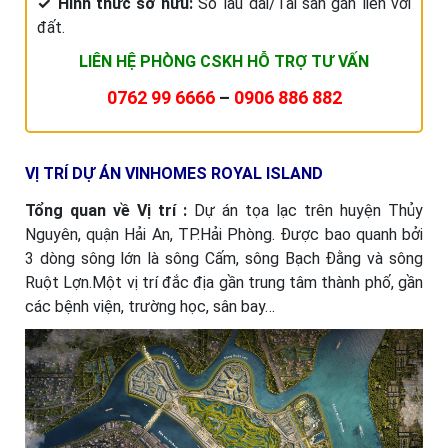
✓ Hình thức sở hữu:
Sổ lâu dài/Tài sản gắn liền với
đất.
LIÊN HỆ PHÒNG CSKH HỖ TRỢ TƯ VẤN
0762 99 6666
–
0906 886 882
VỊ TRÍ DỰ ÁN VINHOMES ROYAL ISLAND
Tổng quan về Vị trí :
Dự án tọa lạc trên huyện Thủy
Nguyên, quận Hải An, TP.Hải Phòng.
Được bao quanh bởi
3 dòng sông lớn là sông Cấm, sông Bạch Đằng và sông
Ruột Lợn.
Một vị trí đắc địa gần trung tâm thành phố, gần
các bệnh viện, trường học, sân bay…