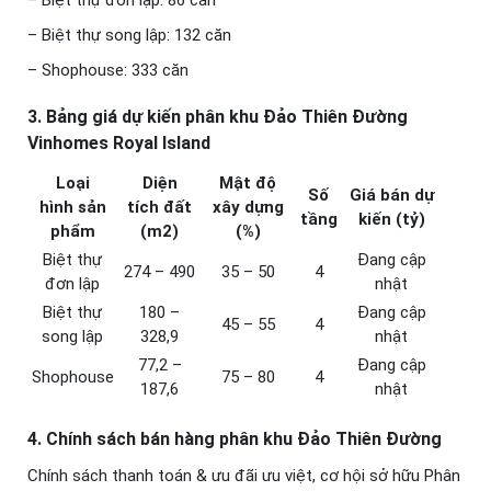
– Biệt thự song lập: 132 căn
– Shophouse: 333 căn
3. Bảng giá dự kiến phân khu
Đảo Thiên Đường
Vinhomes Royal Island
Loại
Diện
Mật độ
Số
Giá bán dự
hình
sản
tích
đất
xây dựng
tầng
kiến (tỷ)
phẩm
(m2)
(%)
Biệt thự
Đang cập
274 – 490
35 – 50
4
đơn lập
nhật
Biệt thự
180 –
Đang cập
45 – 55
4
song lập
328,9
nhật
77,2 –
Đang cập
Shophouse
75 – 80
4
187,6
nhật
4. Chính sách bán hàng phân khu Đảo Thiên Đường
Chính sách thanh toán & ưu đãi ưu việt, cơ hội sở hữu Phân