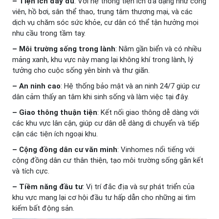
– Tiện ích đầy đủ
: Với hệ thống tiện ích đa dạng như công
viên, hồ bơi, sân thể thao, trung tâm thương mại, và các
dịch vụ chăm sóc sức khỏe, cư dân có thể tận hưởng mọi
nhu cầu trong tầm tay.
– Môi trường sống trong lành
: Nằm gần biển và có nhiều
mảng xanh, khu vực này mang lại không khí trong lành, lý
tưởng cho cuộc sống yên bình và thư giãn.
– An ninh cao
: Hệ thống bảo mật và an ninh 24/7 giúp cư
dân cảm thấy an tâm khi sinh sống và làm việc tại đây.
– Giao thông thuận tiện
: Kết nối giao thông dễ dàng với
các khu vực lân cận, giúp cư dân dễ dàng di chuyển và tiếp
cận các tiện ích ngoại khu.
– Cộng đồng dân cư văn minh
: Vinhomes nổi tiếng với
cộng đồng dân cư thân thiện, tạo môi trường sống gắn kết
và tích cực.
– Tiềm năng đầu tư
: Vị trí đắc địa và sự phát triển của
khu vực mang lại cơ hội đầu tư hấp dẫn cho những ai tìm
kiếm bất động sản.