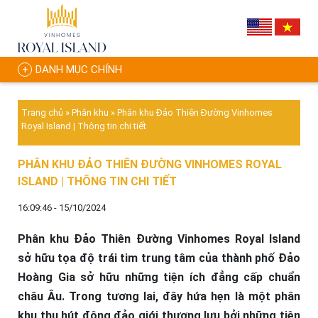
DANH MỤC CHÍNH
Trang chủ
»
Phân khu
»
Phân khu Đảo Thiên Đường Vinhomes
Royal Island | Thông tin chi tiết
PHÂN KHU ĐẢO THIÊN ĐƯỜNG VINHOMES ROYAL
ISLAND | THÔNG TIN CHI TIẾT
16:09:46 - 15/10/2024
Phân khu Đảo Thiên Đường Vinhomes Royal Island
sở hữu tọa độ trái tim trung tâm của thành phố Đảo
Hoàng Gia sở hữu những tiện ích đẳng cấp chuẩn
châu Âu. Trong tương lai, đây hứa hẹn là một phân
khu thu hút đông đảo giới thượng lưu bởi những tiện