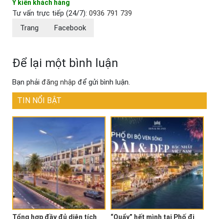
Ý kiến khách hàng
Tư vấn trực tiếp (24/7):
0936 791 739
Trang
Facebook
Để lại một bình luận
Bạn phải
đăng nhập
để gửi bình luận.
TIN NỔI BẬT
Tổng hợp đầy đủ diện tích
“Quẩy” hết mình tại Phố đi