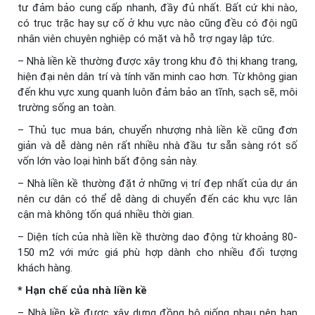
tư đảm bảo cung cấp nhanh, đầy đủ nhất. Bất cứ khi nào,
có trục trặc hay sự cố ở khu vực nào cũng đều có đội ngũ
nhân viên chuyên nghiệp có mặt và hỗ trợ ngay lập tức.
– Nhà liền kề thường được xây trong khu đô thị khang trang,
hiện đại nên dân trí và tính văn minh cao hơn. Từ không gian
đến khu vực xung quanh luôn đảm bảo an tĩnh, sạch sẽ, môi
trường sống an toàn.
– Thủ tục mua bán, chuyển nhượng nhà liền kề cũng đơn
giản và dễ dàng nên rất nhiều nhà đầu tư sẵn sàng rót số
vốn lớn vào loại hình bất động sản này.
– Nhà liền kề thường đặt ở những vị trí đẹp nhất của dự án
nên cư dân có thể dễ dàng di chuyển đến các khu vực lân
cận mà không tốn quá nhiều thời gian.
– Diện tích của nhà liền kề thường dao động từ khoảng 80-
150 m2 với mức giá phù hợp dành cho nhiều đối tượng
khách hàng.
* Hạn chế của nhà liền kề
– Nhà liền kề được xây dựng đồng bộ giống nhau nên bạn