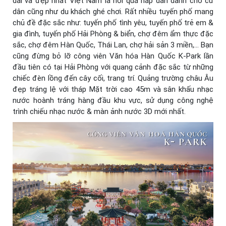
dài và đẹp nhất Việt Nam là nơi quá hấp dẫn dành cho cư
dân cũng như du khách ghé chơi. Rất nhiều tuyến phố mang
chủ đề đặc sắc như: tuyến phố tình yêu, tuyến phố trẻ em &
gia đình, tuyến phố Hải Phòng & biển, chợ đêm ẩm thực đặc
sắc, chợ đêm Hàn Quốc, Thái Lan, chợ hải sản 3 miền,… Bạn
cũng đừng bỏ lỡ công viên Văn hóa Hàn Quốc K-Park lần
đầu tiên có tại Hải Phòng với quang cảnh đặc sắc từ những
chiếc đèn lồng đến cây cối, trang trí. Quảng trường châu Âu
đẹp tráng lệ với tháp Mặt trời cao 45m và sân khấu nhạc
nước hoành tráng hàng đầu khu vực, sử dụng công nghệ
trình chiếu nhạc nước & màn ảnh nước 3D mới nhất.