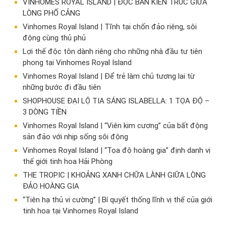
VINHOMES ROYAL ISLAND | ĐỘC BẢN KIẾN TRÚC GIỮA
LÒNG PHỐ CẢNG
Vinhomes Royal Island | Tĩnh tại chốn đảo riêng, sôi
động cùng thủ phủ
Lợi thế độc tôn dành riêng cho những nhà đầu tư tiên
phong tại Vinhomes Royal Island
Vinhomes Royal Island | Để trẻ làm chủ tương lai từ
những bước đi đầu tiên
SHOPHOUSE ĐẠI LỘ TIA SÁNG ISLABELLA: 1 TỌA ĐỘ –
3 DÒNG TIỀN
Vinhomes Royal Island | “Viên kim cương” của bất động
sản đảo với nhịp sống sôi động
Vinhomes Royal Island | “Tọa độ hoàng gia” định danh vị
thế giới tinh hoa Hải Phòng
THE TROPIC | KHOẢNG XANH CHỮA LÀNH GIỮA LÒNG
ĐẢO HOÀNG GIA
“Tiên hạ thủ vi cường” | Bí quyết thống lĩnh vị thế của giới
tinh hoa tại Vinhomes Royal Island