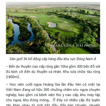
Sân golf 36 hố đẳng cấp hàng đầu khu vực Đông Nam Á
– Bến du thuyền cao cấp rộng gần 10ha gồm 300 bến đỗ với
đủ kích cỡ đến du thuyền cá nhân. Khu sửa chữa tàu rộng
3.800m2.
– Học viện cưỡi ngựa Hoàng Gia lần đầu tiên có mặt tại
Việt Nam đang sở hữu 300 chuồng chăm sóc ngựa chuyên
nghiệp, bao gồm cả bệnh viện thú y cao cấp, khu máy tập
cho ngựa, khu đóng móng,… Ở đây có nhiều cấp độ luyện
tập khác nhau từ mới bắt đầu đến bán chuyên, chuyên