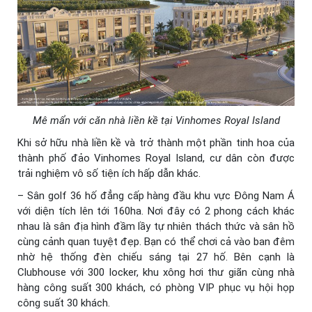
Mê mẩn với căn nhà liền kề tại Vinhomes Royal Island
Khi sở hữu nhà liền kề và trở thành một phần tinh hoa của
thành phố đảo Vinhomes Royal Island, cư dân còn được
trải nghiệm vô số tiện ích hấp dẫn khác.
– Sân golf 36 hố đẳng cấp hàng đầu khu vực Đông Nam Á
với diện tích lên tới 160ha. Nơi đây có 2 phong cách khác
nhau là sân địa hình đầm lầy tự nhiên thách thức và sân hồ
cùng cảnh quan tuyệt đẹp. Bạn có thể chơi cả vào ban đêm
nhờ hệ thống đèn chiếu sáng tại 27 hố. Bên cạnh là
Clubhouse với 300 locker, khu xông hơi thư giãn cùng nhà
hàng công suất 300 khách, có phòng VIP phục vụ hội họp
công suất 30 khách.