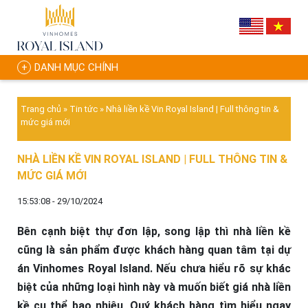
DANH MỤC CHÍNH
Trang chủ
»
Tin tức
»
Nhà liền kề Vin Royal Island | Full thông tin &
mức giá mới
NHÀ LIỀN KỀ VIN ROYAL ISLAND | FULL THÔNG TIN &
MỨC GIÁ MỚI
15:53:08 - 29/10/2024
Bên cạnh biệt thự đơn lập, song lập thì nhà liền kề
cũng là sản phẩm được khách hàng quan tâm tại dự
án Vinhomes Royal Island. Nếu chưa hiểu rõ sự khác
biệt của những loại hình này và muốn biết giá nhà liền
kề cụ thể bao nhiêu, Quý khách hàng tìm hiểu ngay