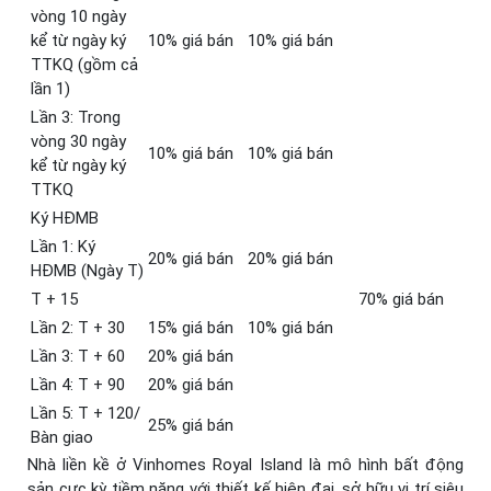
vòng 10 ngày
kể từ ngày ký
10% giá bán
10% giá bán
TTKQ (gồm cả
lần 1)
Lần 3: Trong
vòng 30 ngày
10% giá bán
10% giá bán
kể từ ngày ký
TTKQ
Ký HĐMB
Lần 1: Ký
20% giá bán
20% giá bán
HĐMB (Ngày T)
T + 15
70% giá bán
Lần 2: T + 30
15% giá bán
10% giá bán
Lần 3: T + 60
20% giá bán
Lần 4: T + 90
20% giá bán
Lần 5: T + 120/
25% giá bán
Bàn giao
Nhà liền kề ở Vinhomes Royal Island là mô hình bất động
sản cực kỳ tiềm năng với thiết kế hiện đại, sở hữu vị trí siêu