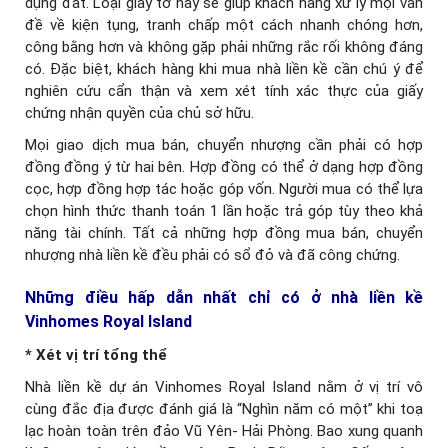
dụng đất. Loại giấy tờ này sẽ giúp khách hàng xử lý mọi vấn
đề về kiện tụng, tranh chấp một cách nhanh chóng hơn,
công bằng hơn và không gặp phải những rắc rối không đáng
có. Đặc biệt, khách hàng khi mua nhà liền kề cần chú ý để
nghiên cứu cẩn thận và xem xét tính xác thực của giấy
chứng nhận quyền của chủ sở hữu.
Mọi giao dịch mua bán, chuyển nhượng cần phải có hợp
đồng đồng ý từ hai bên. Hợp đồng có thể ở dạng hợp đồng
cọc, hợp đồng hợp tác hoặc góp vốn. Người mua có thể lựa
chọn hình thức thanh toán 1 lần hoặc trả góp tùy theo khả
năng tài chính. Tất cả những hợp đồng mua bán, chuyển
nhượng nhà liền kề đều phải có sổ đỏ và đã công chứng.
Những điều hấp dẫn nhất chỉ có ở nhà liền kề
Vinhomes Royal Island
* Xét vị trí tổng thể
Nhà liền kề dự án Vinhomes Royal Island nằm ở vị trí vô
cùng đắc địa được đánh giá là “Nghìn năm có một” khi toạ
lạc hoàn toàn trên đảo Vũ Yên- Hải Phòng. Bao xung quanh