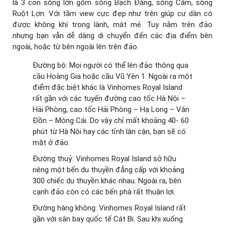
là 3 con sông lớn gồm sông Bạch Đằng, sông Cấm, sông
Ruột Lợn. Với tầm view cực đẹp như trên giúp cư dân có
được không khí trong lành, mát mẻ. Tuy nằm trên đảo
nhưng bạn vẫn dễ dàng di chuyển đến các địa điểm bên
ngoài, hoặc từ bên ngoài lên trên đảo.
Đường bộ: Mọi người có thể lên đảo thông qua
cầu Hoàng Gia hoặc cầu Vũ Yên 1. Ngoài ra một
điểm đặc biệt khác là Vinhomes Royal Island
rất gần với các tuyến đường cao tốc Hà Nội –
Hải Phòng, cao tốc Hải Phòng – Hạ Long – Vân
Đồn – Móng Cái. Do vậy chỉ mất khoảng 40- 60
phút từ Hà Nội hay các tỉnh lân cận, bạn sẽ có
mặt ở đảo.
Đường thuỷ: Vinhomes Royal Island sở hữu
riêng một bến du thuyền đẳng cấp với khoảng
300 chiếc du thuyền khác nhau. Ngoài ra, bên
cạnh đảo còn có các bến phà rất thuận lợi.
Đường hàng không: Vinhomes Royal Island rất
gần với sân bay quốc tế Cát Bi. Sau khi xuống