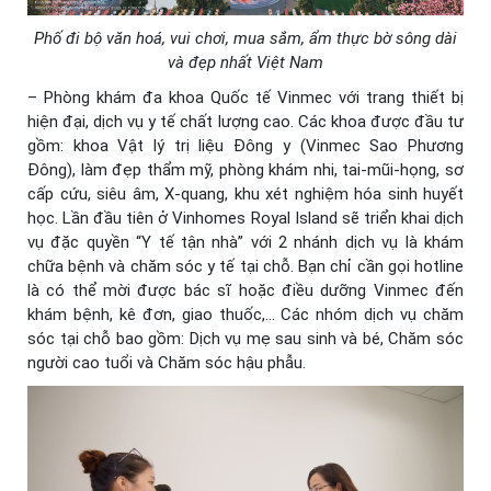
Phố đi bộ văn hoá, vui chơi, mua sắm, ẩm thực bờ sông dài
và đẹp nhất Việt Nam
– Phòng khám đa khoa Quốc tế Vinmec với trang thiết bị
hiện đại, dịch vụ y tế chất lượng cao. Các khoa được đầu tư
gồm: khoa Vật lý trị liệu Đông y (Vinmec Sao Phương
Đông), làm đẹp thẩm mỹ, phòng khám nhi, tai-mũi-họng, sơ
cấp cứu, siêu âm, X-quang, khu xét nghiệm hóa sinh huyết
học. Lần đầu tiên ở Vinhomes Royal Island sẽ triển khai dịch
vụ đặc quyền “Y tế tận nhà” với 2 nhánh dịch vụ là khám
chữa bệnh và chăm sóc y tế tại chỗ. Bạn chỉ cần gọi hotline
là có thể mời được bác sĩ hoặc điều dưỡng Vinmec đến
khám bệnh, kê đơn, giao thuốc,… Các nhóm dịch vụ chăm
sóc tại chỗ bao gồm: Dịch vụ mẹ sau sinh và bé, Chăm sóc
người cao tuổi và Chăm sóc hậu phẫu.