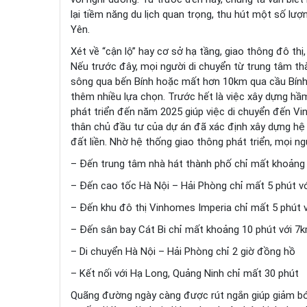
lại tiềm năng du lịch quan trọng, thu hút một số lượ
Yên.
Xét về “cận lộ” hay cơ sở hạ tầng, giao thông đô th
Nếu trước đây, mọi người di chuyển từ trung tâm t
sông qua bến Bính hoặc mất hơn 10km qua cầu Bính
thêm nhiều lựa chọn. Trước hết là việc xây dựng 
phát triển đến năm 2025 giúp việc di chuyển đến Vi
thân chủ đầu tư của dự án đã xác định xây dựng hệ 
đất liền. Nhờ hệ thống giao thông phát triển, mọi ng
– Đến trung tâm nhà hát thành phố chỉ mất khoảng 
– Đến cao tốc Hà Nội – Hải Phòng chỉ mất 5 phút v
– Đến khu đô thị Vinhomes Imperia chỉ mất 5 phút 
– Đến sân bay Cát Bi chỉ mất khoảng 10 phút với 7
– Di chuyển Hà Nội – Hải Phòng chỉ 2 giờ đồng hồ
– Kết nối với Hạ Long, Quảng Ninh chỉ mất 30 phút
Quãng đường ngày càng được rút ngắn giúp giảm bớt t