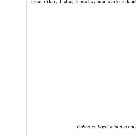
muốn đi làm, đi chơi, đi học hay buôn bán kinh doan
Vinhomes Royal Island là nơi 