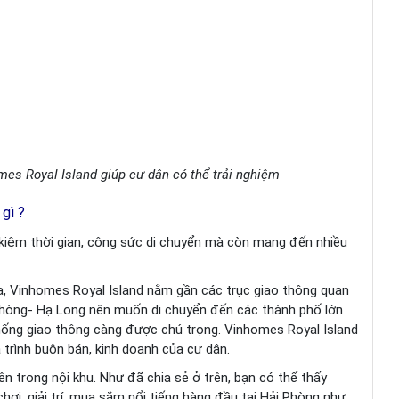
mes Royal Island giúp cư dân có thể trải nghiệm
 gì ?
t kiệm thời gian, công sức di chuyển mà còn mang đến nhiều
ia, Vinhomes Royal Island nằm gần các trục giao thông quan
Phòng- Hạ Long nên muốn di chuyển đến các thành phố lớn
 thống giao thông càng được chú trọng. Vinhomes Royal Island
 trình buôn bán, kinh doanh của cư dân.
ên trong nội khu. Như đã chia sẻ ở trên, bạn có thể thấy
hơi, giải trí, mua sắm nổi tiếng hàng đầu tại Hải Phòng như