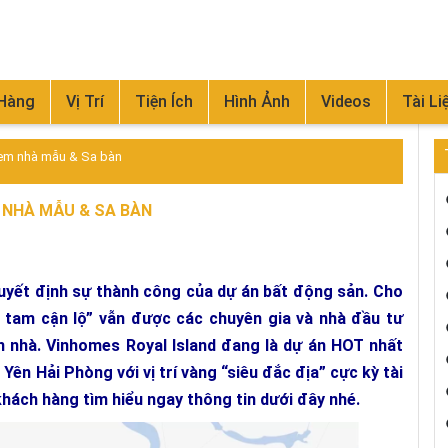
 Hàng
Vị Trí
Tiện Ích
Hình Ảnh
Videos
Tài Li
 Xem nhà mẫu & Sa bàn
M NHÀ MẪU & SA BÀN
quyết định sự thành công của dự án bất động sản. Cho
g, tam cận lộ” vẫn được các chuyên gia và nhà đầu tư
n nhà. Vinhomes Royal Island đang là dự án HOT nhất
Yên Hải Phòng với vị trí vàng “siêu đắc địa” cực kỳ tài
khách hàng tìm hiểu ngay thông tin dưới đây nhé.