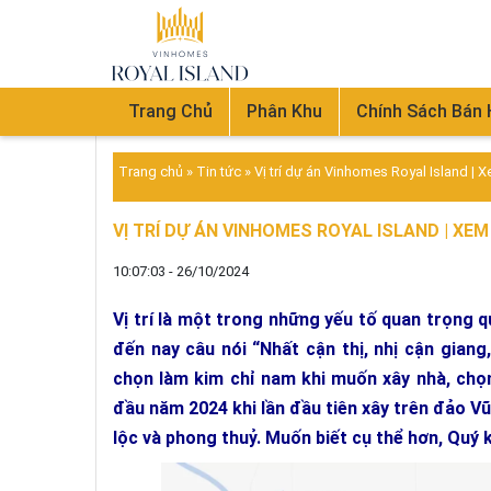
Trang Chủ
Phân Khu
Chính Sách Bán
Trang chủ
»
Tin tức
»
Vị trí dự án Vinhomes Royal Island |
VỊ TRÍ DỰ ÁN VINHOMES ROYAL ISLAND | XE
10:07:03 - 26/10/2024
Vị trí là một trong những yếu tố quan trọng 
đến nay câu nói “Nhất cận thị, nhị cận gian
chọn làm kim chỉ nam khi muốn xây nhà, chọ
đầu năm 2024 khi lần đầu tiên xây trên đảo Vũ 
lộc và phong thuỷ. Muốn biết cụ thể hơn, Quý 