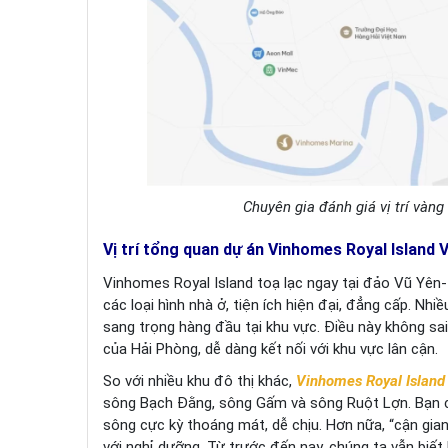
Chuyên gia đánh giá vị trí vàn
Vị trí tổng quan dự án Vinhomes Royal Island 
Vinhomes Royal Island toạ lạc ngay tại đảo Vũ Yên
các loại hình nhà ở, tiện ích hiện đại, đẳng cấp. Nh
sang trọng hàng đầu tại khu vực. Điều này không sai
của Hải Phòng, dễ dàng kết nối với khu vực lân cận.
So với nhiều khu đô thị khác,
Vinhomes Royal Island
sông Bạch Đằng, sông Gấm và sông Ruột Lợn. Bạn c
sông cực kỳ thoáng mát, dễ chịu. Hơn nữa, “cận gia
với nghỉ dưỡng. Từ trước đến nay, chúng ta vẫn biế