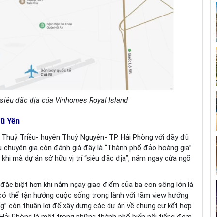
g siêu đắc địa của Vinhomes Royal Island
Vũ Yên
- Thuỷ Triều- huyện Thuỷ Nguyên- TP. Hải Phòng với đầy đủ
iều chuyên gia còn đánh giá đây là “Thành phố đảo hoàng gia”
 khi mà dự án sở hữu vị trí “siêu đắc địa”, nằm ngay cửa ngõ
đặc biệt hơn khi nằm ngay giao điểm của ba con sông lớn là
ó thể tận hưởng cuộc sống trong lành với tầm view hướng
ng” còn thuận lợi để xây dựng các dự án về chung cư kết hợp
t Hải Phòng là một trong những thành phố biển nổi tiếng đem