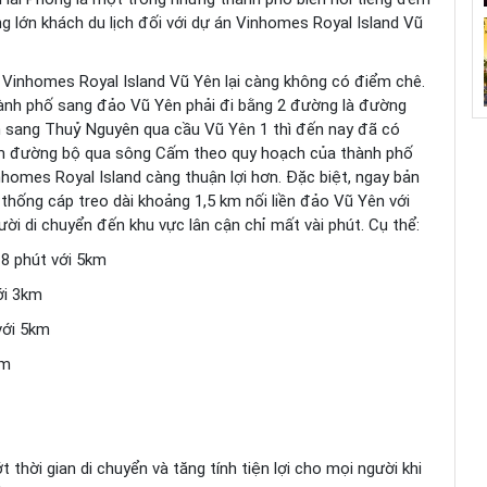
ng lớn khách du lịch đối với dự án Vinhomes Royal Island Vũ
ị, Vinhomes Royal Island Vũ Yên lại càng không có điểm chê.
hành phố sang đảo Vũ Yên phải đi bằng 2 đường là đường
 sang Thuỷ Nguyên qua cầu Vũ Yên 1 thì đến nay đã có
hầm đường bộ qua sông Cấm theo quy hoạch của thành phố
nhomes Royal Island càng thuận lợi hơn. Đặc biệt, ngay bản
thống cáp treo dài khoảng 1,5 km nối liền đảo Vũ Yên với
ười di chuyển đến khu vực lân cận chỉ mất vài phút. Cụ thể:
8 phút với 5km
ới 3km
với 5km
km
hời gian di chuyển và tăng tính tiện lợi cho mọi người khi