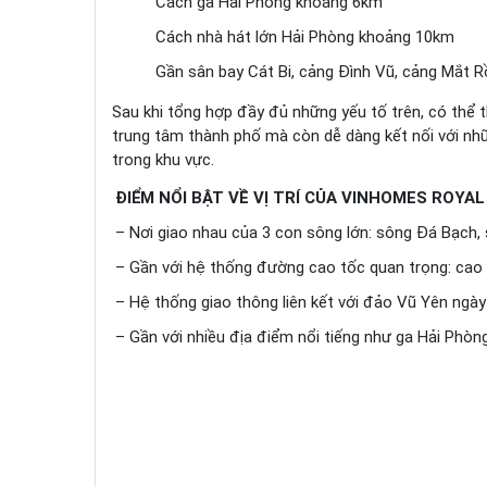
Cách ga Hải Phòng khoảng 6km
Cách nhà hát lớn Hải Phòng khoảng 10km
Gần sân bay Cát Bi, cảng Đình Vũ, cảng Mắt R
Sau khi tổng hợp đầy đủ những yếu tố trên, có thể t
trung tâm thành phố mà còn dễ dàng kết nối với nh
trong khu vực.
ĐIỂM NỔI BẬT VỀ VỊ TRÍ CỦA VINHOMES ROYAL
– Nơi giao nhau của 3 con sông lớn: sông Đá Bạch
– Gần với hệ thống đường cao tốc quan trọng: cao
– Hệ thống giao thông liên kết với đảo Vũ Yên ngà
– Gần với nhiều địa điểm nổi tiếng như ga Hải Phòng