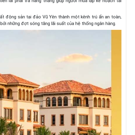
tiền lãi phải trả hàng tháng giúp người mua lập kế hoạch tài
 bất động sản tại đảo Vũ Yên thành một kênh trú ẩn an toàn,
 bởi những đợt sóng tăng lãi suất của hệ thống ngân hàng.