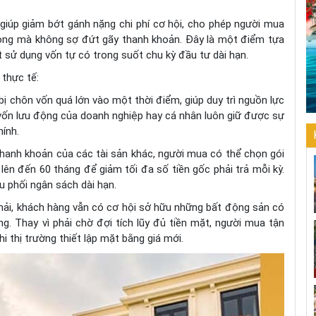
giúp giảm bớt gánh nặng chi phí cơ hội, cho phép người mua
ong mà không sợ đứt gãy thanh khoản. Đây là một điểm tựa
t sử dụng vốn tự có trong suốt chu kỳ đầu tư dài hạn.
 thực tế:
ị chôn vốn quá lớn vào một thời điểm, giúp duy trì nguồn lực
vốn lưu động của doanh nghiệp hay cá nhân luôn giữ được sự
hính.
hanh khoản của các tài sản khác, người mua có thể chọn gói
lên đến 60 tháng để giảm tối đa số tiền gốc phải trả mỗi kỳ.
ều phối ngân sách dài hạn.
hải, khách hàng vẫn có cơ hội sở hữu những bất động sản có
ng. Thay vì phải chờ đợi tích lũy đủ tiền mặt, người mua tận
i thị trường thiết lập mặt bằng giá mới.