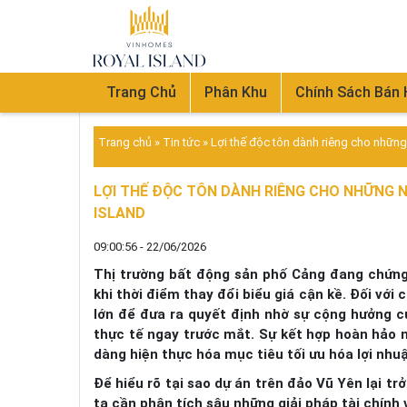
Trang Chủ
Phân Khu
Chính Sách Bán
Trang chủ
»
Tin tức
»
Lợi thế độc tôn dành riêng cho những
LỢI THẾ ĐỘC TÔN DÀNH RIÊNG CHO NHỮNG 
ISLAND
09:00:56 - 22/06/2026
Thị trường bất động sản phố Cảng đang chứng
khi thời điểm thay đổi biểu giá cận kề. Đối với
lớn để đưa ra quyết định nhờ sự cộng hưởng củ
thực tế ngay trước mắt. Sự kết hợp hoàn hảo n
dàng hiện thực hóa mục tiêu tối ưu hóa lợi nhu
Để hiểu rõ tại sao dự án trên đảo Vũ Yên lại tr
ta cần phân tích sâu những giải pháp tài chính 