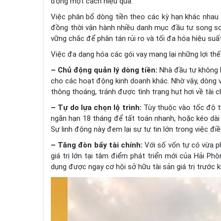
động một cách hiệu quả.
Việc phân bổ dòng tiền theo các kỳ hạn khác nhau 
đồng thời vận hành nhiều danh mục đầu tư song s
vững chắc để phân tán rủi ro và tối đa hóa hiệu suấ
Việc đa dạng hóa các gói vay mang lại những lợi thế
– Chủ động quản lý dòng tiền:
Nhà đầu tư không b
cho các hoạt động kinh doanh khác. Nhờ vậy, dòng 
thông thoáng, tránh được tình trạng hụt hơi về tài c
– Tự do lựa chọn lộ trình:
Tùy thuộc vào tốc độ t
ngắn hạn 18 tháng để tất toán nhanh, hoặc kéo dài 
Sự linh động này đem lại sự tự tin lớn trong việc đi
– Tăng đòn bẩy tài chính:
Với số vốn tự có vừa p
giá trị lớn tại tâm điểm phát triển mới của Hải Phò
dụng được ngay cơ hội sở hữu tài sản giá trị trước kh