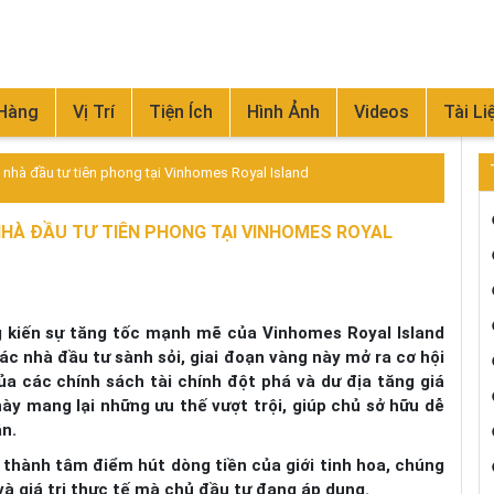
 Hàng
Vị Trí
Tiện Ích
Hình Ảnh
Videos
Tài Li
 nhà đầu tư tiên phong tại Vinhomes Royal Island
NHÀ ĐẦU TƯ TIÊN PHONG TẠI VINHOMES ROYAL
 kiến sự tăng tốc mạnh mẽ của Vinhomes Royal Island
 các nhà đầu tư sành sỏi, giai đoạn vàng này mở ra cơ hội
a các chính sách tài chính đột phá và dư địa tăng giá
ày mang lại những ưu thế vượt trội, giúp chủ sở hữu dễ
ận.
ở thành tâm điểm hút dòng tiền của giới tinh hoa, chúng
và giá trị thực tế mà chủ đầu tư đang áp dụng.