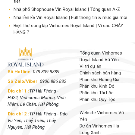
tiết
Nhà phố Shophouse Vin Royal Island | Tổng quan A-Z
Nhà liền kề Vin Royal Island | Full thông tin & mức giá mới
​Biệt thự song lập Vinhomes Royal Island | Vì sao CHÁY
HÀNG ?
Tổng quan
Vinhomes
Royal Island
Vũ Yên
Vị trí dự án
Số Hotline:
078.839.9889
Chính sách bán hàng
Phân khu Hoàng Gia
Số Zalo/Viber:
0906.886.882
Phân khu Kinh Đô
Địa chỉ 1 :
TP Hải Phòng -
Phân khu Tài Lộc
Hd24, Vinhomes Marina, Vĩnh
Phân khu Quý Tộc
Niệm, Lê Chân, Hải Phòng.
Website
Vinhomes Vũ
Địa chỉ 2 :
TP Hải Phòng - Đảo
Yên
Vũ Yên, Thuỷ Triều, Thủy
Dự án
Vinhomes Hạ
Nguyên, Hải Phòng
Long Xanh