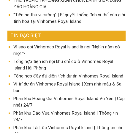
THE TROPIC | KHOẢNG XANH CHỮA LÀNH GIỮA LÒNG
ĐẢO HOÀNG GIA
“Tiên hạ thủ vi cường” | Bí quyết thống lĩnh vị thế của giới
tinh hoa tại Vinhomes Royal Island
TIN ĐẶC BIỆT
Vì sao gọi Vinhomes Royal Island là nơi “Nghìn năm có
một”?
Tổng hợp tiện ích nội khu chỉ có ở Vinhomes Royal
Island Hải Phòng
Tổng hợp đầy đủ diện tích dự án Vinhomes Royal Island
Vị trí dự án Vinhomes Royal Island | Xem nhà mẫu & Sa
bàn
Phân khu Hoàng Gia Vinhomes Royal Island Vũ Yên | Cập
nhật 24/7
Phân khu Đảo Vua Vinhomes Royal Island | Thông tin
24/7
Phân khu Tài Lộc Vinhomes Royal Island | Thông tin chi