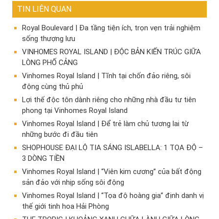
TIN LIÊN QUAN
Royal Boulevard | Đa tầng tiện ích, trọn vẹn trải nghiệm
sống thượng lưu
VINHOMES ROYAL ISLAND | ĐỘC BẢN KIẾN TRÚC GIỮA
LÒNG PHỐ CẢNG
Vinhomes Royal Island | Tĩnh tại chốn đảo riêng, sôi
động cùng thủ phủ
Lợi thế độc tôn dành riêng cho những nhà đầu tư tiên
phong tại Vinhomes Royal Island
Vinhomes Royal Island | Để trẻ làm chủ tương lai từ
những bước đi đầu tiên
SHOPHOUSE ĐẠI LỘ TIA SÁNG ISLABELLA: 1 TỌA ĐỘ –
3 DÒNG TIỀN
Vinhomes Royal Island | “Viên kim cương” của bất động
sản đảo với nhịp sống sôi động
Vinhomes Royal Island | “Tọa độ hoàng gia” định danh vị
thế giới tinh hoa Hải Phòng