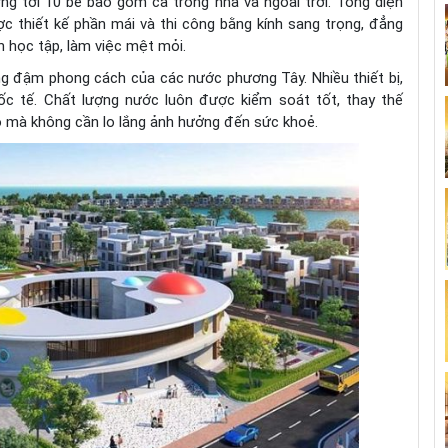
ng tới 10 bể bao gồm cả trong nhà và ngoài trời. Tổng diện
c thiết kế phần mái và thi công bằng kính sang trọng, đẳng
n học tập, làm việc mệt mỏi.
ng đậm phong cách của các nước phương Tây. Nhiều thiết bị,
c tế. Chất lượng nước luôn được kiểm soát tốt, thay thế
do mà không cần lo lắng ảnh hưởng đến sức khoẻ.