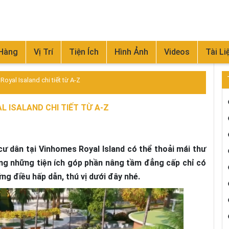
 Hàng
Vị Trí
Tiện Ích
Hình Ảnh
Videos
Tài Li
yal Isaland chi tiết từ A-Z
L ISALAND CHI TIẾT TỪ A-Z
 cư dân tại Vinhomes Royal Island có thể thoải mái thư
ng những tiện ích góp phần nâng tầm đẳng cấp chỉ có
g điều hấp dẫn, thú vị dưới đây nhé.