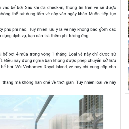
 vào bể bơi. Sau khi đã check-in, thông tin trên vé sẽ được
 không thể sử dụng tấm vé này vào ngày khác. Muốn tiếp tục
ỳ phụ phí nào. Tuy nhiên lưu ý là vé này không bao gồm các
sử dụng dịch vụ, bạn cần trả thêm phí tương ứng.
ại bể bơi 4 mùa trong vòng 1 tháng. Loại vé này chỉ được sử
ất. Điều này đồng nghĩa bạn không được phép chuyển sở hữu
bể bơi. Với Vinhomes Royal Island, vé này chỉ cung cấp cho
1 tháng mà không hạn chế về thời gian. Tuy nhiên loại vé này