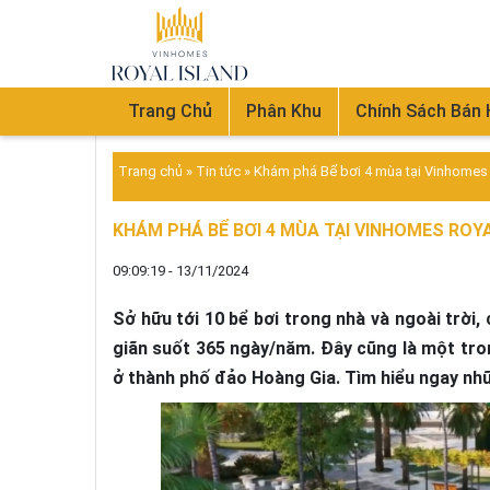
Trang Chủ
Phân Khu
Chính Sách Bán
Trang chủ
»
Tin tức
»
Khám phá Bể bơi 4 mùa tại Vinhomes Ro
KHÁM PHÁ BỂ BƠI 4 MÙA TẠI VINHOMES ROYA
09:09:19 - 13/11/2024
Sở hữu tới 10 bể bơi trong nhà và ngoài trời,
giãn suốt 365 ngày/năm. Đây cũng là một tro
ở thành phố đảo Hoàng Gia. Tìm hiểu ngay nhữn