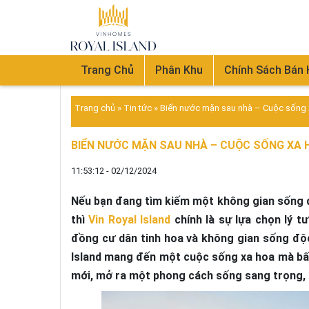
Trang Chủ
Phân Khu
Chính Sách Bán
Trang chủ
»
Tin tức
»
Biển nước mặn sau nhà – Cuộc sống xa
BIỂN NƯỚC MẶN SAU NHÀ – CUỘC SỐNG XA H
11:53:12 - 02/12/2024
Nếu bạn đang tìm kiếm một không gian sống đ
thì
Vin Royal Island
chính là sự lựa chọn lý t
đồng cư dân tinh hoa và không gian sống độ
Island mang đến một cuộc sống xa hoa mà bất
mới, mở ra một phong cách sống sang trọng, t