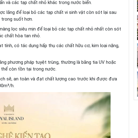
huẩn và các tạp chất nhỏ khác trong nước biển.
ợc lắng để loại bỏ các tạp chất vi sinh vật còn sót lại sau
 trong suốt hơn.
c màng lọc siêu mịn để loại bỏ các tạp chất nhỏ nhất còn sót
ác chất hòa tan nhỏ.
t tính, có tác dụng hấp thụ các chất hữu cơ, kim loại nặng,
bằng phương pháp tuyệt trùng, thường là bằng tia UV hoặc
ó thể còn tồn tại trong nước.
ạch sẽ, an toàn và đạt chất lượng cao trước khi được đưa
00m³/h.