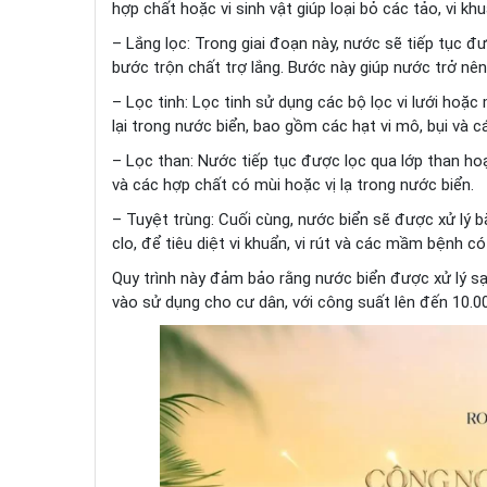
hợp chất hoặc vi sinh vật giúp loại bỏ các tảo, vi k
– Lắng lọc: Trong giai đoạn này, nước sẽ tiếp tục đư
bước trộn chất trợ lắng. Bước này giúp nước trở nên
– Lọc tinh: Lọc tinh sử dụng các bộ lọc vi lưới hoặ
lại trong nước biển, bao gồm các hạt vi mô, bụi và c
– Lọc than: Nước tiếp tục được lọc qua lớp than hoạ
và các hợp chất có mùi hoặc vị lạ trong nước biển.
– Tuyệt trùng: Cuối cùng, nước biển sẽ được xử lý 
clo, để tiêu diệt vi khuẩn, vi rút và các mầm bệnh c
Quy trình này đảm bảo rằng nước biển được xử lý s
vào sử dụng cho cư dân, với công suất lên đến 10.0