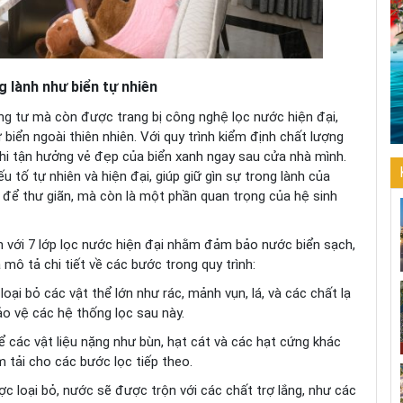
g lành như biển tự nhiên
êng tư mà còn được trang bị công nghệ lọc nước hiện đại,
 biển ngoài thiên nhiên. Với quy trình kiểm định chất lượng
hi tận hưởng vẻ đẹp của biển xanh ngay sau cửa nhà mình.
 tố tự nhiên và hiện đại, giúp giữ gìn sự trong lành của
i để thư giãn, mà còn là một phần quan trọng của hệ sinh
ện với 7 lớp lọc nước hiện đại nhằm đảm bảo nước biển sạch,
mô tả chi tiết về các bước trong quy trình:
loại bỏ các vật thể lớn như rác, mảnh vụn, lá, và các chất lạ
ảo vệ các hệ thống lọc sau này.
 các vật liệu nặng như bùn, hạt cát và các hạt cứng khác
 tải cho các bước lọc tiếp theo.
ợc loại bỏ, nước sẽ được trộn với các chất trợ lắng, như các