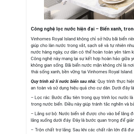
Công nghệ lọc nước hiện đại – Biển xanh, tron
Vinhomes Royal Island không chỉ sở hữu bãi biển ri
giúp cho làn nước trong vắt, sạch sẽ và tự nhiên như
nước hàng ngày, cư dân có thể hoàn toàn yên tâm k
Công nghệ này mang lại sự kết hợp hoàn hảo giữa yếu
không gian sống. Bãi biển nước mặn không chỉ là nơ
thái sống xanh, bền vững tại Vinhomes Royal Island.
Quy trình xử lí nước biển sau nhà:
Quy trình thực hi
an toàn và sử dụng hiệu quả cho cư dân. Dưới đây là 
– Lọc rác: Bước đầu tiên trong quy trình lọc nước là 
trong nước biển. Điều này giúp tránh tắc nghẽn và b
– Lắng sơ bộ: Nước biển sẽ được cho vào bể lắng để
lắng xuống dưới đáy. Đây là bước quan trọng để giảm
– Trộn chất trợ lắng: Sau khi các chất rắn lớn đã đư