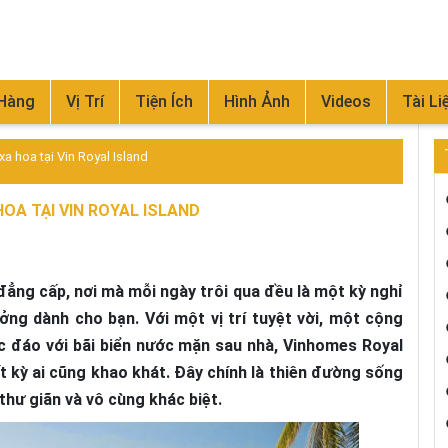
 Hàng
Vị Trí
Tiện Ích
Hình Ảnh
Videos
Tài Li
 hoa tại Vin Royal Island
OA TẠI VIN ROYAL ISLAND
ẳng cấp, nơi mà mỗi ngày trôi qua đều là một kỳ nghỉ
ưởng dành cho bạn. Với một vị trí tuyệt vời, một cộng
c đáo với bãi biển nước mặn sau nhà, Vinhomes Royal
 kỳ ai cũng khao khát. Đây chính là thiên đường sống
hư giãn và vô cùng khác biệt.