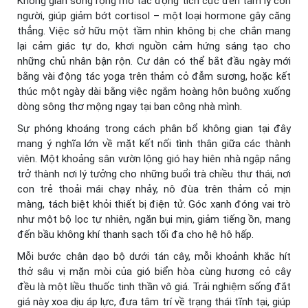
Không gian sống rộng mở tác động tích cực đến tâm lý con
người, giúp giảm bớt cortisol – một loại hormone gây căng
thẳng. Việc sở hữu một tầm nhìn không bị che chắn mang
lại cảm giác tự do, khơi nguồn cảm hứng sáng tạo cho
những chủ nhân bận rộn. Cư dân có thể bắt đầu ngày mới
bằng vài động tác yoga trên thảm cỏ đẫm sương, hoặc kết
thúc một ngày dài bằng việc ngắm hoàng hôn buông xuống
dòng sông thơ mộng ngay tại ban công nhà mình.
Sự phóng khoáng trong cách phân bổ không gian tại đây
mang ý nghĩa lớn về mặt kết nối tình thân giữa các thành
viên. Một khoảng sân vườn lộng gió hay hiên nhà ngập nắng
trở thành nơi lý tưởng cho những buổi trà chiều thư thái, nơi
con trẻ thoải mái chạy nhảy, nô đùa trên thảm cỏ mịn
màng, tách biệt khỏi thiết bị điện tử. Góc xanh đóng vai trò
như một bộ lọc tự nhiên, ngăn bụi mịn, giảm tiếng ồn, mang
đến bầu không khí thanh sạch tối đa cho hệ hô hấp.
Mỗi bước chân dạo bộ dưới tán cây, mỗi khoảnh khắc hít
thở sâu vị mặn mòi của gió biển hòa cùng hương cỏ cây
đều là một liều thuốc tinh thần vô giá. Trải nghiệm sống đắt
giá này xoa dịu áp lực, đưa tâm trí về trạng thái tĩnh tại, giúp