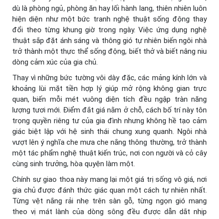
dù là phòng ngủ, phòng ăn hay lối hành lang, thiên nhiên luôn
hiện diện như một bức tranh nghệ thuật sống động thay
đổi theo từng khung giờ trong ngày. Việc ứng dụng nghệ
thuật sắp đặt ánh sáng và thông gió tự nhiên biến ngôi nhà
trở thành một thực thể sống động, biết thở và biết nâng niu
dòng cảm xúc của gia chủ.
Thay vì những bức tường vôi dày đặc, các mảng kính lớn và
khoảng lùi mặt tiền hợp lý giúp mở rộng không gian trực
quan, biến mỗi mét vuông diện tích đều ngập tràn năng
lượng tươi mới. Điểm đắt giá nằm ở chỗ, cách bố trí này tôn
trọng quyền riêng tư của gia đình nhưng không hề tạo cảm
giác biệt lập với hệ sinh thái chung xung quanh. Ngôi nhà
vượt lên ý nghĩa che mưa che nắng thông thường, trở thành
một tác phẩm nghệ thuật kiến trúc, nơi con người và cỏ cây
cùng sinh trưởng, hòa quyện làm một.
Chính sự giao thoa này mang lại một giá trị sống vô giá, nơi
gia chủ được đánh thức giác quan một cách tự nhiên nhất.
Từng vệt nắng rải nhẹ trên sàn gỗ, từng ngọn gió mang
theo vị mát lành của dòng sông đều được dẫn dắt nhịp