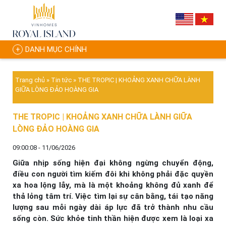
DANH MỤC CHÍNH
Trang chủ
»
Tin tức
»
THE TROPIC | KHOẢNG XANH CHỮA LÀNH
GIỮA LÒNG ĐẢO HOÀNG GIA
THE TROPIC | KHOẢNG XANH CHỮA LÀNH GIỮA
LÒNG ĐẢO HOÀNG GIA
09:00:08 - 11/06/2026
Giữa nhịp sống hiện đại không ngừng chuyển động,
điều con người tìm kiếm đôi khi không phải đặc quyền
xa hoa lộng lẫy, mà là một khoảng không đủ xanh để
thả lỏng tâm trí. Việc tìm lại sự cân bằng, tái tạo năng
lượng sau mỗi ngày dài áp lực đã trở thành nhu cầu
sống còn. Sức khỏe tinh thần hiện được xem là loại xa