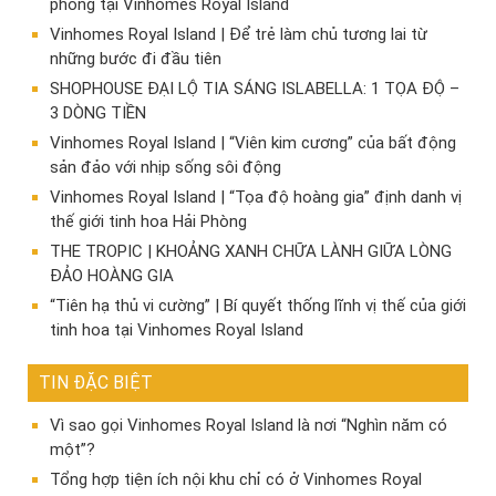
phong tại Vinhomes Royal Island
Vinhomes Royal Island | Để trẻ làm chủ tương lai từ
những bước đi đầu tiên
SHOPHOUSE ĐẠI LỘ TIA SÁNG ISLABELLA: 1 TỌA ĐỘ –
3 DÒNG TIỀN
Vinhomes Royal Island | “Viên kim cương” của bất động
sản đảo với nhịp sống sôi động
Vinhomes Royal Island | “Tọa độ hoàng gia” định danh vị
thế giới tinh hoa Hải Phòng
THE TROPIC | KHOẢNG XANH CHỮA LÀNH GIỮA LÒNG
ĐẢO HOÀNG GIA
“Tiên hạ thủ vi cường” | Bí quyết thống lĩnh vị thế của giới
tinh hoa tại Vinhomes Royal Island
TIN ĐẶC BIỆT
Vì sao gọi Vinhomes Royal Island là nơi “Nghìn năm có
một”?
Tổng hợp tiện ích nội khu chỉ có ở Vinhomes Royal