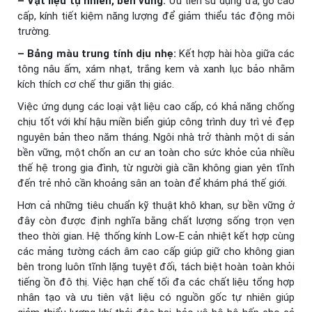
– Vật liệu tự nhiên, bền vững:
Ưu tiên sử dụng đá, gỗ cao
cấp, kính tiết kiệm năng lượng để giảm thiểu tác động môi
trường.
– Bảng màu trung tính dịu nhẹ:
Kết hợp hài hòa giữa các
tông nâu ấm, xám nhạt, trắng kem và xanh lục bảo nhằm
kích thích cơ chế thư giãn thị giác.
Việc ứng dụng các loại vật liệu cao cấp, có khả năng chống
chịu tốt với khí hậu miền biển giúp công trình duy trì vẻ đẹp
nguyên bản theo năm tháng. Ngôi nhà trở thành một di sản
bền vững, một chốn an cư an toàn cho sức khỏe của nhiều
thế hệ trong gia đình, từ người già cần không gian yên tĩnh
đến trẻ nhỏ cần khoảng sân an toàn để khám phá thế giới.
Hơn cả những tiêu chuẩn kỹ thuật khô khan, sự bền vững ở
đây còn được định nghĩa bằng chất lượng sống trọn vẹn
theo thời gian. Hệ thống kính Low-E cản nhiệt kết hợp cùng
các mảng tường cách âm cao cấp giúp giữ cho không gian
bên trong luôn tĩnh lặng tuyệt đối, tách biệt hoàn toàn khỏi
tiếng ồn đô thị. Việc hạn chế tối đa các chất liệu tổng hợp
nhân tạo và ưu tiên vật liệu có nguồn gốc tự nhiên giúp