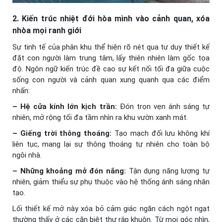
2. Kiến trúc nhiệt đới hòa mình vào cảnh quan, xóa
nhòa mọi ranh giới
Sự tinh tế của phân khu thể hiện rõ nét qua tư duy thiết kế
đặt con người làm trung tâm, lấy thiên nhiên làm gốc tọa
độ. Ngôn ngữ kiến trúc đề cao sự kết nối tối đa giữa cuộc
sống con người và cảnh quan xung quanh qua các điểm
nhấn:
– Hệ cửa kính lớn kịch trần:
Đón trọn vẹn ánh sáng tự
nhiên, mở rộng tối đa tầm nhìn ra khu vườn xanh mát.
– Giếng trời thông thoáng:
Tạo mạch đối lưu không khí
liên tục, mang lại sự thông thoáng tự nhiên cho toàn bộ
ngôi nhà.
– Những khoảng mở đón nắng:
Tận dụng năng lượng tự
nhiên, giảm thiểu sự phụ thuộc vào hệ thống ánh sáng nhân
tạo.
Lối thiết kế mở này xóa bỏ cảm giác ngăn cách ngột ngạt
thường thấy ở các căn biệt thự rập khuôn. Từ mọi góc nhìn,