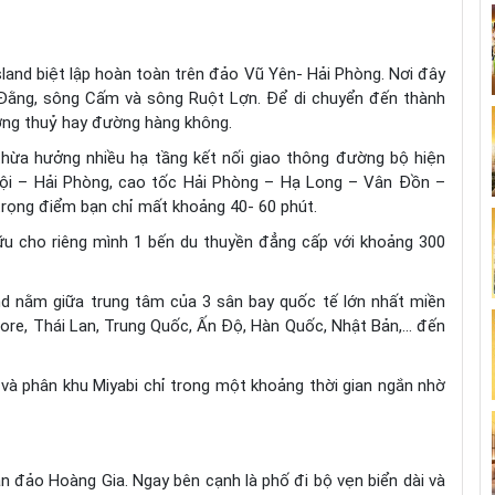
land biệt lập hoàn toàn trên đảo Vũ Yên- Hải Phòng. Nơi đây
Đằng, sông Cấm và sông Ruột Lợn. Để di chuyển đến thành
ờng thuỷ hay đường hàng không.
ừa hưởng nhiều hạ tầng kết nối giao thông đường bộ hiện
ội – Hải Phòng, cao tốc Hải Phòng – Hạ Long – Vân Đồn –
trọng điểm bạn chỉ mất khoảng 40- 60 phút.
ữu cho riêng mình 1 bến du thuyền đẳng cấp với khoảng 300
nd nằm giữa trung tâm của 3 sân bay quốc tế lớn nhất miền
apore, Thái Lan, Trung Quốc, Ấn Độ, Hàn Quốc, Nhật Bản,… đến
 và phân khu Miyabi chỉ trong một khoảng thời gian ngắn nhờ
án đảo Hoàng Gia. Ngay bên cạnh là phố đi bộ vẹn biển dài và