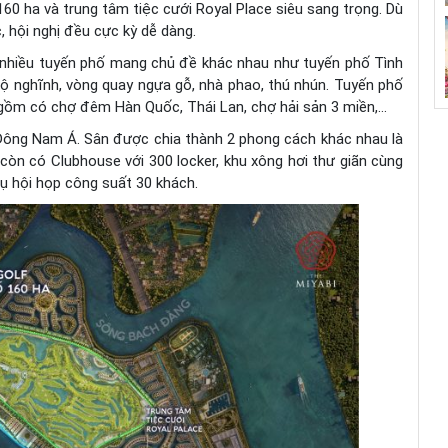
160 ha và trung tâm tiệc cưới Royal Place siêu sang trọng. Dù
, hội nghị đều cực kỳ dễ dàng.
ó nhiều tuyến phố mang chủ đề khác nhau như tuyến phố Tình
gộ nghĩnh, vòng quay ngựa gỗ, nhà phao, thú nhún. Tuyến phố
gồm có chợ đêm Hàn Quốc, Thái Lan, chợ hải sản 3 miền,…
u Đông Nam Á. Sân được chia thành 2 phong cách khác nhau là
 còn có Clubhouse với 300 locker, khu xông hơi thư giãn cùng
ụ hội họp công suất 30 khách.