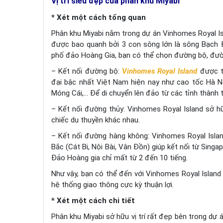
Vị trí siêu đẹp của phân khu Miyabi
* Xét một cách tổng quan
Phân khu Miyabi nằm trong dự án Vinhomes Royal Is
được bao quanh bởi 3 con sông lớn là sông Bạch 
phố đảo Hoàng Gia, bạn có thể chọn đường bộ, đư
– Kết nối đường bộ:
Vinhomes Royal Island
được th
đại bậc nhất Việt Nam hiện nay như cao tốc Hà N
Móng Cái,… Để di chuyển lên đảo từ các tỉnh thành 
– Kết nối đường thủy: Vinhomes Royal Island sở h
chiếc du thuyền khác nhau.
– Kết nối đường hàng không: Vinhomes Royal Isla
Bắc (Cát Bi, Nội Bài, Vân Đồn) giúp kết nối từ Sing
Đảo Hoàng gia chỉ mất từ 2 đến 10 tiếng.
Như vậy, bạn có thể đến với Vinhomes Royal Island
hệ thống giao thông cực kỳ thuận lợi.
* Xét một cách chi tiết
Phân khu Miyabi sở hữu vị trí rất đẹp bên trong dự 