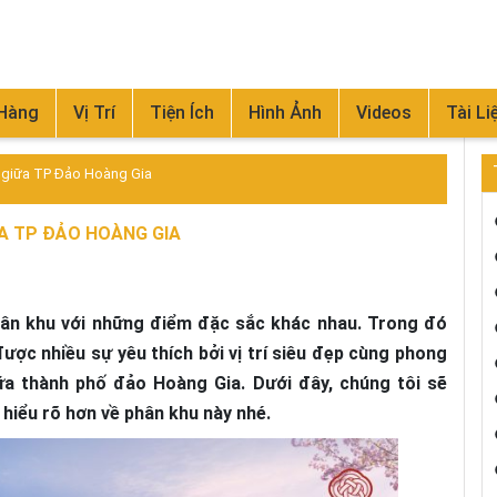
 Hàng
Vị Trí
Tiện Ích
Hình Ảnh
Videos
Tài Li
n giữa TP Đảo Hoàng Gia
ỮA TP ĐẢO HOÀNG GIA
hân khu với những điểm đặc sắc khác nhau. Trong đó
ược nhiều sự yêu thích bởi vị trí siêu đẹp cùng phong
ữa thành phố đảo Hoàng Gia. Dưới đây, chúng tôi sẽ
hiểu rõ hơn về phân khu này nhé.