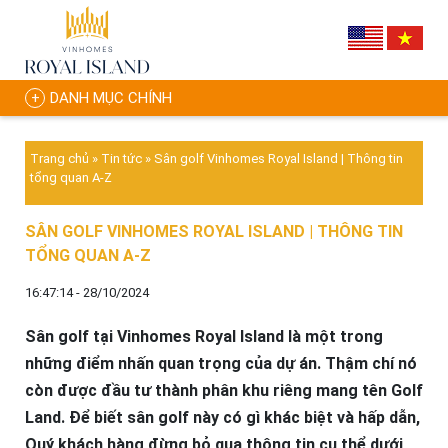
DANH MỤC CHÍNH
Trang chủ
»
Tin tức
»
Sân golf Vinhomes Royal Island | Thông tin
tổng quan A-Z
SÂN GOLF VINHOMES ROYAL ISLAND | THÔNG TIN
TỔNG QUAN A-Z
16:47:14 - 28/10/2024
Sân golf tại Vinhomes Royal Island là một trong
những điểm nhấn quan trọng của dự án. Thậm chí nó
còn được đầu tư thành phân khu riêng mang tên Golf
Land. Để biết sân golf này có gì khác biệt và hấp dẫn,
Quý khách hàng đừng bỏ qua thông tin cụ thể dưới