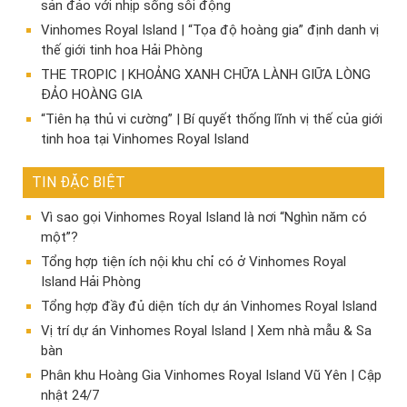
sản đảo với nhịp sống sôi động
Vinhomes Royal Island | “Tọa độ hoàng gia” định danh vị
thế giới tinh hoa Hải Phòng
THE TROPIC | KHOẢNG XANH CHỮA LÀNH GIỮA LÒNG
ĐẢO HOÀNG GIA
“Tiên hạ thủ vi cường” | Bí quyết thống lĩnh vị thế của giới
tinh hoa tại Vinhomes Royal Island
TIN ĐẶC BIỆT
Vì sao gọi Vinhomes Royal Island là nơi “Nghìn năm có
một”?
Tổng hợp tiện ích nội khu chỉ có ở Vinhomes Royal
Island Hải Phòng
Tổng hợp đầy đủ diện tích dự án Vinhomes Royal Island
Vị trí dự án Vinhomes Royal Island | Xem nhà mẫu & Sa
bàn
Phân khu Hoàng Gia Vinhomes Royal Island Vũ Yên | Cập
nhật 24/7