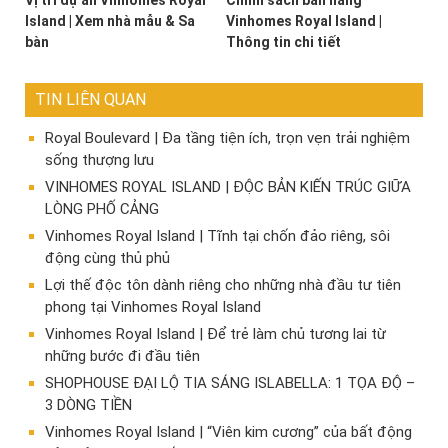
Vị trí dự án Vinhomes Royal
Chính sách bán hàng
Island | Xem nhà mẫu & Sa
Vinhomes Royal Island |
bàn
Thông tin chi tiết
TIN LIÊN QUAN
Royal Boulevard | Đa tầng tiện ích, trọn vẹn trải nghiệm
sống thượng lưu
VINHOMES ROYAL ISLAND | ĐỘC BẢN KIẾN TRÚC GIỮA
LÒNG PHỐ CẢNG
Vinhomes Royal Island | Tĩnh tại chốn đảo riêng, sôi
động cùng thủ phủ
Lợi thế độc tôn dành riêng cho những nhà đầu tư tiên
phong tại Vinhomes Royal Island
Vinhomes Royal Island | Để trẻ làm chủ tương lai từ
những bước đi đầu tiên
SHOPHOUSE ĐẠI LỘ TIA SÁNG ISLABELLA: 1 TỌA ĐỘ –
3 DÒNG TIỀN
Vinhomes Royal Island | “Viên kim cương” của bất động