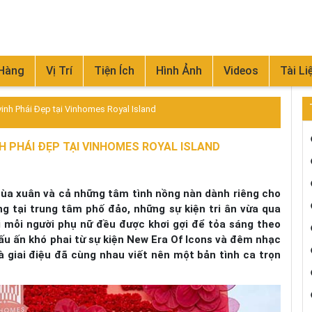
 Hàng
Vị Trí
Tiện Ích
Hình Ảnh
Videos
Tài Li
 vinh Phái Đẹp tại Vinhomes Royal Island
NH PHÁI ĐẸP TẠI VINHOMES ROYAL ISLAND
ùa xuân và cả những tâm tình nồng nàn dành riêng cho
g tại trung tâm phố đảo, những sự kiện tri ân vừa qua
i mỗi người phụ nữ đều được khơi gợi để tỏa sáng theo
dấu ấn khó phai từ sự kiện New Era Of Icons và đêm nhạc
 giai điệu đã cùng nhau viết nên một bản tình ca trọn