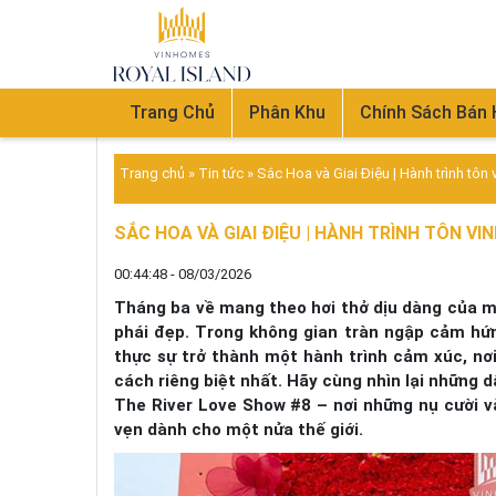
Trang Chủ
Phân Khu
Chính Sách Bán
Trang chủ
»
Tin tức
»
Sắc Hoa và Giai Điệu | Hành trình tôn
SẮC HOA VÀ GIAI ĐIỆU | HÀNH TRÌNH TÔN VI
00:44:48 - 08/03/2026
Tháng ba về mang theo hơi thở dịu dàng của m
phái đẹp. Trong không gian tràn ngập cảm hứn
thực sự trở thành một hành trình cảm xúc, nơ
cách riêng biệt nhất. Hãy cùng nhìn lại những 
The River Love Show #8 – nơi những nụ cười và
vẹn dành cho một nửa thế giới.