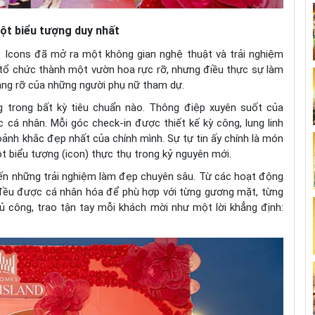
một biểu tượng duy nhất
f Icons đã mở ra một không gian nghệ thuật và trải nghiệm
m tổ chức thành một vườn hoa rực rỡ, nhưng điều thực sự làm
rạng rỡ của những người phụ nữ tham dự.
g trong bất kỳ tiêu chuẩn nào. Thông điệp xuyên suốt của
c cá nhân. Mỗi góc check-in được thiết kế kỳ công, lung linh
oảnh khắc đẹp nhất của chính mình. Sự tự tin ấy chính là món
ột biểu tượng (icon) thực thụ trong kỷ nguyên mới.
đến những trải nghiệm làm đẹp chuyên sâu. Từ các hoạt động
đều được cá nhân hóa để phù hợp với từng gương mặt, từng
ủ công, trao tận tay mỗi khách mời như một lời khẳng định: