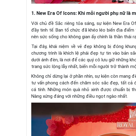
1. New Era Of Icons: Khi mỗi người phụ nữ là 
Với chủ đề Sắc riêng tỏa sáng, sự kiện New Era O
đầy tinh tế. Ban tổ chức đã khéo léo biến địa điể
nên sức sống cho không gian ấy chính là thần thái 
Tại đây, khái niệm về vẻ đẹp không bị đóng khun
chương trình là khích lệ phái đẹp tự tin vào bản sắ
dưới ánh đèn, là nơi để các quý cô lưu giữ những kh
trang sức lộng lẫy nhất, biến mỗi người trở thành m
Không chỉ dừng lại ở phần nhìn, sự kiện còn mang 
tư vấn phong cách đến chăm sóc sắc đẹp, tất cả 
cá tính. Những món quà nhỏ xinh được chuẩn bị th
Nàng xứng đáng với những điều ngọt ngào nhất.