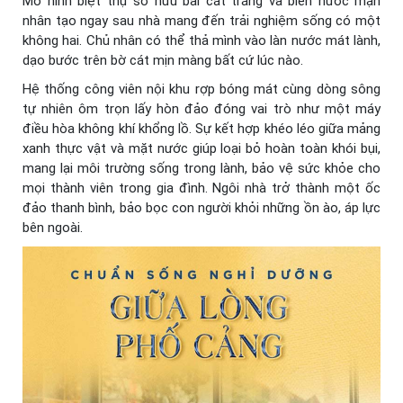
Mô hình biệt thự sở hữu bãi cát trắng và biển nước mặn
nhân tạo ngay sau nhà mang đến trải nghiệm sống có một
không hai. Chủ nhân có thể thả mình vào làn nước mát lành,
dạo bước trên bờ cát mịn màng bất cứ lúc nào.
Hệ thống công viên nội khu rợp bóng mát cùng dòng sông
tự nhiên ôm trọn lấy hòn đảo đóng vai trò như một máy
điều hòa không khí khổng lồ. Sự kết hợp khéo léo giữa mảng
xanh thực vật và mặt nước giúp loại bỏ hoàn toàn khói bụi,
mang lại môi trường sống trong lành, bảo vệ sức khỏe cho
mọi thành viên trong gia đình. Ngôi nhà trở thành một ốc
đảo thanh bình, bảo bọc con người khỏi những ồn ào, áp lực
bên ngoài.