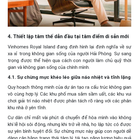
4. Thiết lập tâm thế dẫn đầu tại tâm điểm di sản mới
Vinhomes Royal Island đang định hình lại định nghĩa về sự
xa xỉ trong không gian sống của người Hải Phòng. Sự sang
trọng được thể hiện qua cách con người làm chủ quỹ thời
gian và không gian sống của chính mình.
4.1. Sự chừng mực khéo léo giữa náo nhiệt và tĩnh lặng
Quy hoạch thông minh của dự án tạo ra cấu trúc không gian
vô cùng hợp lý. Các khu phố mua sắm sầm uất, các khu vui
chơi giải trí náo nhiệt được phân tách rõ ràng với các phân
khu nhà ở yên tĩnh.
Cư dân chỉ mất vài phút di chuyển để hòa mình vào không
khí lễ hội sôi động, nhưng khi trở về nhà, họ lập tức có được
sự yên bình tuyệt đối. Sự chừng mực này giúp con người dễ
dàng cân bằng trạng thái tâm lý, tái tạo năng lượng hiệu quả