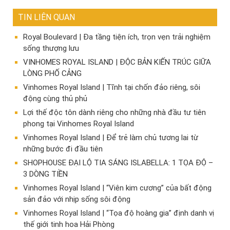
TIN LIÊN QUAN
Royal Boulevard | Đa tầng tiện ích, trọn vẹn trải nghiệm
sống thượng lưu
VINHOMES ROYAL ISLAND | ĐỘC BẢN KIẾN TRÚC GIỮA
LÒNG PHỐ CẢNG
Vinhomes Royal Island | Tĩnh tại chốn đảo riêng, sôi
động cùng thủ phủ
Lợi thế độc tôn dành riêng cho những nhà đầu tư tiên
phong tại Vinhomes Royal Island
Vinhomes Royal Island | Để trẻ làm chủ tương lai từ
những bước đi đầu tiên
SHOPHOUSE ĐẠI LỘ TIA SÁNG ISLABELLA: 1 TỌA ĐỘ –
3 DÒNG TIỀN
Vinhomes Royal Island | “Viên kim cương” của bất động
sản đảo với nhịp sống sôi động
Vinhomes Royal Island | “Tọa độ hoàng gia” định danh vị
thế giới tinh hoa Hải Phòng