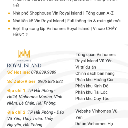
tiết
Nhà phố Shophouse Vin Royal Island | Tổng quan A-Z
Nhà liền kề Vin Royal Island | Full thông tin & mức giá mới
​Biệt thự song lập Vinhomes Royal Island | Vì sao CHÁY
HÀNG ?
Tổng quan
Vinhomes
Royal Island
Vũ Yên
Vị trí dự án
Số Hotline:
078.839.9889
Chính sách bán hàng
Phân khu Hoàng Gia
Số Zalo/Viber:
0906.886.882
Phân khu Kinh Đô
Địa chỉ 1 :
TP Hải Phòng -
Phân khu Tài Lộc
Hd24, Vinhomes Marina, Vĩnh
Phân khu Quý Tộc
Niệm, Lê Chân, Hải Phòng.
Website
Vinhomes Vũ
Địa chỉ 2 :
TP Hải Phòng - Đảo
Yên
Vũ Yên, Thuỷ Triều, Thủy
Dự án
Vinhomes Hạ
Nguyên, Hải Phòng