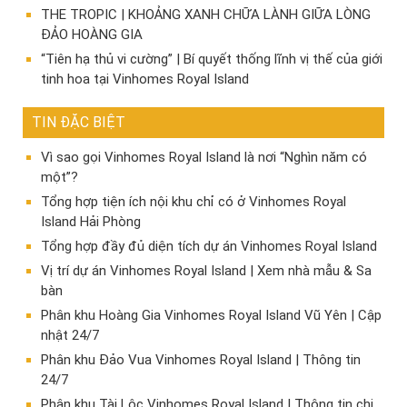
THE TROPIC | KHOẢNG XANH CHỮA LÀNH GIỮA LÒNG
ĐẢO HOÀNG GIA
“Tiên hạ thủ vi cường” | Bí quyết thống lĩnh vị thế của giới
tinh hoa tại Vinhomes Royal Island
TIN ĐẶC BIỆT
Vì sao gọi Vinhomes Royal Island là nơi “Nghìn năm có
một”?
Tổng hợp tiện ích nội khu chỉ có ở Vinhomes Royal
Island Hải Phòng
Tổng hợp đầy đủ diện tích dự án Vinhomes Royal Island
Vị trí dự án Vinhomes Royal Island | Xem nhà mẫu & Sa
bàn
Phân khu Hoàng Gia Vinhomes Royal Island Vũ Yên | Cập
nhật 24/7
Phân khu Đảo Vua Vinhomes Royal Island | Thông tin
24/7
Phân khu Tài Lộc Vinhomes Royal Island | Thông tin chi