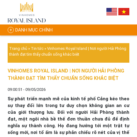
DANH MỤC CHÍNH
Trang chủ
»
Tin tức
»
Vinhomes Royal Island | Nơi người Hải Phòng
thành đạt tìm thấy chuẩn sống khác biệt
VINHOMES ROYAL ISLAND | NƠI NGƯỜI HẢI PHÒNG
THÀNH ĐẠT TÌM THẤY CHUẨN SỐNG KHÁC BIỆT
09:00:51 - 09/05/2026
Sự phát triển mạnh mẽ của kinh tế phố Cảng kéo theo
sự thay đổi lớn trong tư duy chọn không gian an cư
của giới thượng lưu. Đối với người Hải Phòng thành
đạt, một ngôi nhà bề thế đơn thuần chưa đủ để định
nghĩa sự thành công. Họ đang hướng tới một trật tự
sống mới, nơi tổ ấm là sự phản chiếu rõ nét của vị thế