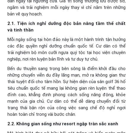
dân ngay tại ngưỡng cửa. Giá trị sống thượng lưu được sờ,
ngắm và trải nghiệm mỗi ngày thay vì chỉ nằm trên những
bản vẽ quy hoạch.
2.1. Tiện ích nghỉ dưỡng độc bản nâng tầm thể chất
và tinh thần
Mỗi ngày sống tại hòn đảo này là một hành trình tận hưởng
các đặc quyền nghỉ dưỡng chuẩn quốc tế. Cư dân có thể
trải nghiệm bộ môn cưỡi ngựa quý tộc tại học viện chuyên
nghiệp, nơi rèn luyện bản lĩnh và tư duy tự chủ.
Bến du thuyền sang trọng bên sông là điểm khởi đầu cho
những chuyến viễn du đầy lãng mạn, mở ra không gian thư
thái tuyệt đối cho tâm hồn. Sự hiện diện của sân golf 36 hố
tiêu chuẩn quốc tế mang lại không gian rèn luyện thể thao
đỉnh cao, khẳng định phong cách sống năng động, khỏe
mạnh của gia chủ. Cư dân có thể dễ dàng chuyển đổi từ
trạng thái bận rộn của công việc sang chế độ nghỉ ngơi
hoàn toàn chỉ trong vài bước chân.
2.2. Không gian sống như resort ngập tràn sắc xanh