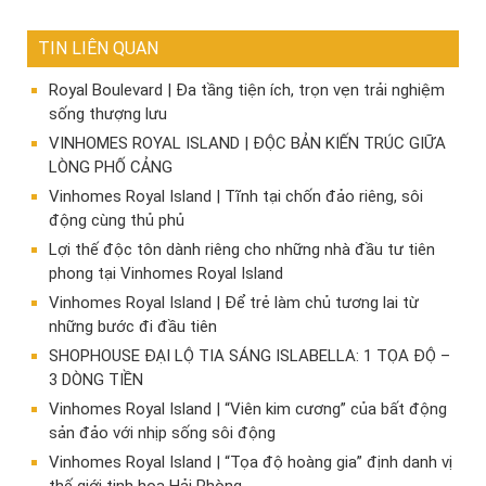
TIN LIÊN QUAN
Royal Boulevard | Đa tầng tiện ích, trọn vẹn trải nghiệm
sống thượng lưu
VINHOMES ROYAL ISLAND | ĐỘC BẢN KIẾN TRÚC GIỮA
LÒNG PHỐ CẢNG
Vinhomes Royal Island | Tĩnh tại chốn đảo riêng, sôi
động cùng thủ phủ
Lợi thế độc tôn dành riêng cho những nhà đầu tư tiên
phong tại Vinhomes Royal Island
Vinhomes Royal Island | Để trẻ làm chủ tương lai từ
những bước đi đầu tiên
SHOPHOUSE ĐẠI LỘ TIA SÁNG ISLABELLA: 1 TỌA ĐỘ –
3 DÒNG TIỀN
Vinhomes Royal Island | “Viên kim cương” của bất động
sản đảo với nhịp sống sôi động
Vinhomes Royal Island | “Tọa độ hoàng gia” định danh vị
thế giới tinh hoa Hải Phòng