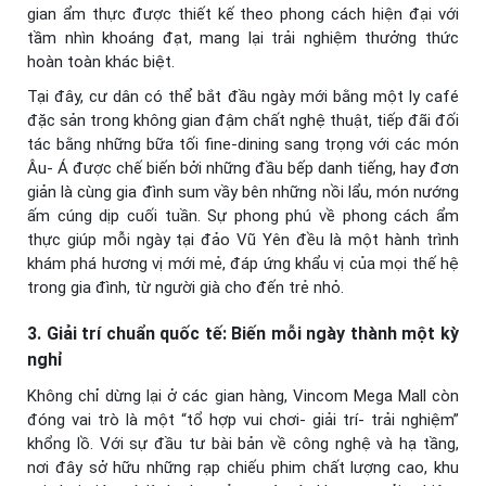
gian ẩm thực được thiết kế theo phong cách hiện đại với
tầm nhìn khoáng đạt, mang lại trải nghiệm thưởng thức
hoàn toàn khác biệt.
Tại đây, cư dân có thể bắt đầu ngày mới bằng một ly café
đặc sản trong không gian đậm chất nghệ thuật, tiếp đãi đối
tác bằng những bữa tối fine-dining sang trọng với các món
Âu- Á được chế biến bởi những đầu bếp danh tiếng, hay đơn
giản là cùng gia đình sum vầy bên những nồi lẩu, món nướng
ấm cúng dịp cuối tuần. Sự phong phú về phong cách ẩm
thực giúp mỗi ngày tại đảo Vũ Yên đều là một hành trình
khám phá hương vị mới mẻ, đáp ứng khẩu vị của mọi thế hệ
trong gia đình, từ người già cho đến trẻ nhỏ.
3. Giải trí chuẩn quốc tế: Biến mỗi ngày thành một kỳ
nghỉ
Không chỉ dừng lại ở các gian hàng, Vincom Mega Mall còn
đóng vai trò là một “tổ hợp vui chơi- giải trí- trải nghiệm”
khổng lồ. Với sự đầu tư bài bản về công nghệ và hạ tầng,
nơi đây sở hữu những rạp chiếu phim chất lượng cao, khu