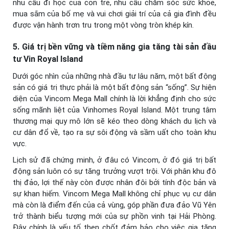
nhu cầu đi học của con trẻ, nhu cầu chăm sóc sức khỏe,
mua sắm của bố mẹ và vui chơi giải trí của cả gia đình đều
được vận hành trơn tru trong một vòng tròn khép kín.
5. Giá trị bền vững và tiềm năng gia tăng tài sản đầu
tư Vin Royal Island
Dưới góc nhìn của những nhà đầu tư lâu năm, một bất động
sản có giá trị thực phải là một bất động sản “sống”. Sự hiện
diện của Vincom Mega Mall chính là lời khẳng định cho sức
sống mãnh liệt của Vinhomes Royal Island. Một trung tâm
thương mại quy mô lớn sẽ kéo theo dòng khách du lịch và
cư dân đổ về, tạo ra sự sôi động và sầm uất cho toàn khu
vực.
Lịch sử đã chứng minh, ở đâu có Vincom, ở đó giá trị bất
động sản luôn có sự tăng trưởng vượt trội. Với phân khu đô
thị đảo, lợi thế này còn được nhân đôi bởi tính độc bản và
sự khan hiếm. Vincom Mega Mall không chỉ phục vụ cư dân
mà còn là điểm đến của cả vùng, góp phần đưa đảo Vũ Yên
trở thành biểu tượng mới của sự phồn vinh tại Hải Phòng.
Đây chính là yếu tố then chốt đảm bảo cho việc gia tăng