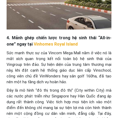
4. Mảnh ghép chiến lược trong hệ sinh thái “All-in-
one” ngay tại
Vinhomes Royal Island
Sức mạnh thực sự của Vincom Mega Mall nằm ở việc nó là
mắt xích quan trọng kết nối toàn bộ hệ sinh thái của
Vingroup trên đảo. Sự hiện diện của trung tâm thương mại
này, khi đặt cạnh hệ thống giáo dục liên cấp Vinschool,
công viên chủ đề VinWonders hay sân golf 160ha, đã tạo
nên một hạ tầng dịch vụ hoàn hảo.
Đây là mô hình “đô thị trong đô thị” (City within City) mà
các nước phát triển như Singapore hay Hàn Quốc đang áp
dụng rất thành công. Việc tích hợp mọi tiện ích vào một
điểm đến không chỉ mang lại sự tiện lợi mà còn hình thành
nên một cộng đồng cư dân văn minh, đẳng cấp. Tại đây,