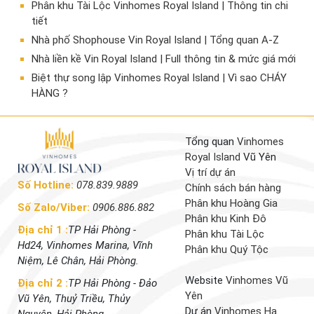
Phân khu Tài Lộc Vinhomes Royal Island | Thông tin chi
tiết
Nhà phố Shophouse Vin Royal Island | Tổng quan A-Z
Nhà liền kề Vin Royal Island | Full thông tin & mức giá mới
​Biệt thự song lập Vinhomes Royal Island | Vì sao CHÁY
HÀNG ?
Tổng quan
Vinhomes
Royal Island
Vũ Yên
Vị trí dự án
Số Hotline:
078.839.9889
Chính sách bán hàng
Phân khu Hoàng Gia
Số Zalo/Viber:
0906.886.882
Phân khu Kinh Đô
Địa chỉ 1 :
TP Hải Phòng -
Phân khu Tài Lộc
Hd24, Vinhomes Marina, Vĩnh
Phân khu Quý Tộc
Niệm, Lê Chân, Hải Phòng.
Website
Vinhomes Vũ
Địa chỉ 2 :
TP Hải Phòng - Đảo
Yên
Vũ Yên, Thuỷ Triều, Thủy
Dự án
Vinhomes Hạ
Nguyên, Hải Phòng