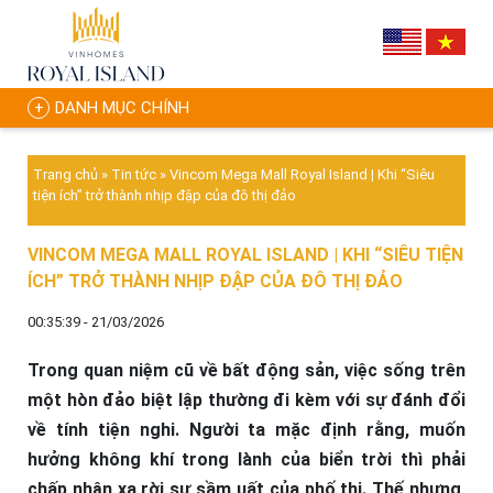
DANH MỤC CHÍNH
Trang chủ
»
Tin tức
»
Vincom Mega Mall Royal Island | Khi “Siêu
tiện ích” trở thành nhịp đập của đô thị đảo
VINCOM MEGA MALL ROYAL ISLAND | KHI “SIÊU TIỆN
ÍCH” TRỞ THÀNH NHỊP ĐẬP CỦA ĐÔ THỊ ĐẢO
00:35:39 - 21/03/2026
Trong quan niệm cũ về bất động sản, việc sống trên
một hòn đảo biệt lập thường đi kèm với sự đánh đổi
về tính tiện nghi. Người ta mặc định rằng, muốn
hưởng không khí trong lành của biển trời thì phải
chấp nhận xa rời sự sầm uất của phố thị. Thế nhưng,