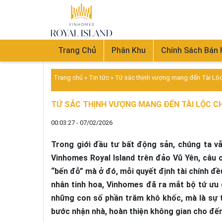
Trang Chủ
Phân Khu
Chính Sách Bán
Trang chủ
»
Tin tức
»
Tứ sắc thịnh vượng mang đến Tài Lộc 
TỨ SẮC THỊNH VƯỢNG MANG ĐẾN TÀI LỘC CH
00:03:27 - 07/02/2026
Trong giới đầu tư bất động sản, chúng ta vẫn
Vinhomes Royal Island trên đảo Vũ Yên, câu 
“bến đỗ” mà ở đó, mỗi quyết định tài chính đề
nhân tinh hoa, Vinhomes đã ra mắt bộ tứ ưu 
những con số phần trăm khô khốc, mà là sự 
bước nhận nhà, hoàn thiện không gian cho đến