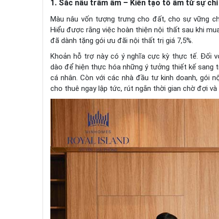
1. Sắc nâu trầm ấm – Kiên tạo tổ ấm từ sự chỉ
Màu nâu vốn tượng trưng cho đất, cho sự vững c
Hiểu được rằng việc hoàn thiện nội thất sau khi mua
đã dành tặng gói ưu đãi nội thất trị giá 7,5%.
Khoản hỗ trợ này có ý nghĩa cực kỳ thực tế. Đối 
dào để hiện thực hóa những ý tưởng thiết kế sang 
cá nhân. Còn với các nhà đầu tư kinh doanh, gói n
cho thuê ngay lập tức, rút ngắn thời gian chờ đợi và 