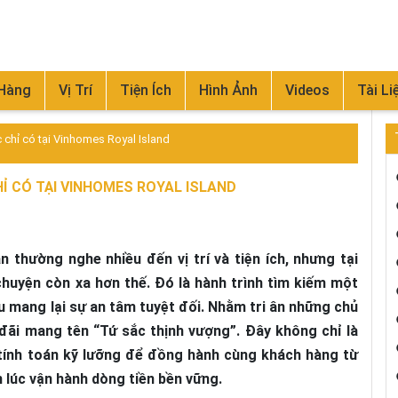
 Hàng
Vị Trí
Tiện Ích
Hình Ảnh
Videos
Tài Li
chỉ có tại Vinhomes Royal Island
Ỉ CÓ TẠI VINHOMES ROYAL ISLAND
 thường nghe nhiều đến vị trí và tiện ích, nhưng tại
chuyện còn xa hơn thế. Đó là hành trình tìm kiếm một
u mang lại sự an tâm tuyệt đối. Nhằm tri ân những chủ
đãi mang tên “Tứ sắc thịnh vượng”. Đây không chỉ là
tính toán kỹ lưỡng để đồng hành cùng khách hàng từ
 lúc vận hành dòng tiền bền vững.