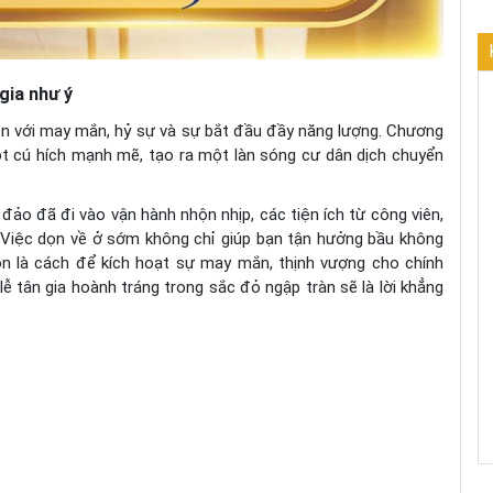
gia như ý
ền với may mắn, hỷ sự và sự bắt đầu đầy năng lượng. Chương
ột cú hích mạnh mẽ, tạo ra một làn sóng cư dân dịch chuyển
ảo đã đi vào vận hành nhộn nhịp, các tiện ích từ công viên,
 Việc dọn về ở sớm không chỉ giúp bạn tận hưởng bầu không
n là cách để kích hoạt sự may mắn, thịnh vượng cho chính
lễ tân gia hoành tráng trong sắc đỏ ngập tràn sẽ là lời khẳng