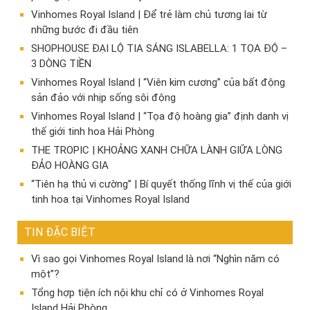
Vinhomes Royal Island | Để trẻ làm chủ tương lai từ
những bước đi đầu tiên
SHOPHOUSE ĐẠI LỘ TIA SÁNG ISLABELLA: 1 TỌA ĐỘ –
3 DÒNG TIỀN
Vinhomes Royal Island | “Viên kim cương” của bất động
sản đảo với nhịp sống sôi động
Vinhomes Royal Island | “Tọa độ hoàng gia” định danh vị
thế giới tinh hoa Hải Phòng
THE TROPIC | KHOẢNG XANH CHỮA LÀNH GIỮA LÒNG
ĐẢO HOÀNG GIA
“Tiên hạ thủ vi cường” | Bí quyết thống lĩnh vị thế của giới
tinh hoa tại Vinhomes Royal Island
TIN ĐẶC BIỆT
Vì sao gọi Vinhomes Royal Island là nơi “Nghìn năm có
một”?
Tổng hợp tiện ích nội khu chỉ có ở Vinhomes Royal
Island Hải Phòng