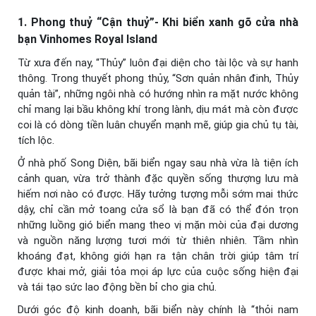
1. Phong thuỷ “Cận thuỷ”- Khi biển xanh gõ cửa nhà
bạn Vinhomes Royal Island
Từ xưa đến nay, “Thủy” luôn đại diện cho tài lộc và sự hanh
thông. Trong thuyết phong thủy, “Sơn quản nhân đinh, Thủy
quản tài”, những ngôi nhà có hướng nhìn ra mặt nước không
chỉ mang lại bầu không khí trong lành, dịu mát mà còn được
coi là có dòng tiền luân chuyển mạnh mẽ, giúp gia chủ tụ tài,
tích lộc.
Ở nhà phố Song Diện, bãi biển ngay sau nhà vừa là tiện ích
cảnh quan, vừa trở thành đặc quyền sống thượng lưu mà
hiếm nơi nào có được. Hãy tưởng tượng mỗi sớm mai thức
dậy, chỉ cần mở toang cửa sổ là bạn đã có thể đón trọn
những luồng gió biển mang theo vị mặn mòi của đại dương
và nguồn năng lượng tươi mới từ thiên nhiên. Tầm nhìn
khoáng đạt, không giới hạn ra tận chân trời giúp tâm trí
được khai mở, giải tỏa mọi áp lực của cuộc sống hiện đại
và tái tạo sức lao động bền bỉ cho gia chủ.
Dưới góc độ kinh doanh, bãi biển này chính là “thỏi nam