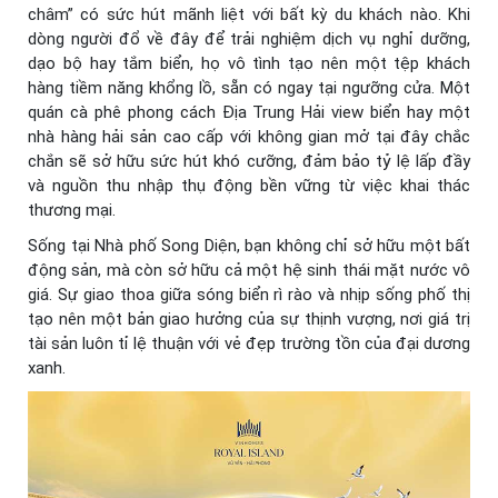
châm” có sức hút mãnh liệt với bất kỳ du khách nào. Khi
dòng người đổ về đây để trải nghiệm dịch vụ nghỉ dưỡng,
dạo bộ hay tắm biển, họ vô tình tạo nên một tệp khách
hàng tiềm năng khổng lồ, sẵn có ngay tại ngưỡng cửa. Một
quán cà phê phong cách Địa Trung Hải view biển hay một
nhà hàng hải sản cao cấp với không gian mở tại đây chắc
chắn sẽ sở hữu sức hút khó cưỡng, đảm bảo tỷ lệ lấp đầy
và nguồn thu nhập thụ động bền vững từ việc khai thác
thương mại.
Sống tại Nhà phố Song Diện, bạn không chỉ sở hữu một bất
động sản, mà còn sở hữu cả một hệ sinh thái mặt nước vô
giá. Sự giao thoa giữa sóng biển rì rào và nhịp sống phố thị
tạo nên một bản giao hưởng của sự thịnh vượng, nơi giá trị
tài sản luôn tỉ lệ thuận với vẻ đẹp trường tồn của đại dương
xanh.