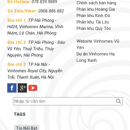
Số Hotline:
078.839.9889
Chính sách bán hàng
Phân khu Hoàng Gia
Số Zalo/Viber:
0906.886.882
Phân khu Kinh Đô
Địa chỉ 1 :
TP Hải Phòng -
Phân khu Tài Lộc
Hd24, Vinhomes Marina, Vĩnh
Phân khu Quý Tộc
Niệm, Lê Chân, Hải Phòng.
Website
Vinhomes Vũ
Địa chỉ 2 :
TP Hải Phòng - Đảo
Yên
Vũ Yên, Thuỷ Triều, Thủy
Dự án
Vinhomes Hạ
Nguyên, Hải Phòng
Long Xanh
Địa chỉ 3 :
TP Hà Nội -
Vinhomes Royal City, Nguyễn
Trãi, Thanh Xuân, Hà Nội
TAGS
Tin Nổi Bật