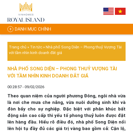
DANH MỤC CHÍNH
Trang chủ
»
Tin tức
»
Nhà phố Song Diện – Phong thuỷ Vượng Tài
với tầm nhìn kinh doanh đắt giá
NHÀ PHỐ SONG DIỆN – PHONG THUỶ VƯỢNG TÀI
VỚI TẦM NHÌN KINH DOANH ĐẮT GIÁ
00:28:57 - 09/02/2026
Theo quan niệm của người phương Đông, ngôi nhà vừa
là nơi che mưa che nắng, vừa nuôi dưỡng sinh khí và
đòn bẩy cho sự nghiệp. Đặc biệt với phân khúc bất
động sản cao cấp thì yếu tố phong thuỷ luôn được đặt
lên hàng đầu. Hiểu rõ điều đó, nhà phố Song Diện nổi
lên hội tụ đầy đủ các giá trị vàng bao gồm cả: Cận lộ,