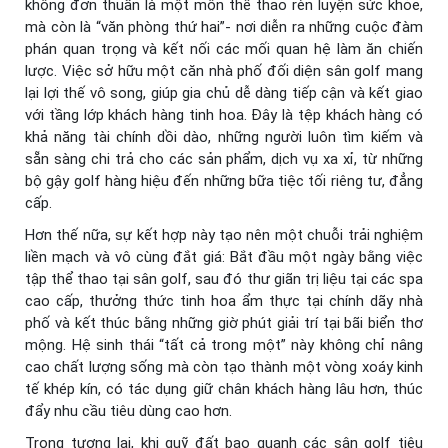
không đơn thuần là một môn thể thao rèn luyện sức khỏe,
mà còn là “văn phòng thứ hai”- nơi diễn ra những cuộc đàm
phán quan trọng và kết nối các mối quan hệ làm ăn chiến
lược. Việc sở hữu một căn nhà phố đối diện sân golf mang
lại lợi thế vô song, giúp gia chủ dễ dàng tiếp cận và kết giao
với tầng lớp khách hàng tinh hoa. Đây là tệp khách hàng có
khả năng tài chính dồi dào, những người luôn tìm kiếm và
sẵn sàng chi trả cho các sản phẩm, dịch vụ xa xỉ, từ những
bộ gậy golf hàng hiệu đến những bữa tiệc tối riêng tư, đẳng
cấp.
Hơn thế nữa, sự kết hợp này tạo nên một chuỗi trải nghiệm
liền mạch và vô cùng đắt giá: Bắt đầu một ngày bằng việc
tập thể thao tại sân golf, sau đó thư giãn trị liệu tại các spa
cao cấp, thưởng thức tinh hoa ẩm thực tại chính dãy nhà
phố và kết thúc bằng những giờ phút giải trí tại bãi biển thơ
mộng. Hệ sinh thái “tất cả trong một” này không chỉ nâng
cao chất lượng sống mà còn tạo thành một vòng xoáy kinh
tế khép kín, có tác dụng giữ chân khách hàng lâu hơn, thúc
đẩy nhu cầu tiêu dùng cao hơn.
Trong tương lai, khi quỹ đất bao quanh các sân golf tiêu