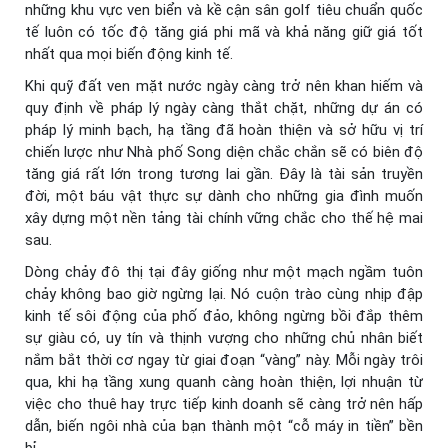
những khu vực ven biển và kề cận sân golf tiêu chuẩn quốc
tế luôn có tốc độ tăng giá phi mã và khả năng giữ giá tốt
nhất qua mọi biến động kinh tế.
Khi quỹ đất ven mặt nước ngày càng trở nên khan hiếm và
quy định về pháp lý ngày càng thắt chặt, những dự án có
pháp lý minh bạch, hạ tầng đã hoàn thiện và sở hữu vị trí
chiến lược như Nhà phố Song diện chắc chắn sẽ có biên độ
tăng giá rất lớn trong tương lai gần. Đây là tài sản truyền
đời, một báu vật thực sự dành cho những gia đình muốn
xây dựng một nền tảng tài chính vững chắc cho thế hệ mai
sau.
Dòng chảy đô thị tại đây giống như một mạch ngầm tuôn
chảy không bao giờ ngừng lại. Nó cuộn trào cùng nhịp đập
kinh tế sôi động của phố đảo, không ngừng bồi đắp thêm
sự giàu có, uy tín và thịnh vượng cho những chủ nhân biết
nắm bắt thời cơ ngay từ giai đoạn “vàng” này. Mỗi ngày trôi
qua, khi hạ tầng xung quanh càng hoàn thiện, lợi nhuận từ
việc cho thuê hay trực tiếp kinh doanh sẽ càng trở nên hấp
dẫn, biến ngôi nhà của bạn thành một “cỗ máy in tiền” bền