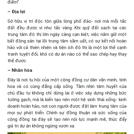
điểm”.
– Địa lợi
Sở hữu vị trí độc tôn giữa lòng phố đảo- nơi mà mỗi tấc
đất đều được ví như tấc vàng. Khi quỹ đất sạch tại các
trung tâm đô thị lớn ngày càng cạn kiệt, việc nắm giữ một
bất động sản tại lõi trung tâm sầm uất, có sự kết nối hoàn
hảo với cả thiên nhiên và tiện ích đô thị là một lợi thế cạnh
tranh tuyệt đối, khó có dự án nào có thể sao chép hay thay
thế được.
– Nhân hòa
Đây là nơi tụ hội của một cộng đồng cư dân văn minh, tinh
hoa và có cùng đẳng cấp sống. Tầm nhìn tâm huyết của
chủ đầu tư không chỉ dừng lại ở việc xây dựng những bức
tường gạch, mà là kiến tạo nên một hệ sinh thái sống- kinh
doanh hoàn hảo, nơi con người được đặt làm trung tâm của
mọi sự phát triển. Chính sự đồng thuận và sức sống của
cộng đồng tại đây sẽ tạo nên nội lực mạnh mẽ, thúc đẩy
giá trị dự án không ngừng vươn xa.