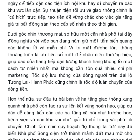
ngày để tiếp cận các tiện ích nội khu hay đi chuyển ra các
khu vực lân cận. Sự thuận tiện tối ưu về giao thông chính là
“cú hích” trực tiếp, tạo tiền đề vững chắc cho việc gia tăng
giá trị bất động sản theo cấp số nhân theo thời gian.
Dưới góc nhìn thương mại, sở hữu một căn nhà phố tại đây
đồng nghĩa với việc bạn đang nắm giữ một tấm biển quảng
cáo khổng lồ và miễn phí. Vị trí mặt đường lớn, thông
thoáng luôn là ưu tiên số một để nhận diện thương hiệu,
giúp các cửa hàng tiếp cận lượng khách hàng khổng lồ một
cách tự nhiên nhất mà không cần tốn quá nhiều chi phí
marketing. Tốc độ lưu thông của dòng người trên đại lộ
Tương Lai- Hạnh Phúc cũng chính là tốc độ luân chuyển của
dòng tiền.
Hơn thế nữa, sự đầu tư bài bản về hạ tầng giao thông xung
quanh nhà phố còn tạo ra sự liên kết vùng hoàn hảo, giúp cư
dân dễ dàng tiếp cận các hạ tầng xã hội như trường học,
bệnh viện và các khu vui chơi giải trí chỉ trong vài phút di
chuyển. Chính tầm nhìn quy hoạch “lộ thông tài tới” này đã
biến Nhà phố Song diện trở thành mảnh đất màu mỡ cho