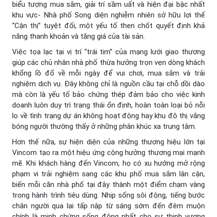
biểu tượng mua sắm, giải trí sầm uất và hiện đại bậc nhất
khu vực- Nhà phố Song diện nghiễm nhiên sở hữu lợi thế
“Cận thị” tuyệt đối, một yếu tố then chốt quyết định khả
năng thanh khoản và tăng giá của tài sản.
Việc tọa lạc tại vị trí “trái tim” của mạng lưới giao thương
giúp các chủ nhân nhà phố thừa hưởng trọn vẹn dòng khách
khổng lồ đổ về mỗi ngày để vui chơi, mua sắm và trải
nghiệm dịch vụ. Đây không chỉ là nguồn cầu tại chỗ dồi dào
mà còn là yếu tố bảo chứng thép đảm bảo cho việc kinh
doanh luôn duy trì trạng thái ổn định, hoàn toàn loại bỏ nỗi
lo về tình trạng dự án không hoạt động hay khu đô thị vắng
bóng người thường thấy ở những phân khúc xa trung tâm.
Hơn thế nữa, sự hiện diện của những thương hiệu lớn tại
Vincom tạo ra một hiệu ứng cộng hưởng thương mại mạnh
mẽ. Khi khách hàng đến Vincom, họ có xu hướng mở rộng
phạm vi trải nghiệm sang các khu phố mua sắm lân cận,
biến mỗi căn nhà phố tại đây thành một điểm chạm vàng
trong hành trình tiêu dùng. Nhịp sống sôi động, tiếng bước
chân người qua lại tấp nập từ sáng sớm đến đêm muộn
chính là minh chứng sống động nhất cho sự thịnh vượng