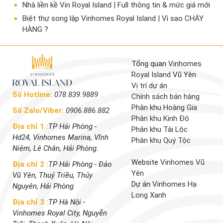
Nhà liền kề Vin Royal Island | Full thông tin & mức giá mới
​Biệt thự song lập Vinhomes Royal Island | Vì sao CHÁY
HÀNG ?
Tổng quan
Vinhomes
Royal Island
Vũ Yên
Vị trí dự án
Số Hotline:
078.839.9889
Chính sách bán hàng
Phân khu Hoàng Gia
Số Zalo/Viber:
0906.886.882
Phân khu Kinh Đô
Địa chỉ 1 :
TP Hải Phòng -
Phân khu Tài Lộc
Hd24, Vinhomes Marina, Vĩnh
Phân khu Quý Tộc
Niệm, Lê Chân, Hải Phòng.
Website
Vinhomes Vũ
Địa chỉ 2 :
TP Hải Phòng - Đảo
Yên
Vũ Yên, Thuỷ Triều, Thủy
Dự án
Vinhomes Hạ
Nguyên, Hải Phòng
Long Xanh
Địa chỉ 3 :
TP Hà Nội -
Vinhomes Royal City, Nguyễn