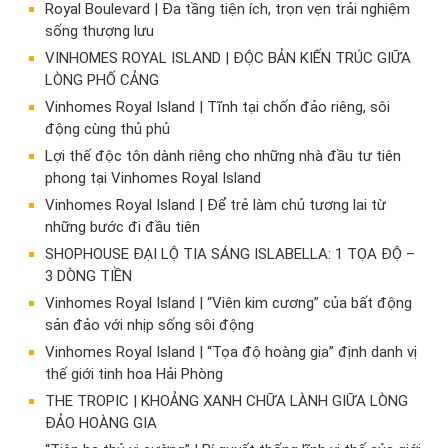
Royal Boulevard | Đa tầng tiện ích, trọn vẹn trải nghiệm
sống thượng lưu
VINHOMES ROYAL ISLAND | ĐỘC BẢN KIẾN TRÚC GIỮA
LÒNG PHỐ CẢNG
Vinhomes Royal Island | Tĩnh tại chốn đảo riêng, sôi
động cùng thủ phủ
Lợi thế độc tôn dành riêng cho những nhà đầu tư tiên
phong tại Vinhomes Royal Island
Vinhomes Royal Island | Để trẻ làm chủ tương lai từ
những bước đi đầu tiên
SHOPHOUSE ĐẠI LỘ TIA SÁNG ISLABELLA: 1 TỌA ĐỘ –
3 DÒNG TIỀN
Vinhomes Royal Island | “Viên kim cương” của bất động
sản đảo với nhịp sống sôi động
Vinhomes Royal Island | “Tọa độ hoàng gia” định danh vị
thế giới tinh hoa Hải Phòng
THE TROPIC | KHOẢNG XANH CHỮA LÀNH GIỮA LÒNG
ĐẢO HOÀNG GIA