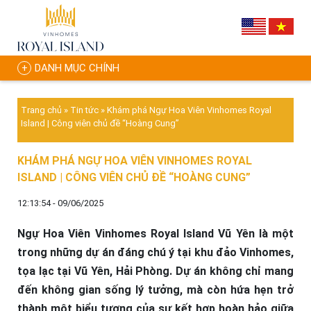
DANH MỤC CHÍNH
Trang chủ
»
Tin tức
»
Khám phá Ngự Hoa Viên Vinhomes Royal
Island | Công viên chủ đề “Hoàng Cung”
KHÁM PHÁ NGỰ HOA VIÊN VINHOMES ROYAL
ISLAND | CÔNG VIÊN CHỦ ĐỀ “HOÀNG CUNG”
12:13:54 - 09/06/2025
Ngự Hoa Viên Vinhomes Royal Island Vũ Yên là một
trong những dự án đáng chú ý tại khu đảo Vinhomes,
tọa lạc tại Vũ Yên, Hải Phòng. Dự án không chỉ mang
đến không gian sống lý tưởng, mà còn hứa hẹn trở
thành một biểu tượng của sự kết hợp hoàn hảo giữa