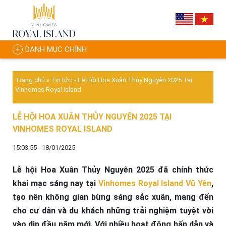
DANH MỤC CHÍNH
Trang chủ
»
Tin tức
»
Lễ Hội Hoa Xuân Thủy Nguyên 2025 Tại
Vinhomes Royal Island
LỄ HỘI HOA XUÂN THỦY NGUYÊN 2025 TẠI
VINHOMES ROYAL ISLAND
15:03:55 - 18/01/2025
Lễ hội Hoa Xuân Thủy Nguyên 2025 đã chính thức
khai mạc sáng nay tại
Vinhomes Royal Island Vũ Yên
,
tạo nên không gian bừng sáng sắc xuân, mang đến
cho cư dân và du khách những trải nghiệm tuyệt vời
vào dịp đầu năm mới. Với nhiều hoạt động hấp dẫn và