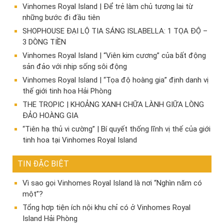
Vinhomes Royal Island | Để trẻ làm chủ tương lai từ
những bước đi đầu tiên
SHOPHOUSE ĐẠI LỘ TIA SÁNG ISLABELLA: 1 TỌA ĐỘ –
3 DÒNG TIỀN
Vinhomes Royal Island | “Viên kim cương” của bất động
sản đảo với nhịp sống sôi động
Vinhomes Royal Island | “Tọa độ hoàng gia” định danh vị
thế giới tinh hoa Hải Phòng
THE TROPIC | KHOẢNG XANH CHỮA LÀNH GIỮA LÒNG
ĐẢO HOÀNG GIA
“Tiên hạ thủ vi cường” | Bí quyết thống lĩnh vị thế của giới
tinh hoa tại Vinhomes Royal Island
TIN ĐẶC BIỆT
Vì sao gọi Vinhomes Royal Island là nơi “Nghìn năm có
một”?
Tổng hợp tiện ích nội khu chỉ có ở Vinhomes Royal
Island Hải Phòng