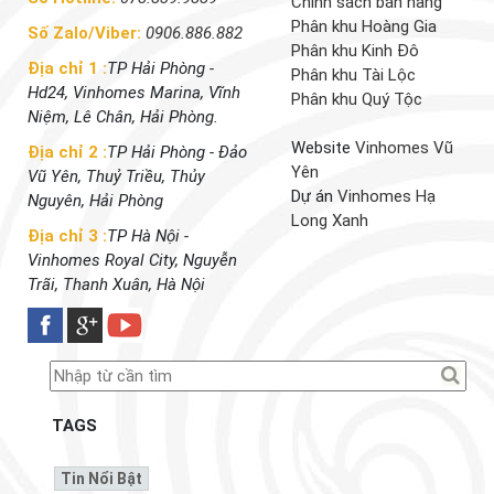
Chính sách bán hàng
Phân khu Hoàng Gia
Số Zalo/Viber:
0906.886.882
Phân khu Kinh Đô
Địa chỉ 1 :
TP Hải Phòng -
Phân khu Tài Lộc
Hd24, Vinhomes Marina, Vĩnh
Phân khu Quý Tộc
Niệm, Lê Chân, Hải Phòng.
Website
Vinhomes Vũ
Địa chỉ 2 :
TP Hải Phòng - Đảo
Yên
Vũ Yên, Thuỷ Triều, Thủy
Dự án
Vinhomes Hạ
Nguyên, Hải Phòng
Long Xanh
Địa chỉ 3 :
TP Hà Nội -
Vinhomes Royal City, Nguyễn
Trãi, Thanh Xuân, Hà Nội
TAGS
Tin Nổi Bật