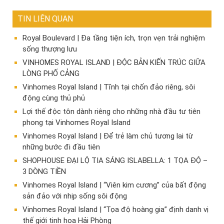
TIN LIÊN QUAN
Royal Boulevard | Đa tầng tiện ích, trọn vẹn trải nghiệm
sống thượng lưu
VINHOMES ROYAL ISLAND | ĐỘC BẢN KIẾN TRÚC GIỮA
LÒNG PHỐ CẢNG
Vinhomes Royal Island | Tĩnh tại chốn đảo riêng, sôi
động cùng thủ phủ
Lợi thế độc tôn dành riêng cho những nhà đầu tư tiên
phong tại Vinhomes Royal Island
Vinhomes Royal Island | Để trẻ làm chủ tương lai từ
những bước đi đầu tiên
SHOPHOUSE ĐẠI LỘ TIA SÁNG ISLABELLA: 1 TỌA ĐỘ –
3 DÒNG TIỀN
Vinhomes Royal Island | “Viên kim cương” của bất động
sản đảo với nhịp sống sôi động
Vinhomes Royal Island | “Tọa độ hoàng gia” định danh vị
thế giới tinh hoa Hải Phòng