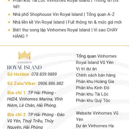
Phân khu Tài Lộc Vinhomes Royal Island | Thông tin chi
tiết
Nhà phố Shophouse Vin Royal Island | Tổng quan A-Z
Nhà liền kề Vin Royal Island | Full thông tin & mức giá mới
​Biệt thự song lập Vinhomes Royal Island | Vì sao CHÁY
HÀNG ?
Tổng quan
Vinhomes
Royal Island
Vũ Yên
Vị trí dự án
Số Hotline:
078.839.9889
Chính sách bán hàng
Phân khu Hoàng Gia
Số Zalo/Viber:
0906.886.882
Phân khu Kinh Đô
Địa chỉ 1 :
TP Hải Phòng -
Phân khu Tài Lộc
Hd24, Vinhomes Marina, Vĩnh
Phân khu Quý Tộc
Niệm, Lê Chân, Hải Phòng.
Website
Vinhomes Vũ
Địa chỉ 2 :
TP Hải Phòng - Đảo
Yên
Vũ Yên, Thuỷ Triều, Thủy
Dự án
Vinhomes Hạ
Nguyên, Hải Phòng