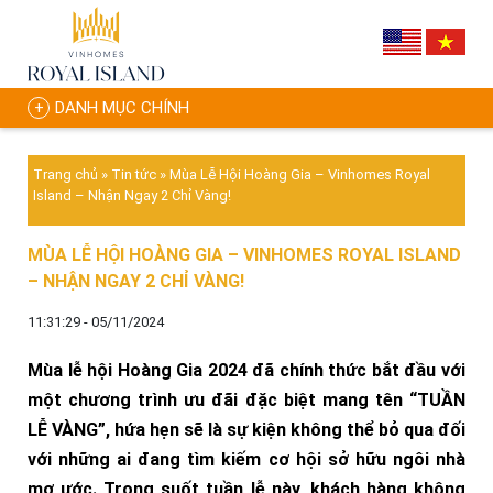
DANH MỤC CHÍNH
Trang chủ
»
Tin tức
»
Mùa Lễ Hội Hoàng Gia – Vinhomes Royal
Island – Nhận Ngay 2 Chỉ Vàng!
MÙA LỄ HỘI HOÀNG GIA – VINHOMES ROYAL ISLAND
– NHẬN NGAY 2 CHỈ VÀNG!
11:31:29 - 05/11/2024
Mùa lễ hội Hoàng Gia 2024 đã chính thức bắt đầu với
một chương trình ưu đãi đặc biệt mang tên “TUẦN
LỄ VÀNG”, hứa hẹn sẽ là sự kiện không thể bỏ qua đối
với những ai đang tìm kiếm cơ hội sở hữu ngôi nhà
mơ ước. Trong suốt tuần lễ này, khách hàng không