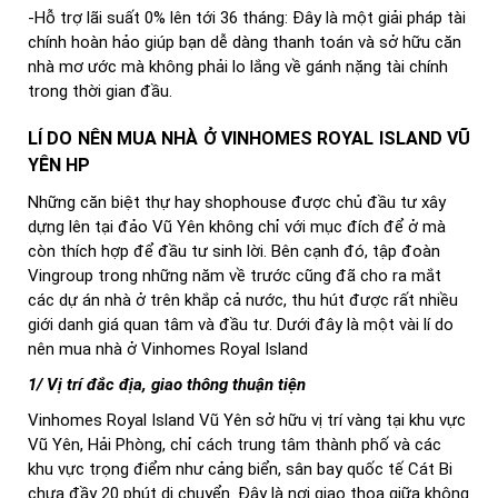
-Hỗ trợ lãi suất 0% lên tới 36 tháng: Đây là một giải pháp tài
chính hoàn hảo giúp bạn dễ dàng thanh toán và sở hữu căn
nhà mơ ước mà không phải lo lắng về gánh nặng tài chính
trong thời gian đầu.
LÍ DO NÊN MUA NHÀ Ở VINHOMES ROYAL ISLAND VŨ
YÊN HP
Những căn biệt thự hay shophouse được chủ đầu tư xây
dựng lên tại đảo Vũ Yên không chỉ với mục đích để ở mà
còn thích hợp để đầu tư sinh lời. Bên cạnh đó, tập đoàn
Vingroup trong những năm về trước cũng đã cho ra mắt
các dự án nhà ở trên khắp cả nước, thu hút được rất nhiều
giới danh giá quan tâm và đầu tư. Dưới đây là một vài lí do
nên mua nhà ở Vinhomes Royal Island
1/ Vị trí đắc địa, giao thông thuận tiện
Vinhomes Royal Island Vũ Yên sở hữu vị trí vàng tại khu vực
Vũ Yên, Hải Phòng, chỉ cách trung tâm thành phố và các
khu vực trọng điểm như cảng biển, sân bay quốc tế Cát Bi
chưa đầy 20 phút di chuyển. Đây là nơi giao thoa giữa không