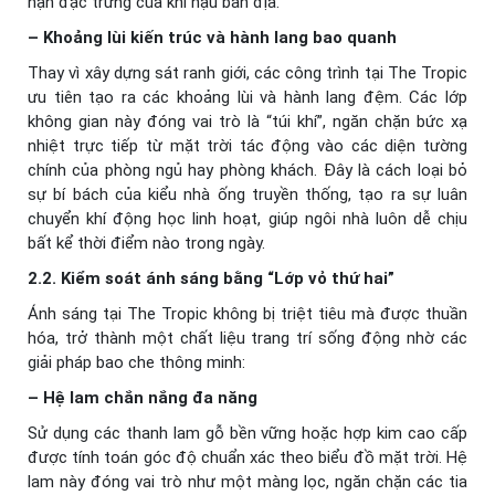
nạn đặc trưng của khí hậu bản địa.
– Khoảng lùi kiến trúc và hành lang bao quanh
Thay vì xây dựng sát ranh giới, các công trình tại The Tropic
ưu tiên tạo ra các khoảng lùi và hành lang đệm. Các lớp
không gian này đóng vai trò là “túi khí”, ngăn chặn bức xạ
nhiệt trực tiếp từ mặt trời tác động vào các diện tường
chính của phòng ngủ hay phòng khách. Đây là cách loại bỏ
sự bí bách của kiểu nhà ống truyền thống, tạo ra sự luân
chuyển khí động học linh hoạt, giúp ngôi nhà luôn dễ chịu
bất kể thời điểm nào trong ngày.
2.2. Kiểm soát ánh sáng bằng “Lớp vỏ thứ hai”
Ánh sáng tại The Tropic không bị triệt tiêu mà được thuần
hóa, trở thành một chất liệu trang trí sống động nhờ các
giải pháp bao che thông minh:
– Hệ lam chắn nắng đa năng
Sử dụng các thanh lam gỗ bền vững hoặc hợp kim cao cấp
được tính toán góc độ chuẩn xác theo biểu đồ mặt trời. Hệ
lam này đóng vai trò như một màng lọc, ngăn chặn các tia