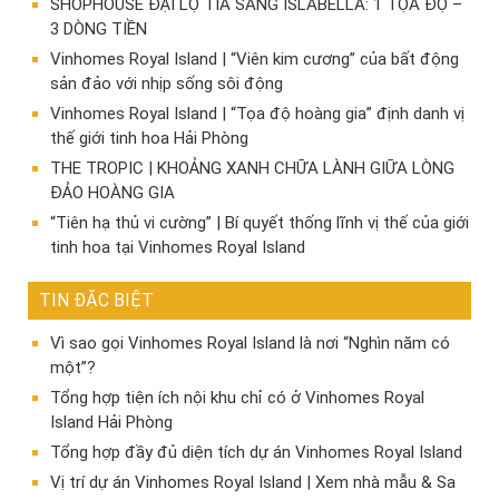
SHOPHOUSE ĐẠI LỘ TIA SÁNG ISLABELLA: 1 TỌA ĐỘ –
3 DÒNG TIỀN
Vinhomes Royal Island | “Viên kim cương” của bất động
sản đảo với nhịp sống sôi động
Vinhomes Royal Island | “Tọa độ hoàng gia” định danh vị
thế giới tinh hoa Hải Phòng
THE TROPIC | KHOẢNG XANH CHỮA LÀNH GIỮA LÒNG
ĐẢO HOÀNG GIA
“Tiên hạ thủ vi cường” | Bí quyết thống lĩnh vị thế của giới
tinh hoa tại Vinhomes Royal Island
TIN ĐẶC BIỆT
Vì sao gọi Vinhomes Royal Island là nơi “Nghìn năm có
một”?
Tổng hợp tiện ích nội khu chỉ có ở Vinhomes Royal
Island Hải Phòng
Tổng hợp đầy đủ diện tích dự án Vinhomes Royal Island
Vị trí dự án Vinhomes Royal Island | Xem nhà mẫu & Sa