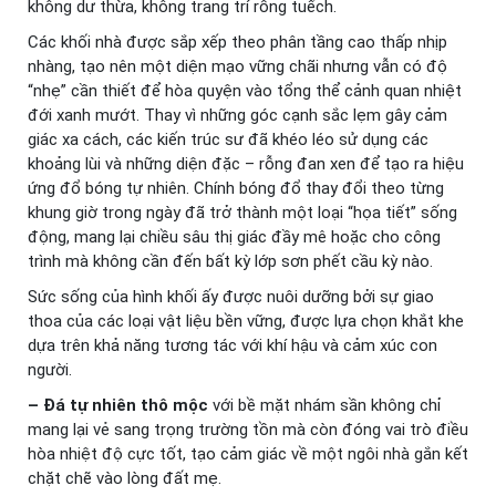
không dư thừa, không trang trí rỗng tuếch.
Các khối nhà được sắp xếp theo phân tầng cao thấp nhịp
nhàng, tạo nên một diện mạo vững chãi nhưng vẫn có độ
“nhẹ” cần thiết để hòa quyện vào tổng thể cảnh quan nhiệt
đới xanh mướt. Thay vì những góc cạnh sắc lẹm gây cảm
giác xa cách, các kiến trúc sư đã khéo léo sử dụng các
khoảng lùi và những diện đặc – rỗng đan xen để tạo ra hiệu
ứng đổ bóng tự nhiên. Chính bóng đổ thay đổi theo từng
khung giờ trong ngày đã trở thành một loại “họa tiết” sống
động, mang lại chiều sâu thị giác đầy mê hoặc cho công
trình mà không cần đến bất kỳ lớp sơn phết cầu kỳ nào.
Sức sống của hình khối ấy được nuôi dưỡng bởi sự giao
thoa của các loại vật liệu bền vững, được lựa chọn khắt khe
dựa trên khả năng tương tác với khí hậu và cảm xúc con
người.
– Đá tự nhiên thô mộc
với bề mặt nhám sần không chỉ
mang lại vẻ sang trọng trường tồn mà còn đóng vai trò điều
hòa nhiệt độ cực tốt, tạo cảm giác về một ngôi nhà gắn kết
chặt chẽ vào lòng đất mẹ.