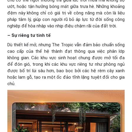
chủ có thể ngồi thưởng trà giữa lúc trời mưa mà không sợ
ướt, hoặc tận hưởng bóng mát giữa trưa hè. Những khoảng
đệm này không chỉ có giá trị về công năng mà còn là liệu
pháp tâm lý, giúp con người rũ bỏ áp lực từ đời sống công
nghiệp để hòa nhập vào nhịp điệu chậm rãi của đất trời.
– Sự riêng tư tinh tế
Dù thiết kế mở, nhưng The Tropic vẫn đảm bảo chuẩn sống
cao cấp của thế hệ thành đạt thông qua việc phân lớp
không gian. Các khu vực sinh hoạt chung được mở tối đa
để đón gió, trong khi các khu vực riêng tư như phòng ngủ
được bố trí lùi sâu hơn, bao bọc bởi các hệ rèm cây xanh
hoặc lam gỗ, tạo ra một ốc đảo tĩnh lặng tuyệt đối cho gia
chủ.