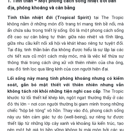
1. Tinh thần – Một phong cách sống nhiệt đới bản
địa, phóng khoáng và cân bằng
Tinh thần nhiệt đới (Tropical Spirit)
tại The Tropic
không nằm ở những món đồ trang trí mang tính bề nổi, mà
ẩn chứa sâu trong triết lý sống. Đó là một phong cách sống
đề cao sự cân bằng tự thân: giữa náo nhiệt và tĩnh lặng,
giữa nhu cầu kết nối xã hội và khát khao riêng tư tuyệt đối.
Tại đây, tinh thần bản địa không được hiểu là sự lặp lại các
chi tiết xưa cũ một cách máy móc, mà là việc kế thừa sự
thông thái trong cách ứng xử với thiên nhiên của cha ông,
sau đó tinh lọc qua lăng kính của con người hiện đại.
Lối sống này mang tính phóng khoáng nhưng có kiểm
soát, gắn bó mật thiết với thiên nhiên nhưng vẫn
không tách rời khỏi những tiện nghi cao cấp
. The Tropic
khước từ lối thiết kế khép kín, ngột ngạt thường thấy ở các
đô thị lớn – nơi con người thường bị giam mình trong những
chiếc “hộp bê tông” vô hồn. Thay vào đó, phong cách sống
này ưu tiên cảm giác tự do (well-being), sự riêng tư được
thiết lập từ những lớp cây xanh và khoảng lùi kiến trúc, tạo
nên một hệ giá trị bền vững không bị mài mòn bởi các xu