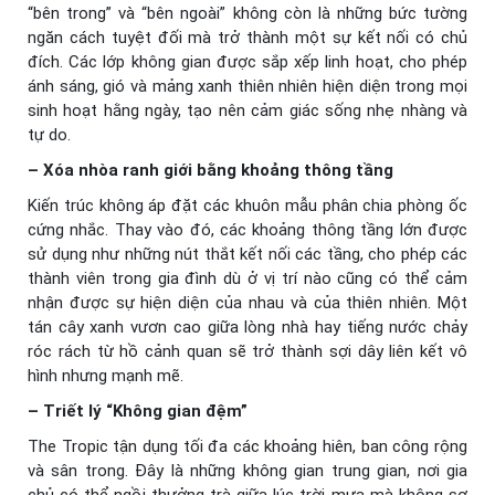
“bên trong” và “bên ngoài” không còn là những bức tường
ngăn cách tuyệt đối mà trở thành một sự kết nối có chủ
đích. Các lớp không gian được sắp xếp linh hoạt, cho phép
ánh sáng, gió và mảng xanh thiên nhiên hiện diện trong mọi
sinh hoạt hằng ngày, tạo nên cảm giác sống nhẹ nhàng và
tự do.
– Xóa nhòa ranh giới bằng khoảng thông tầng
Kiến trúc không áp đặt các khuôn mẫu phân chia phòng ốc
cứng nhắc. Thay vào đó, các khoảng thông tầng lớn được
sử dụng như những nút thắt kết nối các tầng, cho phép các
thành viên trong gia đình dù ở vị trí nào cũng có thể cảm
nhận được sự hiện diện của nhau và của thiên nhiên. Một
tán cây xanh vươn cao giữa lòng nhà hay tiếng nước chảy
róc rách từ hồ cảnh quan sẽ trở thành sợi dây liên kết vô
hình nhưng mạnh mẽ.
– Triết lý “Không gian đệm”
The Tropic tận dụng tối đa các khoảng hiên, ban công rộng
và sân trong. Đây là những không gian trung gian, nơi gia