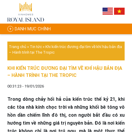
DANH MỤC CHÍNH
Trang chủ
»
Tin tức
»
Khi kiến trúc đương đại tìm về khí hậu bản địa
– Hành trình tại The Tropic
KHI KIẾN TRÚC ĐƯƠNG ĐẠI TÌM VỀ KHÍ HẬU BẢN ĐỊA
– HÀNH TRÌNH TẠI THE TROPIC
00:31:23 - 19/01/2026
Trong dòng chảy hối hả của kiến trúc thế kỷ 21, khi
các tòa nhà kính chọc trời và những khối bê tông vô
hồn dần chiếm lĩnh đô thị, con người bắt đầu có xu
hướng tìm về những giá trị nguyên bản. Đó là nơi kiến
trúc không chỉ là nơi trú ngụ, mà là một thực thể