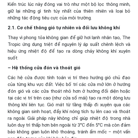
Kiến trúc lúc này đóng vai trò như một bộ lọc thông minh,
giữ lại những gì tinh túy nhất của thiên nhiên và loại bỏ
những tác động tiêu cực của môi trường.
2.1. Cơ chế thông gió tự nhiên và đối lưu không khí
Thay vì phong tỏa không gian để giữ hơi lạnh nhân tạo, The
Tropic ứng dụng triệt để nguyên lý áp suất chênh lệch và
hiệu ứng nhiệt độ để tạo ra dòng chảy không khí xuyên
suốt:
– Hệ thống cửa đón và thoát gió
Các hệ cửa được tính toán vị trí theo hướng gió chủ đạo
của từng khu vực đất. Việc bố trí các cửa mở lớn ở hướng
đón gió và các cửa thoát nhỏ hơn ở hướng đối diện hoặc
tại các vị trí trên cao (như cửa sổ mái) tạo ra một dòng lưu
thông khí liên tục. Gió mát từ tầng thấp đi xuyên qua các
không gian sinh hoạt, đẩy khí nóng tích tụ lên cao và thoát
ra ngoài. Giải pháp này không chỉ giúp nhiệt độ trong nhà
luôn duy trì thấp hơn bên ngoài từ 3°C đến 5°C mà còn đảm
bảo không gian luôn khô thoáng, tránh ẩm mốc – một vấn