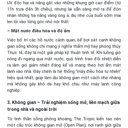
UV độc hại và nắng gắt vào những khung giờ cao điểm (từ
11h trưa đến 3h chiều), nhưng lại sẵn sàng mở ra để đón
nhận những tia nắng vàng óng ả, dịu nhẹ của buổi sớm mai
len lỏi vào từng góc nhỏ nội thất.
– Mặt nước điều hòa và độ ẩm
Việc bố trí các hồ nước cảnh quan, bể bơi sát cạnh không
gian sống không chỉ mang ý nghĩa thẩm mỹ hay phong thủy.
Thực tế, đây là một giải pháp kỹ thuật tinh tế: Khi luồng gió
nóng đi ngang qua mặt nước, quá trình trao đổi nhiệt diễn
ra làm gió giảm nhiệt đáng kể và mang theo hơi ẩm mát
lành vào nhà. Đây chính là hệ thống “máy điều hòa tự nhiên”
hiệu quả nhất, giúp làm dịu không gian một cách nhẹ nhàng
mà không gây khô da hay khó chịu như máy lạnh công
nghiệp.
3. Không gian – Trải nghiệm sống mở, liền mạch giữa
trong nhà và ngoài trời
Từ tinh thần sống phóng khoáng, The Tropic kiến tạo nên
một cấu trúc không gian mở (Open Plan), nơi ranh giới giữa