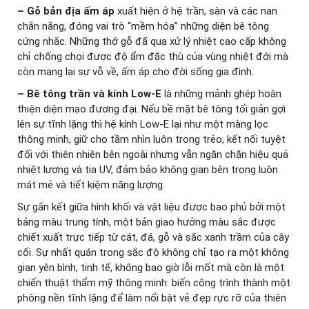
– Gỗ bản địa ấm áp
xuất hiện ở hệ trần, sàn và các nan
chắn nắng, đóng vai trò “mềm hóa” những diện bê tông
cứng nhắc. Những thớ gỗ đã qua xử lý nhiệt cao cấp không
chỉ chống chọi được độ ẩm đặc thù của vùng nhiệt đới mà
còn mang lại sự vỗ về, ấm áp cho đời sống gia đình.
– Bê tông trần và kính Low-E
là những mảnh ghép hoàn
thiện diện mạo đương đại. Nếu bề mặt bê tông tối giản gợi
lên sự tĩnh lặng thì hệ kính Low-E lại như một màng lọc
thông minh, giữ cho tầm nhìn luôn trong trẻo, kết nối tuyệt
đối với thiên nhiên bên ngoài nhưng vẫn ngăn chặn hiệu quả
nhiệt lượng và tia UV, đảm bảo không gian bên trong luôn
mát mẻ và tiết kiệm năng lượng.
Sự gắn kết giữa hình khối và vật liệu được bao phủ bởi một
bảng màu trung tính, một bản giao hưởng màu sắc được
chiết xuất trực tiếp từ cát, đá, gỗ và sắc xanh trầm của cây
cối. Sự nhất quán trong sắc độ không chỉ tạo ra một không
gian yên bình, tinh tế, không bao giờ lỗi mốt mà còn là một
chiến thuật thẩm mỹ thông minh: biến công trình thành một
phông nền tĩnh lặng để làm nổi bật vẻ đẹp rực rỡ của thiên