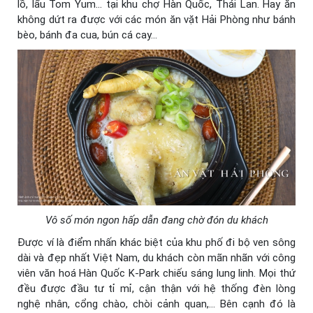
lồ, lẩu Tom Yum… tại khu chợ Hàn Quốc, Thái Lan. Hay ăn
không dứt ra được với các món ăn vặt Hải Phòng như bánh
bèo, bánh đa cua, bún cá cay…
Vô số món ngon hấp dẫn đang chờ đón du khách
Được ví là điểm nhấn khác biệt của khu phố đi bộ ven sông
dài và đẹp nhất Việt Nam, du khách còn mãn nhãn với công
viên văn hoá Hàn Quốc K-Park chiếu sáng lung linh. Mọi thứ
đều được đầu tư tỉ mỉ, cận thận với hệ thống đèn lòng
nghệ nhân, cổng chào, chòi cảnh quan,… Bên cạnh đó là