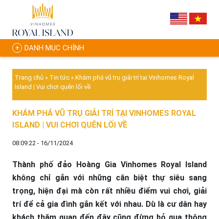
DANH MỤC CHÍNH
Trang chủ
»
Tin tức
»
Khám phá vũ trụ giải trí tại Vinhomes Royal
Island | Vui chơi quên lối về
KHÁM PHÁ VŨ TRỤ GIẢI TRÍ TẠI VINHOMES ROYAL
ISLAND | VUI CHƠI QUÊN LỐI VỀ
08:09:22 - 16/11/2024
Thành phố đảo Hoàng Gia Vinhomes Royal Island
không chỉ gắn với những căn biệt thự siêu sang
trọng, hiện đại mà còn rất nhiều điểm vui chơi, giải
trí để cả gia đình gắn kết với nhau. Dù là cư dân hay
khách thăm quan đến đây cũng đừng bỏ qua thông