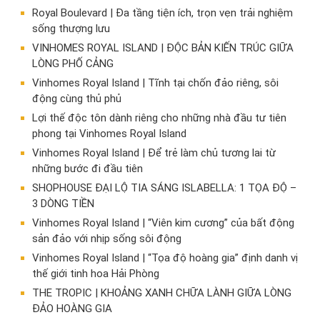
Royal Boulevard | Đa tầng tiện ích, trọn vẹn trải nghiệm
sống thượng lưu
VINHOMES ROYAL ISLAND | ĐỘC BẢN KIẾN TRÚC GIỮA
LÒNG PHỐ CẢNG
Vinhomes Royal Island | Tĩnh tại chốn đảo riêng, sôi
động cùng thủ phủ
Lợi thế độc tôn dành riêng cho những nhà đầu tư tiên
phong tại Vinhomes Royal Island
Vinhomes Royal Island | Để trẻ làm chủ tương lai từ
những bước đi đầu tiên
SHOPHOUSE ĐẠI LỘ TIA SÁNG ISLABELLA: 1 TỌA ĐỘ –
3 DÒNG TIỀN
Vinhomes Royal Island | “Viên kim cương” của bất động
sản đảo với nhịp sống sôi động
Vinhomes Royal Island | “Tọa độ hoàng gia” định danh vị
thế giới tinh hoa Hải Phòng
THE TROPIC | KHOẢNG XANH CHỮA LÀNH GIỮA LÒNG
ĐẢO HOÀNG GIA