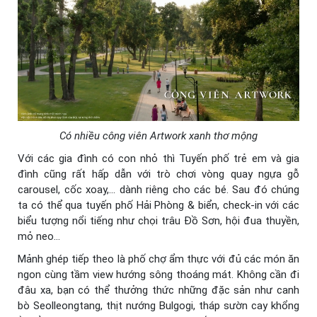
Có nhiều công viên Artwork xanh thơ mộng
Với các gia đình có con nhỏ thì Tuyến phố trẻ em và gia
đình cũng rất hấp dẫn với trò chơi vòng quay ngựa gỗ
carousel, cốc xoay,… dành riêng cho các bé. Sau đó chúng
ta có thể qua tuyến phố Hải Phòng & biển, check-in với các
biểu tượng nổi tiếng như chọi trâu Đồ Sơn, hội đua thuyền,
mỏ neo…
Mảnh ghép tiếp theo là phố chợ ẩm thực với đủ các món ăn
ngon cùng tầm view hướng sông thoáng mát. Không cần đi
đâu xa, bạn có thể thưởng thức những đặc sản như canh
bò Seolleongtang, thịt nướng Bulgogi, tháp sườn cay khổng