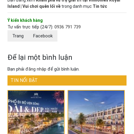
Bạn đang xem
Khám phá vũ trụ giải trí tại Vinhomes Royal
Island | Vui chơi quên lối về
trong danh mục
Tin tức
Ý kiến khách hàng
Tư vấn trực tiếp (24/7):
0936 791 739
Trang
Facebook
Để lại một bình luận
Bạn phải
đăng nhập
để gửi bình luận.
TIN NỔI BẬT