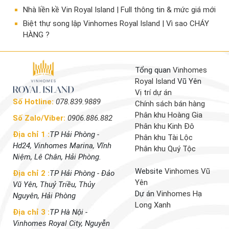
Nhà liền kề Vin Royal Island | Full thông tin & mức giá mới
​Biệt thự song lập Vinhomes Royal Island | Vì sao CHÁY
HÀNG ?
Tổng quan
Vinhomes
Royal Island
Vũ Yên
Vị trí dự án
Số Hotline:
078.839.9889
Chính sách bán hàng
Phân khu Hoàng Gia
Số Zalo/Viber:
0906.886.882
Phân khu Kinh Đô
Địa chỉ 1 :
TP Hải Phòng -
Phân khu Tài Lộc
Hd24, Vinhomes Marina, Vĩnh
Phân khu Quý Tộc
Niệm, Lê Chân, Hải Phòng.
Website
Vinhomes Vũ
Địa chỉ 2 :
TP Hải Phòng - Đảo
Yên
Vũ Yên, Thuỷ Triều, Thủy
Dự án
Vinhomes Hạ
Nguyên, Hải Phòng
Long Xanh
Địa chỉ 3 :
TP Hà Nội -
Vinhomes Royal City, Nguyễn