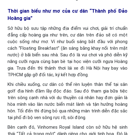
Thời gian biểu như mơ của cư dân “Thành phố Đảo
Hoàng gia”
Sở hữu bộ sưu tập những địa điểm vui chơi, giải trí chuẩn
đẳng cấp hoàng gia như trên, cư dân trên đảo sẽ có một
cuộc sống như mơ. Ví như buổi sáng bắt đầu với phong
cách “Floating Breakfast” (ăn sáng bằng khay nổi trên mặt
nước) ở bãi biển sau nhà. Sau đó là vui chơi và phô diễn kỹ
năng cưỡi ngựa cùng bạn bè tại học viện cưỡi ngựa Hoàng
gia. Trưa đến thì thảnh thơi lái xe đi Hà Nội hay bay vào
TPHCM gặp gỡ đối tác, ký kết hợp đồng.
Khi chiều xuống, cư dân có thể rèn luyện thân thể tại sân
golf địa hình đầm lầy độc đáo. Sau đó tham gia bữa tiệc
trên sông cạnh nhà với du thuyền cá nhân hay đơn giản là
hòa mình vào làn nước biển mát lành và tận hưởng hoàng
hôn. Tối đến thì đừng bỏ qua những màn trình diễn đặc sắc
tại phố đi bộ ven sông rực rỡ, sôi động.
Bên cạnh đó, Vinhomes Royal Island còn sở hữu hệ sinh
thái “Tất cả trong một” dành riêng cho giới tinh hoa. Đó là