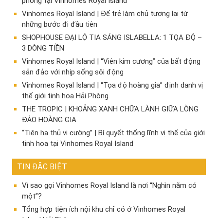
phong tại Vinhomes Royal Island
Vinhomes Royal Island | Để trẻ làm chủ tương lai từ
những bước đi đầu tiên
SHOPHOUSE ĐẠI LỘ TIA SÁNG ISLABELLA: 1 TỌA ĐỘ –
3 DÒNG TIỀN
Vinhomes Royal Island | “Viên kim cương” của bất động
sản đảo với nhịp sống sôi động
Vinhomes Royal Island | “Tọa độ hoàng gia” định danh vị
thế giới tinh hoa Hải Phòng
THE TROPIC | KHOẢNG XANH CHỮA LÀNH GIỮA LÒNG
ĐẢO HOÀNG GIA
“Tiên hạ thủ vi cường” | Bí quyết thống lĩnh vị thế của giới
tinh hoa tại Vinhomes Royal Island
TIN ĐẶC BIỆT
Vì sao gọi Vinhomes Royal Island là nơi “Nghìn năm có
một”?
Tổng hợp tiện ích nội khu chỉ có ở Vinhomes Royal