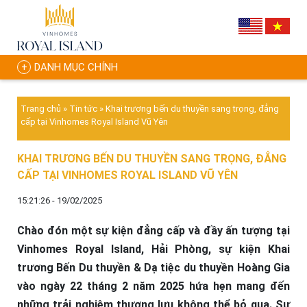
DANH MỤC CHÍNH
Trang chủ
»
Tin tức
»
Khai trương bến du thuyền sang trọng, đẳng
cấp tại Vinhomes Royal Island Vũ Yên
KHAI TRƯƠNG BẾN DU THUYỀN SANG TRỌNG, ĐẲNG
CẤP TẠI VINHOMES ROYAL ISLAND VŨ YÊN
15:21:26 - 19/02/2025
Chào đón một sự kiện đẳng cấp và đầy ấn tượng tại
Vinhomes Royal Island, Hải Phòng, sự kiện Khai
trương Bến Du thuyền & Dạ tiệc du thuyền Hoàng Gia
vào ngày 22 tháng 2 năm 2025 hứa hẹn mang đến
những trải nghiệm thượng lưu không thể bỏ qua. Sự