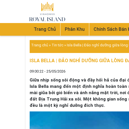
Trang Chủ
Phân Khu
Chính Sách Bán
Trang chủ
»
Tin tức
»
Isla Bella | Đảo nghỉ dưỡng giữa lòn
ISLA BELLA | ĐẢO NGHỈ DƯỠNG GIỮA LÒNG 
09:00:22 - 25/05/2026
Giữa nhịp sống sôi động và đầy hối hả của đại 
Isla Bella mang đến một định nghĩa hoàn toàn
mài giũa bởi gió biển và ánh nắng mặt trời, nơi
đất Địa Trung Hải xa xôi. Một không gian sống r
đều là một kỳ nghỉ dưỡng đích thực.