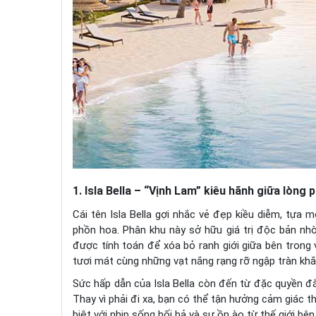
1. Isla Bella – “Vịnh Lam” kiêu hãnh giữa lòng
Cái tên Isla Bella gợi nhắc vẻ đẹp kiều diễm, tự
phồn hoa. Phân khu này sở hữu giá trị độc bản nhờ 
được tính toán để xóa bỏ ranh giới giữa bên trong v
tươi mát cùng những vạt nắng rạng rỡ ngập tràn kh
Sức hấp dẫn của Isla Bella còn đến từ đặc quyền đắt
Thay vì phải đi xa, bạn có thể tận hưởng cảm giác t
biệt với nhịp sống hối hả và sự ồn ào từ thế giới bên