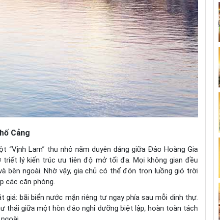
 phố Cảng
a một “Vịnh Lam” thu nhỏ nằm duyên dáng giữa Đảo Hoàng Gia
triết lý kiến trúc ưu tiên độ mở tối đa. Mọi không gian đều
à bên ngoài. Nhờ vậy, gia chủ có thể đón trọn luồng gió trời
ắp các căn phòng.
 giá: bãi biển nước mặn riêng tư ngay phía sau mỗi dinh thự.
hư thái giữa một hòn đảo nghỉ dưỡng biệt lập, hoàn toàn tách
 ngoài.