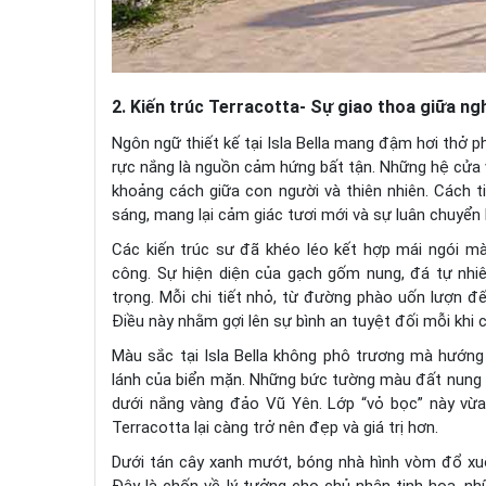
2. Kiến trúc Terracotta- Sự giao thoa giữa ng
Ngôn ngữ thiết kế tại Isla Bella mang đậm hơi thở 
rực nắng là nguồn cảm hứng bất tận. Những hệ cửa
khoảng cách giữa con người và thiên nhiên. Cách t
sáng, mang lại cảm giác tươi mới và sự luân chuyển k
Các kiến trúc sư đã khéo léo kết hợp mái ngói m
công. Sự hiện diện của gạch gốm nung, đá tự nhi
trọng. Mỗi chi tiết nhỏ, từ đường phào uốn lượn
Điều này nhằm gợi lên sự bình an tuyệt đối mỗi khi 
Màu sắc tại Isla Bella không phô trương mà hướng
lánh của biển mặn. Những bức tường màu đất nung
dưới nắng vàng đảo Vũ Yên. Lớp “vỏ bọc” này vừa
Terracotta lại càng trở nên đẹp và giá trị hơn.
Dưới tán cây xanh mướt, bóng nhà hình vòm đổ xu