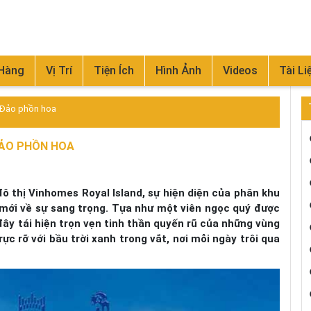
 Hàng
Vị Trí
Tiện Ích
Hình Ảnh
Videos
Tài Li
g Đảo phồn hoa
ĐẢO PHỒN HOA
đô thị Vinhomes Royal Island, sự hiện diện của phân khu
 mới về sự sang trọng. Tựa như một viên ngọc quý được
 đây tái hiện trọn vẹn tinh thần quyến rũ của những vùng
ực rỡ với bầu trời xanh trong vắt, nơi mỗi ngày trôi qua