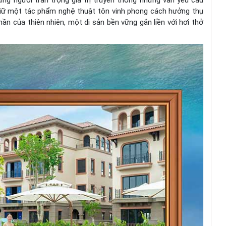
ững người trân trọng giá trị truyền thống nhưng vẫn yêu cầu
ắm giữ một tác phẩm nghệ thuật tôn vinh phong cách hưởng thụ
n của thiên nhiên, một di sản bền vững gắn liền với hơi thở