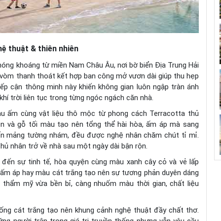
hệ thuật & thiên nhiên
phóng khoáng từ miền Nam Châu Âu, nơi bờ biển Địa Trung Hải
 vòm thanh thoát kết hợp ban công mở vươn dài giúp thu hẹp
iếp cận thông minh này khiến không gian luôn ngập tràn ánh
hí trời liên tục trong từng ngóc ngách căn nhà.
àu ấm cùng vật liệu thô mộc từ phong cách Terracotta thủ
ên và gỗ tối màu tạo nên tổng thể hài hòa, ấm áp mà sang
 đến mảng tường nhám, đều được nghệ nhân chăm chút tỉ mỉ.
chủ nhân trở về nhà sau một ngày dài bận rộn.
 đến sự tinh tế, hòa quyện cùng màu xanh cây cỏ và vẻ lấp
 ấm áp hay màu cát trắng tạo nên sự tương phản duyên dáng
 thẩm mỹ vừa bền bỉ, càng nhuốm màu thời gian, chất liệu
ống cát trắng tạo nên khung cảnh nghệ thuật đầy chất thơ.