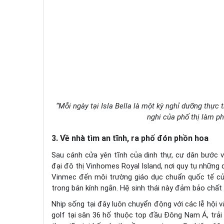
“Mỗi ngày tại Isla Bella là một kỳ nghỉ dưỡng thực t
nghi của phố thị làm p
3. Về nhà tìm an tĩnh, ra phố đón phồn hoa
Sau cánh cửa yên tĩnh của dinh thự, cư dân bước và
đại đô thị Vinhomes Royal Island, nơi quy tụ những
Vinmec đến môi trường giáo dục chuẩn quốc tế của
trong bán kính ngắn. Hệ sinh thái này đảm bảo chất
Nhịp sống tại đây luôn chuyển động với các lễ hội 
golf tại sân 36 hố thuộc top đầu Đông Nam Á, trải