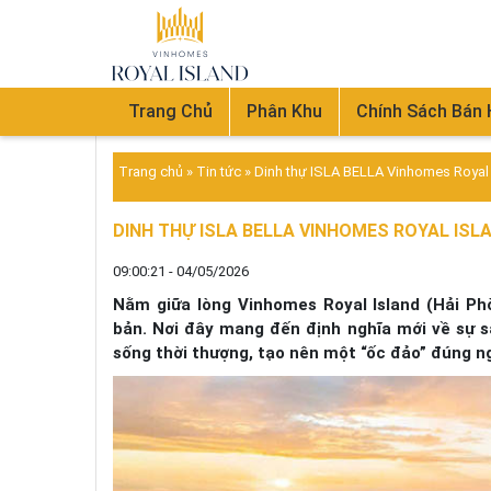
Trang Chủ
Phân Khu
Chính Sách Bán
Trang chủ
»
Tin tức
»
Dinh thự ISLA BELLA Vinhomes Royal Is
DINH THỰ ISLA BELLA VINHOMES ROYAL ISLA
09:00:21 - 04/05/2026
Nằm giữa lòng Vinhomes Royal Island (Hải Phò
bản. Nơi đây mang đến định nghĩa mới về sự s
sống thời thượng, tạo nên một “ốc đảo” đúng ng