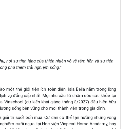
hụ, nơi sự tĩnh lặng của thiên nhiên vỗ về tâm hồn và sự tiện
hong phú thêm trải nghiệm sống.”
o một thế giới tiện ích toàn diện. Isla Bella nằm trong lòng
 dịch vụ đẳng cấp nhất. Mọi nhu cầu từ chăm sóc sức khỏe tại
 Vinschool (dự kiến khai giảng tháng 8/2027) đều hiện hữu
 lượng sống bền vững cho mọi thành viên trong gia đình.
và giải trí suốt bốn mùa. Cư dân có thể tận hưởng những vòng
 nghiệm cưỡi ngựa tại Học viện Vinpearl Horse Academy, hay