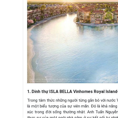
1. Dinh thự ISLA BELLA Vinhomes Royal Island-
Trong tâm thức những người từng gắn bó với nước Ý
là một biểu tượng của sự viên mãn. Đó là khả năng
xúc trong đời sống thường nhật. Anh Tuấn Nguyễn,
thực sự của một ngôi nhà nằm ở sự kết nối tự nhi