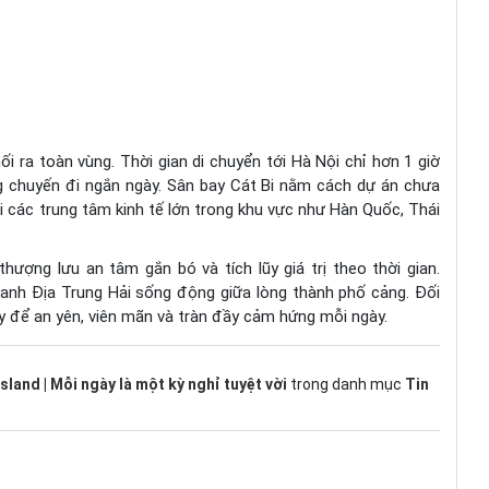
nối ra toàn vùng. Thời gian di chuyển tới Hà Nội chỉ hơn 1 giờ
ng chuyến đi ngắn ngày. Sân bay Cát Bi nằm cách dự án chưa
i các trung tâm kinh tế lớn trong khu vực như Hàn Quốc, Thái
i thượng lưu an tâm gắn bó và tích lũy giá trị theo thời gian.
anh Địa Trung Hải sống động giữa lòng thành phố cảng. Đối
y để an yên, viên mãn và tràn đầy cảm hứng mỗi ngày.
land | Mỗi ngày là một kỳ nghỉ tuyệt vời
trong danh mục
Tin