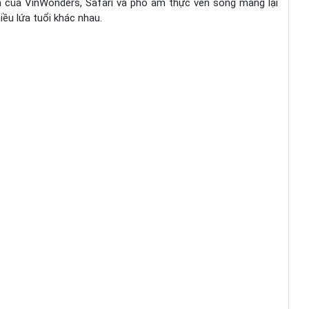
ện của VinWonders, Safari và phố ẩm thực ven sông mang lại
ều lứa tuổi khác nhau.