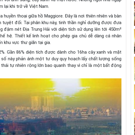
 lại khi trở về Việt Nam.
a huyền thoại giữa hồ Maggiore. Đây là nơi thiên nhiên và bàn
 tuyệt đối. Tại phân khu này, tinh thần nghỉ dưỡng được đưa
g đậm nét Địa Trung Hải với diện tích sử dụng lên tới 450m²
thế hệ. Thiết kế linh hoạt cho phép gia chủ dễ dàng cá nhân
n khu vực thư giãn tại gia.
4,2%. Gần 86% diện tích được dành cho 16ha cây xanh và mặt
 số này phản ánh một tư duy quy hoạch lấy chất lượng sống
hái tự nhiên rộng lớn bao quanh thay vì chỉ là một bất động