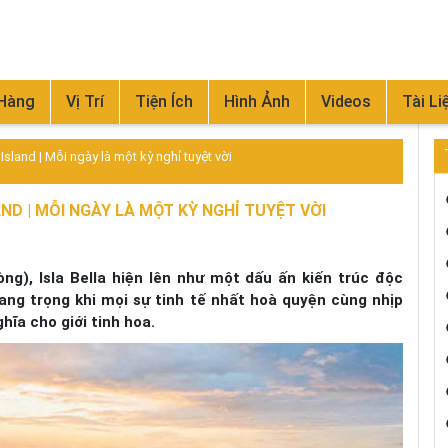
 Hàng
Vị Trí
Tiện Ích
Hình Ảnh
Videos
Tài Li
land | Mỗi ngày là một kỳ nghỉ tuyệt vời
ND | MỖI NGÀY LÀ MỘT KỲ NGHỈ TUYỆT VỜI
ng), Isla Bella hiện lên như một dấu ấn kiến trúc độc
ang trọng khi mọi sự tinh tế nhất hoà quyện cùng nhịp
hĩa cho giới tinh hoa.