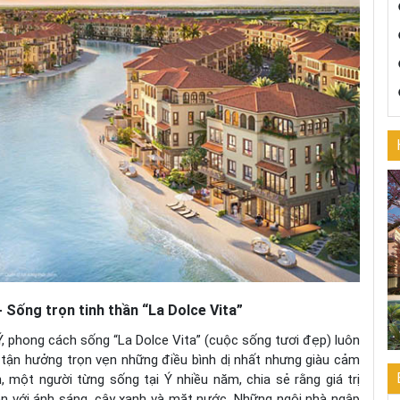
 Sống trọn tinh thần “La Dolce Vita”
, phong cách sống “La Dolce Vita” (cuộc sống tươi đẹp) luôn
 tận hưởng trọn vẹn những điều bình dị nhất nhưng giàu cảm
 một người từng sống tại Ý nhiều năm, chia sẻ rằng giá trị
ên với ánh sáng, cây xanh và mặt nước. Những ngôi nhà ngập