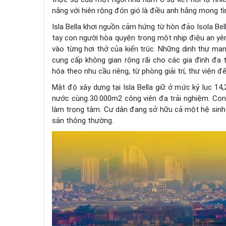
nắng với hiên rộng đón gió là điều anh hằng mong tìm
Isla Bella khơi nguồn cảm hứng từ hòn đảo Isola Bell
tay con người hòa quyện trong một nhịp điệu an yên
vào từng hơi thở của kiến trúc. Những dinh thự man
cung cấp không gian rộng rãi cho các gia đình đa 
hóa theo nhu cầu riêng, từ phòng giải trí, thư viện đế
Mật độ xây dựng tại Isla Bella giữ ở mức kỷ lục 1
nước cùng 30.000m2 công viên đa trải nghiệm. Con
làm trọng tâm. Cư dân đang sở hữu cả một hệ sinh t
sản thông thường.