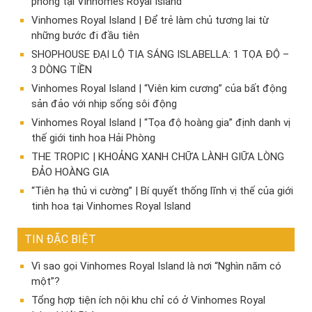
phong tại Vinhomes Royal Island
Vinhomes Royal Island | Để trẻ làm chủ tương lai từ
những bước đi đầu tiên
SHOPHOUSE ĐẠI LỘ TIA SÁNG ISLABELLA: 1 TỌA ĐỘ –
3 DÒNG TIỀN
Vinhomes Royal Island | “Viên kim cương” của bất động
sản đảo với nhịp sống sôi động
Vinhomes Royal Island | “Tọa độ hoàng gia” định danh vị
thế giới tinh hoa Hải Phòng
THE TROPIC | KHOẢNG XANH CHỮA LÀNH GIỮA LÒNG
ĐẢO HOÀNG GIA
“Tiên hạ thủ vi cường” | Bí quyết thống lĩnh vị thế của giới
tinh hoa tại Vinhomes Royal Island
TIN ĐẶC BIỆT
Vì sao gọi Vinhomes Royal Island là nơi “Nghìn năm có
một”?
Tổng hợp tiện ích nội khu chỉ có ở Vinhomes Royal