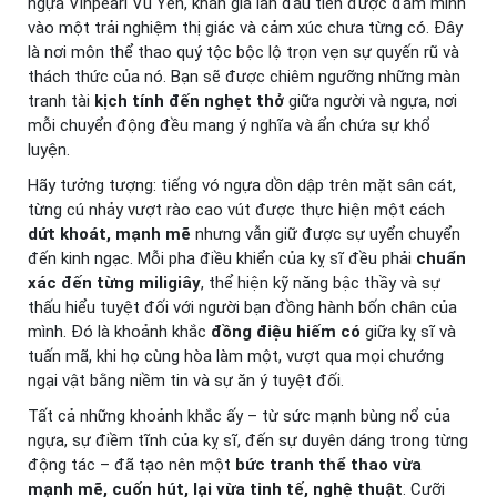
ngựa Vinpearl Vũ Yên, khán giả lần đầu tiên được đắm mình
vào một trải nghiệm thị giác và cảm xúc chưa từng có. Đây
là nơi môn thể thao quý tộc bộc lộ trọn vẹn sự quyến rũ và
thách thức của nó. Bạn sẽ được chiêm ngưỡng những màn
tranh tài
kịch tính đến nghẹt thở
giữa người và ngựa, nơi
mỗi chuyển động đều mang ý nghĩa và ẩn chứa sự khổ
luyện.
Hãy tưởng tượng: tiếng vó ngựa dồn dập trên mặt sân cát,
từng cú nhảy vượt rào cao vút được thực hiện một cách
dứt khoát, mạnh mẽ
nhưng vẫn giữ được sự uyển chuyển
đến kinh ngạc. Mỗi pha điều khiển của kỵ sĩ đều phải
chuẩn
xác đến từng miligiây
, thể hiện kỹ năng bậc thầy và sự
thấu hiểu tuyệt đối với người bạn đồng hành bốn chân của
mình. Đó là khoảnh khắc
đồng điệu hiếm có
giữa kỵ sĩ và
tuấn mã, khi họ cùng hòa làm một, vượt qua mọi chướng
ngại vật bằng niềm tin và sự ăn ý tuyệt đối.
Tất cả những khoảnh khắc ấy – từ sức mạnh bùng nổ của
ngựa, sự điềm tĩnh của kỵ sĩ, đến sự duyên dáng trong từng
động tác – đã tạo nên một
bức tranh thể thao vừa
mạnh mẽ, cuốn hút, lại vừa tinh tế, nghệ thuật
. Cưỡi