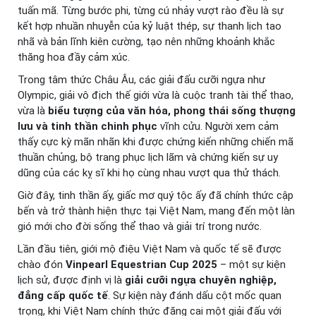
tuấn mã. Từng bước phi, từng cú nhảy vượt rào đều là sự
kết hợp nhuần nhuyễn của kỷ luật thép, sự thanh lịch tao
nhã và bản lĩnh kiên cường, tạo nên những khoảnh khắc
thăng hoa đầy cảm xúc.
Trong tâm thức Châu Âu, các giải đấu cưỡi ngựa như
Olympic, giải vô địch thế giới vừa là cuộc tranh tài thể thao,
vừa là
biểu tượng của văn hóa, phong thái sống thượng
lưu và tinh thần chinh phục
vĩnh cửu. Người xem cảm
thấy cực kỳ mãn nhãn khi được chứng kiến những chiến mã
thuần chủng, bộ trang phục lịch lãm và chứng kiến sự uy
dũng của các kỵ sĩ khi họ cùng nhau vượt qua thử thách.
Giờ đây, tinh thần ấy, giấc mơ quý tộc ấy đã chính thức cập
bến và trở thành hiện thực tại Việt Nam, mang đến một làn
gió mới cho đời sống thể thao và giải trí trong nước.
Lần đầu tiên, giới mộ điệu Việt Nam và quốc tế sẽ được
chào đón
Vinpearl Equestrian Cup 2025
– một sự kiện
lịch sử, được định vị là
giải cưỡi ngựa chuyên nghiệp,
đẳng cấp quốc tế
. Sự kiện này đánh dấu cột mốc quan
trọng, khi Việt Nam chính thức đăng cai một giải đấu với