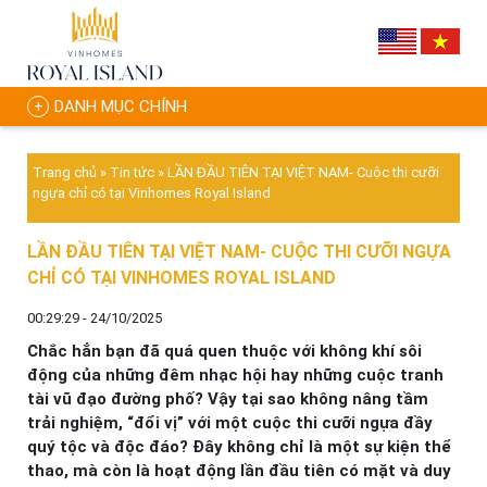
DANH MỤC CHÍNH
Trang chủ
»
Tin tức
»
LẦN ĐẦU TIÊN TẠI VIỆT NAM- Cuộc thi cưỡi
ngựa chỉ có tại Vinhomes Royal Island
LẦN ĐẦU TIÊN TẠI VIỆT NAM- CUỘC THI CƯỠI NGỰA
CHỈ CÓ TẠI VINHOMES ROYAL ISLAND
00:29:29 - 24/10/2025
Chắc hẳn bạn đã quá quen thuộc với không khí sôi
động của những đêm nhạc hội hay những cuộc tranh
tài vũ đạo đường phố? Vậy tại sao không nâng tầm
trải nghiệm, “đổi vị” với một cuộc thi cưỡi ngựa đầy
quý tộc và độc đáo? Đây không chỉ là một sự kiện thể
thao, mà còn là hoạt động lần đầu tiên có mặt và duy