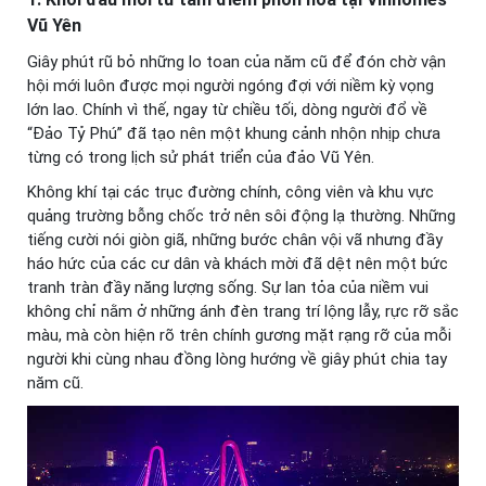
Vũ Yên
Giây phút rũ bỏ những lo toan của năm cũ để đón chờ vận
hội mới luôn được mọi người ngóng đợi với niềm kỳ vọng
lớn lao. Chính vì thế, ngay từ chiều tối, dòng người đổ về
“Đảo Tỷ Phú” đã tạo nên một khung cảnh nhộn nhịp chưa
từng có trong lịch sử phát triển của đảo Vũ Yên.
Không khí tại các trục đường chính, công viên và khu vực
quảng trường bỗng chốc trở nên sôi động lạ thường. Những
tiếng cười nói giòn giã, những bước chân vội vã nhưng đầy
háo hức của các cư dân và khách mời đã dệt nên một bức
tranh tràn đầy năng lượng sống. Sự lan tỏa của niềm vui
không chỉ nằm ở những ánh đèn trang trí lộng lẫy, rực rỡ sắc
màu, mà còn hiện rõ trên chính gương mặt rạng rỡ của mỗi
người khi cùng nhau đồng lòng hướng về giây phút chia tay
năm cũ.