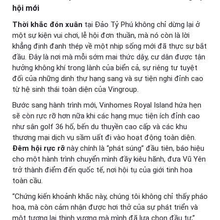
hội mới
Thời khắc đón xuân
tại Đảo Tỷ Phú không chỉ dừng lại ở
một sự kiện vui chơi, lễ hội đơn thuần, mà nó còn là lời
khẳng định đanh thép về một nhịp sống mới đã thực sự bắt
đầu. Đây là nơi mà mỗi sớm mai thức dậy, cư dân được tận
hưởng không khí trong lành của biển cả, sự riêng tư tuyệt
đối của những dinh thự hạng sang và sự tiện nghi đỉnh cao
từ hệ sinh thái toàn diện của Vingroup.
Bước sang hành trình mới, Vinhomes Royal Island hứa hẹn
sẽ còn rực rỡ hơn nữa khi các hạng mục tiện ích đỉnh cao
như sân golf 36 hố, bến du thuyền cao cấp và các khu
thương mại dịch vụ sầm uất đi vào hoạt động toàn diện.
Đêm hội rực rỡ
này chính là “phát súng” đầu tiên, báo hiệu
cho một hành trình chuyển mình đầy kiêu hãnh, đưa Vũ Yên
trở thành điểm đến quốc tế, nơi hội tụ của giới tinh hoa
toàn cầu.
“Chứng kiến khoảnh khắc này, chúng tôi không chỉ thấy pháo
hoa, mà còn cảm nhận được hơi thở của sự phát triển và
một tương lai thịnh vượng mà mình đã lựa chọn đầu tư,”