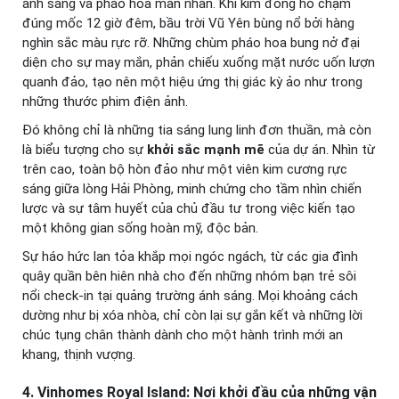
ánh sáng và pháo hoa mãn nhãn. Khi kim đồng hồ chạm
đúng mốc 12 giờ đêm, bầu trời Vũ Yên bùng nổ bởi hàng
nghìn sắc màu rực rỡ. Những chùm pháo hoa bung nở đại
diện cho sự may mắn, phản chiếu xuống mặt nước uốn lượn
quanh đảo, tạo nên một hiệu ứng thị giác kỳ ảo như trong
những thước phim điện ảnh.
Đó không chỉ là những tia sáng lung linh đơn thuần, mà còn
là biểu tượng cho sự
khởi sắc mạnh mẽ
của dự án. Nhìn từ
trên cao, toàn bộ hòn đảo như một viên kim cương rực
sáng giữa lòng Hải Phòng, minh chứng cho tầm nhìn chiến
lược và sự tâm huyết của chủ đầu tư trong việc kiến tạo
một không gian sống hoàn mỹ, độc bản.
Sự háo hức lan tỏa khắp mọi ngóc ngách, từ các gia đình
quây quần bên hiên nhà cho đến những nhóm bạn trẻ sôi
nổi check-in tại quảng trường ánh sáng. Mọi khoảng cách
dường như bị xóa nhòa, chỉ còn lại sự gắn kết và những lời
chúc tụng chân thành dành cho một hành trình mới an
khang, thịnh vượng.
4. Vinhomes Royal Island: Nơi khởi đầu của những vận