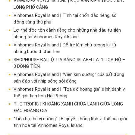
VINHOMES ROYAL ISLAND | ĐỘC BẢN KIẾN TRÚC GIỮA
LÒNG PHỐ CẢNG
Vinhomes Royal Island | Tĩnh tại chốn đảo riêng, sôi
động cùng thủ phủ
Lợi thế độc tôn dành riêng cho những nhà đầu tư tiên
phong tại Vinhomes Royal Island
Vinhomes Royal Island | Để trẻ làm chủ tương lai từ
những bước đi đầu tiên
SHOPHOUSE ĐẠI LỘ TIA SÁNG ISLABELLA: 1 TỌA ĐỘ –
3 DÒNG TIỀN
Vinhomes Royal Island | “Viên kim cương” của bất động
sản đảo với nhịp sống sôi động
Vinhomes Royal Island | “Tọa độ hoàng gia” định danh vị
thế giới tinh hoa Hải Phòng
THE TROPIC | KHOẢNG XANH CHỮA LÀNH GIỮA LÒNG
ĐẢO HOÀNG GIA
“Tiên hạ thủ vi cường” | Bí quyết thống lĩnh vị thế của giới
tinh hoa tại Vinhomes Royal Island