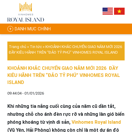
DANH MỤC CHÍNH
Trang chủ
»
Tin tức
»
KHOẢNH KHẮC CHUYỂN GIAO NĂM MỚI 2026
ĐẦY KIÊU HÃNH TRÊN “ĐẢO TỶ PHÚ” VINHOMES ROYAL ISLAND
KHOẢNH KHẮC CHUYỂN GIAO NĂM MỚI 2026 ĐẦY
KIÊU HÃNH TRÊN “ĐẢO TỶ PHÚ” VINHOMES ROYAL
ISLAND
09:44:04 - 01/01/2026
Khi những tia nắng cuối cùng của năm cũ dần tắt,
nhường chỗ cho ánh đèn rực rỡ và những làn gió biển
phóng khoáng từ vịnh di sản,
Vinhomes Royal Island
(Vũ Yên, Hải Phòng) không còn chỉ là một dự án đô