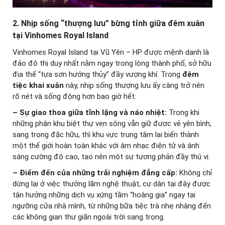
2. Nhịp sống “thượng lưu” bừng tỉnh giữa đêm xuân
tại Vinhomes Royal Island
Vinhomes Royal Island tại Vũ Yên – HP được mệnh danh là
đảo đô thị duy nhất nằm ngay trong lòng thành phố, sở hữu
địa thế “tựa sơn hướng thủy” đầy vượng khí. Trong
đêm
tiệc khai xuân
này, nhịp sống thượng lưu ấy càng trở nên
rõ nét và sống động hơn bao giờ hết:
– Sự giao thoa giữa tĩnh lặng và náo nhiệt:
Trong khi
những phân khu biệt thự ven sông vẫn giữ được vẻ yên bình,
sang trọng đặc hữu, thì khu vực trung tâm lại biến thành
một thế giới hoàn toàn khác với âm nhạc điện tử và ánh
sáng cường độ cao, tạo nên một sự tương phản đầy thú vị.
– Điểm đến của những trải nghiệm đẳng cấp:
Không chỉ
dừng lại ở việc thưởng lãm nghệ thuật, cư dân tại đây được
tận hưởng những dịch vụ xứng tầm “hoàng gia” ngay tại
ngưỡng cửa nhà mình, từ những bữa tiệc trà nhẹ nhàng đến
các không gian thư giãn ngoài trời sang trọng.