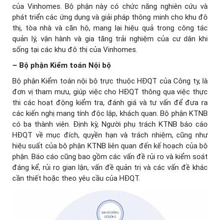
của Vinhomes. Bộ phận này có chức năng nghiên cứu và
phát triển các ứng dụng và giải pháp thông minh cho khu đô
thị, tòa nhà và căn hộ, mang lại hiệu quả trong công tác
quản lý, vận hành và gia tăng trải nghiệm của cư dân khi
sống tại các khu đô thị của Vinhomes.
– Bộ phận Kiểm toán Nội bộ
Bộ phận Kiểm toán nội bộ trực thuộc HĐQT của Công ty, là
đơn vị tham mưu, giúp việc cho HĐQT thông qua việc thực
thi các hoạt động kiểm tra, đánh giá và tư vấn để đưa ra
các kiến nghị mang tính độc lập, khách quan. Bộ phận KTNB
có ba thành viên. Định kỳ, Người phụ trách KTNB báo cáo
HĐQT về mục đích, quyền hạn và trách nhiệm, cũng như
hiệu suất của bộ phận KTNB liên quan đến kế hoạch của bộ
phận. Báo cáo cũng bao gồm các vấn đề rủi ro và kiểm soát
đáng kể, rủi ro gian lận, vấn đề quản trị và các vấn đề khác
cần thiết hoặc theo yêu cầu của HĐQT.