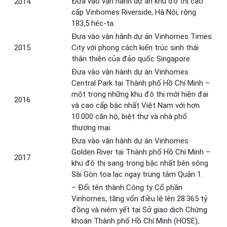
Đưa vào vận hành dự án khu đô thị cao
2014
cấp Vinhomes Riverside, Hà Nội, rộng
183,5 héc-ta.
Đưa vào vận hành dự án Vinhomes Times
2015
City với phong cách kiến trúc sinh thái
thân thiện của đảo quốc Singapore.
Đưa vào vận hành dự án Vinhomes
Central Park tại Thành phố Hồ Chí Minh –
một trong những khu đô thị mới hiện đại
2016
và cao cấp bậc nhất Việt Nam với hơn
10.000 căn hộ, biệt thự và nhà phố
thương mại.
Đưa vào vận hành dự án Vinhomes
Golden River tại Thành phố Hồ Chí Minh –
2017
khu đô thị sang trọng bậc nhất bên sông
Sài Gòn tọa lạc ngay trung tâm Quận 1.
– Đổi tên thành Công ty Cổ phần
Vinhomes, tăng vốn điều lệ lên 28.365 tỷ
đồng và niêm yết tại Sở giao dịch Chứng
khoán Thành phố Hồ Chí Minh (HOSE),