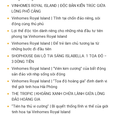
VINHOMES ROYAL ISLAND | ĐỘC BẢN KIẾN TRÚC GIỮA
LÒNG PHỐ CẢNG
Vinhomes Royal Island | Tĩnh tại chốn đảo riêng, sôi
động cùng thủ phủ
Lợi thế độc tôn dành riêng cho những nhà đầu tư tiên
phong tại Vinhomes Royal Island
Vinhomes Royal Island | Để trẻ làm chủ tương lai từ
những bước đi đầu tiên
SHOPHOUSE ĐẠI LỘ TIA SÁNG ISLABELLA: 1 TỌA ĐỘ –
3 DÒNG TIỀN
Vinhomes Royal Island | “Viên kim cương” của bất động
sản đảo với nhịp sống sôi động
Vinhomes Royal Island | “Tọa độ hoàng gia” định danh vị
thế giới tinh hoa Hải Phòng
THE TROPIC | KHOẢNG XANH CHỮA LÀNH GIỮA LÒNG
ĐẢO HOÀNG GIA
“Tiên hạ thủ vi cường” | Bí quyết thống lĩnh vị thế của giới
tinh hoa tại Vinhomes Royal Island