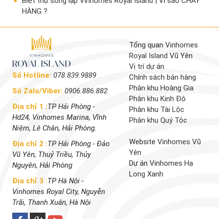
​Biệt thự song lập Vinhomes Royal Island | Vì sao CHÁY
HÀNG ?
Tổng quan
Vinhomes
Royal Island
Vũ Yên
Vị trí dự án
Số Hotline:
078.839.9889
Chính sách bán hàng
Phân khu Hoàng Gia
Số Zalo/Viber:
0906.886.882
Phân khu Kinh Đô
Địa chỉ 1 :
TP Hải Phòng -
Phân khu Tài Lộc
Hd24, Vinhomes Marina, Vĩnh
Phân khu Quý Tộc
Niệm, Lê Chân, Hải Phòng.
Website
Vinhomes Vũ
Địa chỉ 2 :
TP Hải Phòng - Đảo
Yên
Vũ Yên, Thuỷ Triều, Thủy
Dự án
Vinhomes Hạ
Nguyên, Hải Phòng
Long Xanh
Địa chỉ 3 :
TP Hà Nội -
Vinhomes Royal City, Nguyễn
Trãi, Thanh Xuân, Hà Nội