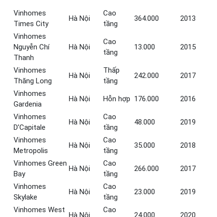
Vinhomes
Cao
Hà Nội
364.000
2013
Times City
tầng
Vinhomes
Cao
Nguyễn Chí
Hà Nội
13.000
2015
tầng
Thanh
Vinhomes
Thấp
Hà Nội
242.000
2017
Thăng Long
tầng
Vinhomes
Hà Nội
Hỗn hợp
176.000
2016
Gardenia
Vinhomes
Cao
Hà Nội
48.000
2019
D’Capitale
tầng
Vinhomes
Cao
Hà Nội
35.000
2018
Metropolis
tầng
Vinhomes Green
Cao
Hà Nội
266.000
2017
Bay
tầng
Vinhomes
Cao
Hà Nội
23.000
2019
Skylake
tầng
Vinhomes West
Cao
Hà Nội
24.000
2020