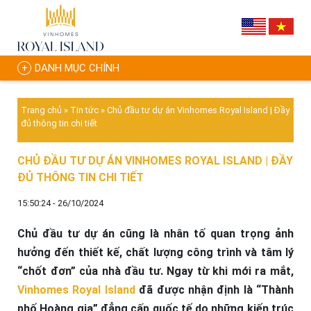
DANH MỤC CHÍNH
Trang chủ
»
Tin tức
»
Chủ đầu tư dự án Vinhomes Royal Island | Đầy
đủ thông tin chi tiết
CHỦ ĐẦU TƯ DỰ ÁN VINHOMES ROYAL ISLAND | ĐẦY
ĐỦ THÔNG TIN CHI TIẾT
15:50:24 - 26/10/2024
Chủ đầu tư dự án cũng là nhân tố quan trọng ảnh
hưởng đến thiết kế, chất lượng công trình và tâm lý
“chốt đơn” của nhà đầu tư. Ngay từ khi mới ra mắt,
Vinhomes Royal Island
đã được nhận định là “Thành
phố Hoàng gia” đẳng cấp quốc tế do những kiến trúc