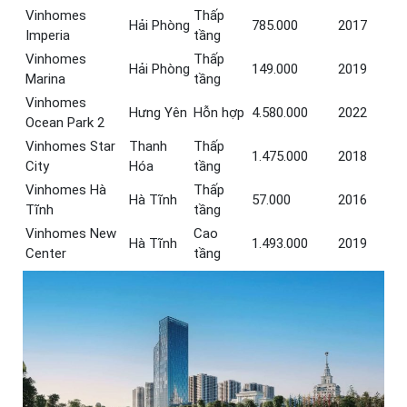
Vinhomes
Thấp
Hải Phòng
785.000
2017
Imperia
tầng
Vinhomes
Thấp
Hải Phòng
149.000
2019
Marina
tầng
Vinhomes
Hưng Yên
Hỗn hợp
4.580.000
2022
Ocean Park 2
Vinhomes Star
Thanh
Thấp
1.475.000
2018
City
Hóa
tầng
Vinhomes Hà
Thấp
Hà Tĩnh
57.000
2016
Tĩnh
tầng
Vinhomes New
Cao
Hà Tĩnh
1.493.000
2019
Center
tầng