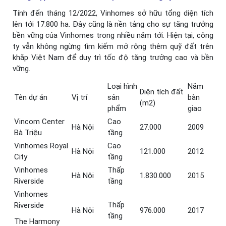
Tính đến tháng 12/2022, Vinhomes sở hữu tổng diện tích
lên tới 17.800 ha. Đây cũng là nền tảng cho sự tăng trưởng
bền vững của Vinhomes trong nhiều năm tới. Hiện tại, công
ty vẫn không ngừng tìm kiếm mở rộng thêm quỹ đất trên
khắp Việt Nam để duy trì tốc độ tăng trưởng cao và bền
vững.
Loại hình
Năm
Diện tích đất
Tên dự án
Vị trí
sản
bàn
(m2)
phẩm
giao
Vincom Center
Cao
Hà Nội
27.000
2009
Bà Triệu
tầng
Vinhomes Royal
Cao
Hà Nội
121.000
2012
City
tầng
Vinhomes
Thấp
Hà Nội
1.830.000
2015
Riverside
tầng
Vinhomes
Thấp
Riverside
Hà Nội
976.000
2017
tầng
The Harmony