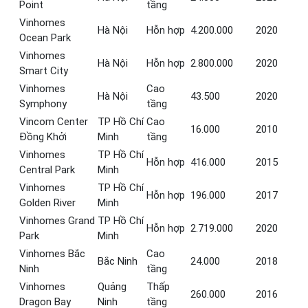
Point
tầng
Vinhomes
Hà Nội
Hỗn hợp
4.200.000
2020
Ocean Park
Vinhomes
Hà Nội
Hỗn hợp
2.800.000
2020
Smart City
Vinhomes
Cao
Hà Nội
43.500
2020
Symphony
tầng
Vincom Center
TP Hồ Chí
Cao
16.000
2010
Đồng Khởi
Minh
tầng
Vinhomes
TP Hồ Chí
Hỗn hợp
416.000
2015
Central Park
Minh
Vinhomes
TP Hồ Chí
Hỗn hợp
196.000
2017
Golden River
Minh
Vinhomes Grand
TP Hồ Chí
Hỗn hợp
2.719.000
2020
Park
Minh
Vinhomes Bắc
Cao
Bắc Ninh
24.000
2018
Ninh
tầng
Vinhomes
Quảng
Thấp
260.000
2016
Dragon Bay
Ninh
tầng