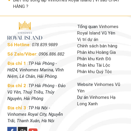
​Biệt thự song lập Vinhomes Royal Island | Vì sao CHÁY
HÀNG ?
Tổng quan
Vinhomes
Royal Island
Vũ Yên
Vị trí dự án
Số Hotline:
078.839.9889
Chính sách bán hàng
Phân khu Hoàng Gia
Số Zalo/Viber:
0906.886.882
Phân khu Kinh Đô
Địa chỉ 1 :
TP Hải Phòng -
Phân khu Tài Lộc
Hd24, Vinhomes Marina, Vĩnh
Phân khu Quý Tộc
Niệm, Lê Chân, Hải Phòng.
Website
Vinhomes Vũ
Địa chỉ 2 :
TP Hải Phòng - Đảo
Yên
Vũ Yên, Thuỷ Triều, Thủy
Dự án
Vinhomes Hạ
Nguyên, Hải Phòng
Long Xanh
Địa chỉ 3 :
TP Hà Nội -
Vinhomes Royal City, Nguyễn
Trãi, Thanh Xuân, Hà Nội