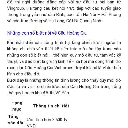
đô thị nghỉ dưỡng đẳng cấp với sự đầu tư bài bản từ
Vingroup. Hạ tầng cầu kết nối trực tiếp với các tuyến giao
thông trọng yếu như cầu Bính, cao tốc Hà Nội – Hải Phòng
và các trục đường về Hạ Long, Cát Bi, Quảng Ninh.
Những con số biết nói về Cầu Hoàng Gia
Khi nhắc đến các công trình hạ tầng chiến lược, người ta
không chỉ nhìn vào thiết kế kiến trúc mà còn tập trung vào
những con số biết nói – thể hiện quy mô đầu tư, tầm vóc kỹ
thuật, và đặc biệt là giá trị kinh tế – xã hội mà công trình đó
mang lại. Cầu Hoàng Gia Vinhomes Royal Island là ví dụ điển
hình cho điều đó.
Dưới đây là những thông tin định lượng cho thấy quy mô, độ
đầu tư và vai trò chiến lược của Cầu Hoàng Gia trong tổng
thể quy hoạch khu đô thị Vũ Yên:
Hạng
Thông tin chi tiết
mục
Tổng
Ước tính hơn 3.500 tỷ
vốn đầu
VNĐ