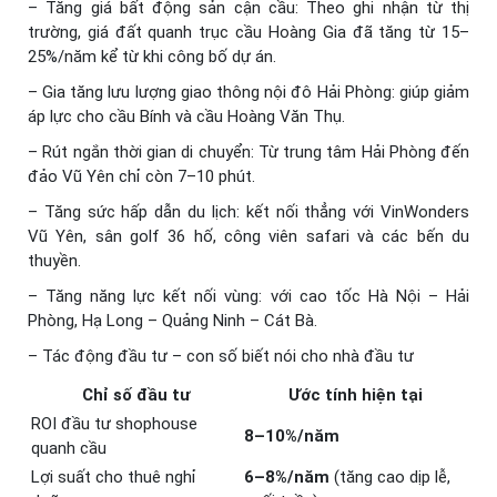
– Tăng giá bất động sản cận cầu: Theo ghi nhận từ thị
trường, giá đất quanh trục cầu Hoàng Gia đã tăng từ 15–
25%/năm kể từ khi công bố dự án.
– Gia tăng lưu lượng giao thông nội đô Hải Phòng: giúp giảm
áp lực cho cầu Bính và cầu Hoàng Văn Thụ.
– Rút ngắn thời gian di chuyển: Từ trung tâm Hải Phòng đến
đảo Vũ Yên chỉ còn 7–10 phút.
– Tăng sức hấp dẫn du lịch: kết nối thẳng với VinWonders
Vũ Yên, sân golf 36 hố, công viên safari và các bến du
thuyền.
– Tăng năng lực kết nối vùng: với cao tốc Hà Nội – Hải
Phòng, Hạ Long – Quảng Ninh – Cát Bà.
– Tác động đầu tư – con số biết nói cho nhà đầu tư
Chỉ số đầu tư
Ước tính hiện tại
ROI đầu tư shophouse
8–10%/năm
quanh cầu
Lợi suất cho thuê nghỉ
6–8%/năm
(tăng cao dịp lễ,