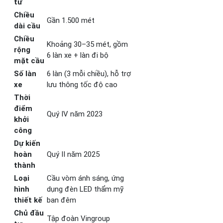
tư
Chiều
Gần 1.500 mét
dài cầu
Chiều
Khoảng 30–35 mét, gồm
rộng
6 làn xe + làn đi bộ
mặt cầu
Số làn
6 làn (3 mỗi chiều), hỗ trợ
xe
lưu thông tốc độ cao
Thời
điểm
Quý IV năm 2023
khởi
công
Dự kiến
hoàn
Quý II năm 2025
thành
Loại
Cầu vòm ánh sáng, ứng
hình
dụng đèn LED thẩm mỹ
thiết kế
ban đêm
Chủ đầu
Tập đoàn Vingroup