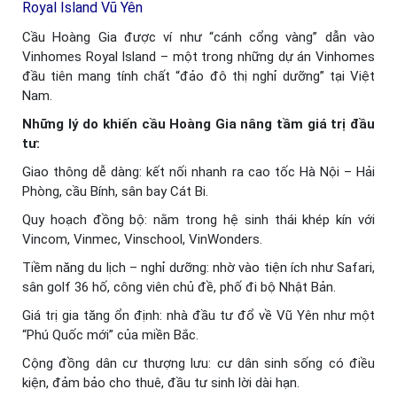
Royal Island Vũ Yên
Cầu Hoàng Gia được ví như “cánh cổng vàng” dẫn vào
Vinhomes Royal Island – một trong những dự án Vinhomes
đầu tiên mang tính chất “đảo đô thị nghỉ dưỡng” tại Việt
Nam.
Những lý do khiến cầu Hoàng Gia nâng tầm giá trị đầu
tư:
Giao thông dễ dàng: kết nối nhanh ra cao tốc Hà Nội – Hải
Phòng, cầu Bính, sân bay Cát Bi.
Quy hoạch đồng bộ: nằm trong hệ sinh thái khép kín với
Vincom, Vinmec, Vinschool, VinWonders.
Tiềm năng du lịch – nghỉ dưỡng: nhờ vào tiện ích như Safari,
sân golf 36 hố, công viên chủ đề, phố đi bộ Nhật Bản.
Giá trị gia tăng ổn định: nhà đầu tư đổ về Vũ Yên như một
“Phú Quốc mới” của miền Bắc.
Cộng đồng dân cư thượng lưu: cư dân sinh sống có điều
kiện, đảm bảo cho thuê, đầu tư sinh lời dài hạn.