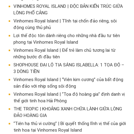
VINHOMES ROYAL ISLAND | ĐỘC BẢN KIẾN TRÚC GIỮA
LÒNG PHỐ CẢNG
Vinhomes Royal Island | Tĩnh tại chốn đảo riêng, sôi
động cùng thủ phủ
Lợi thế độc tôn dành riêng cho những nhà đầu tư tiên
phong tại Vinhomes Royal Island
Vinhomes Royal Island | Để trẻ làm chủ tương lai từ
những bước đi đầu tiên
SHOPHOUSE ĐẠI LỘ TIA SÁNG ISLABELLA: 1 TỌA ĐỘ –
3 DÒNG TIỀN
Vinhomes Royal Island | “Viên kim cương” của bất động
sản đảo với nhịp sống sôi động
Vinhomes Royal Island | “Tọa độ hoàng gia” định danh vị
thế giới tinh hoa Hải Phòng
THE TROPIC | KHOẢNG XANH CHỮA LÀNH GIỮA LÒNG
ĐẢO HOÀNG GIA
“Tiên hạ thủ vi cường” | Bí quyết thống lĩnh vị thế của giới
tinh hoa tại Vinhomes Royal Island