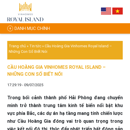
DANH MỤC CHÍNH
Trang chủ
»
Tin tức
»
Cầu Hoàng Gia Vinhomes Royal Island –
Những Con Số Biết Nói
CẦU HOÀNG GIA VINHOMES ROYAL ISLAND –
NHỮNG CON SỐ BIẾT NÓI
17:29:19 - 09/07/2025
Trong bối cảnh thành phố Hải Phòng đang chuyển
mình trở thành trung tâm kinh tế biển nổi bật khu
vực phía Bắc, các dự án hạ tầng mang tính chiến lược
như Cầu Hoàng Gia đóng vai trò quan trọng trong
việc kết nối đô thị, thúc đẩy phát triển bất động sản