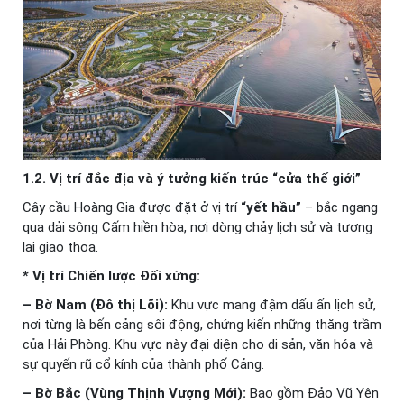
1.2. Vị trí đắc địa và ý tưởng kiến trúc “cửa thế giới”
Cây cầu Hoàng Gia được đặt ở vị trí
“yết hầu”
– bắc ngang
qua dải sông Cấm hiền hòa, nơi dòng chảy lịch sử và tương
lai giao thoa.
* Vị trí Chiến lược Đối xứng:
– Bờ Nam (Đô thị Lõi):
Khu vực mang đậm dấu ấn lịch sử,
nơi từng là bến cảng sôi động, chứng kiến những thăng trầm
của Hải Phòng. Khu vực này đại diện cho di sản, văn hóa và
sự quyến rũ cổ kính của thành phố Cảng.
– Bờ Bắc (Vùng Thịnh Vượng Mới):
Bao gồm Đảo Vũ Yên