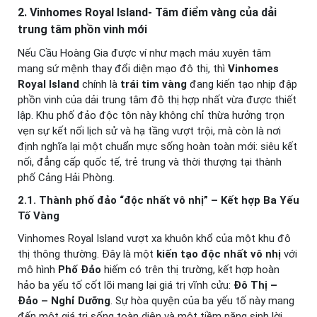
2. Vinhomes Royal Island- Tâm điểm vàng của dải
trung tâm phồn vinh mới
Nếu Cầu Hoàng Gia được ví như mạch máu xuyên tâm
mang sứ mệnh thay đổi diện mạo đô thị, thì
Vinhomes
Royal Island
chính là
trái tim vàng
đang kiến tạo nhịp đập
phồn vinh của dải trung tâm đô thị hợp nhất vừa được thiết
lập. Khu phố đảo độc tôn này không chỉ thừa hưởng trọn
vẹn sự kết nối lịch sử và hạ tầng vượt trội, mà còn là nơi
định nghĩa lại một chuẩn mực sống hoàn toàn mới: siêu kết
nối, đẳng cấp quốc tế, trẻ trung và thời thượng tại thành
phố Cảng Hải Phòng.
2.1. Thành phố đảo “độc nhất vô nhị” – Kết hợp Ba Yếu
Tố Vàng
Vinhomes Royal Island vượt xa khuôn khổ của một khu đô
thị thông thường. Đây là một
kiến tạo độc nhất vô nhị
với
mô hình
Phố Đảo
hiếm có trên thị trường, kết hợp hoàn
hảo ba yếu tố cốt lõi mang lại giá trị vĩnh cửu:
Đô Thị –
Đảo – Nghỉ Dưỡng
. Sự hòa quyện của ba yếu tố này mang
đến một giá trị sống toàn diện và một tiềm năng sinh lời