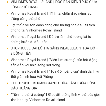
VINHOMES ROYAL ISLAND | ĐỘC BẢN KIẾN TRÚC GIỮA
LÒNG PHỐ CẢNG
Vinhomes Royal Island | Tĩnh tại chốn đảo riêng, sôi
động cùng thủ phủ
Lợi thế độc tôn dành riêng cho những nhà đầu tư tiên
phong tại Vinhomes Royal Island
Vinhomes Royal Island | Để trẻ làm chủ tương lai từ
những bước đi đầu tiên
SHOPHOUSE ĐẠI LỘ TIA SÁNG ISLABELLA: 1 TỌA ĐỘ –
3 DÒNG TIỀN
Vinhomes Royal Island | “Viên kim cương” của bất động
sản đảo với nhịp sống sôi động
Vinhomes Royal Island | “Tọa độ hoàng gia” định danh vị
thế giới tinh hoa Hải Phòng
THE TROPIC | KHOẢNG XANH CHỮA LÀNH GIỮA LÒNG
ĐẢO HOÀNG GIA
“Tiên hạ thủ vi cường” | Bí quyết thống lĩnh vị thế của giới
tinh hoa tại Vinhomes Royal Island