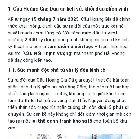
1. Cầu Hoàng Gia: Dấu ấn lịch sử, khởi đầu phồn vinh
Kể từ ngày
15 tháng 7 năm 2025
, Cầu Hoàng Gia đã chính
thức khai thông, đánh dấu sự ra đời của một trục kết nối
huyết mạch chưa từng có. Với tổng mức đầu tư vượt
ngưỡng
2.300 tỷ đồng
, công trình không chỉ là một kỳ tích
kỹ thuật mà còn là
tâm điểm chiến lược
– hiện thực hóa
vai trò
“Cầu Nối Thịnh Vượng”
mà thành phố Hải Phòng
đã dày công kiến tạo.
1.1. Sức mạnh đột phá từ vật lý đến kinh tế
Sự ra đời của Cầu Hoàng Gia đã giải quyết triệt để bài toán
phân tách địa lý giữa hai bờ sông Cấm, tạo nên một sự hợp
nhất đáng kinh ngạc. Giờ đây, khoảng cách giữa khu trung
tâm đô thị lõi lịch sử và vùng đất Thủy Nguyên đang phát
triển thần tốc được rút ngắn xuống chỉ còn
dưới 5 phút di
chuyển
. Sự cận kề này không chỉ tiết kiệm thời gian mà còn
tạo ra một
lợi thế cạnh tranh khổng lồ
cho toàn bộ khu
vực.