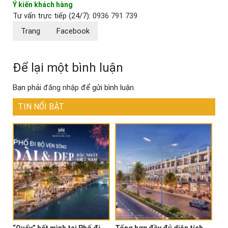
Ý kiến khách hàng
Tư vấn trực tiếp (24/7):
0936 791 739
Trang
Facebook
Để lại một bình luận
Bạn phải
đăng nhập
để gửi bình luận.
TIN NỔI BẬT
“Quẩy” hết mình tại Phố đi
Tổng hợp đầy đủ diện tích