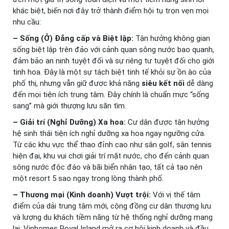
khác biệt, biến nơi đây trở thành điểm hội tụ trọn vẹn mọi
nhu cầu:
– Sống (Ở) Đẳng cấp và Biệt lập:
Tận hưởng không gian
sống biệt lập trên đảo với cảnh quan sông nước bao quanh,
đảm bảo an ninh tuyệt đối và sự riêng tư tuyệt đối cho giới
tinh hoa. Đây là một sự tách biệt tinh tế khỏi sự ồn ào của
phố thị, nhưng vẫn giữ được khả năng
siêu kết nối
dễ dàng
đến mọi tiện ích trung tâm. Đây chính là chuẩn mực “sống
sang” mà giới thượng lưu săn tìm.
– Giải trí (Nghỉ Dưỡng) Xa hoa:
Cư dân được tận hưởng
hệ sinh thái tiện ích nghỉ dưỡng xa hoa ngay ngưỡng cửa.
Từ các khu vực thể thao đỉnh cao như sân golf, sân tennis
hiện đại, khu vui chơi giải trí mặt nước, cho đến cảnh quan
sông nước độc đáo và bãi biển nhân tạo, tất cả tạo nên
một resort 5 sao ngay trong lòng thành phố.
– Thương mại (Kinh doanh) Vượt trội:
Với vị thế tâm
điểm của dải trung tâm mới, cộng đồng cư dân thượng lưu
và lượng du khách tiềm năng từ hệ thống nghỉ dưỡng mang
lại, Vinhomes Royal Island mở ra cơ hội kinh doanh và đầu