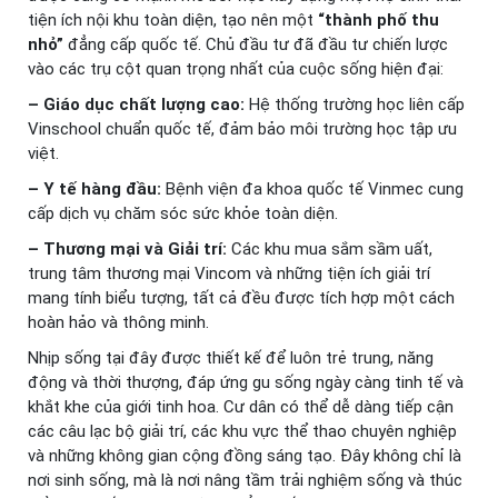
tiện ích nội khu toàn diện, tạo nên một
“thành phố thu
nhỏ”
đẳng cấp quốc tế. Chủ đầu tư đã đầu tư chiến lược
vào các trụ cột quan trọng nhất của cuộc sống hiện đại:
– Giáo dục chất lượng cao:
Hệ thống trường học liên cấp
Vinschool chuẩn quốc tế, đảm bảo môi trường học tập ưu
việt.
– Y tế hàng đầu:
Bệnh viện đa khoa quốc tế Vinmec cung
cấp dịch vụ chăm sóc sức khỏe toàn diện.
– Thương mại và Giải trí:
Các khu mua sắm sầm uất,
trung tâm thương mại Vincom và những tiện ích giải trí
mang tính biểu tượng, tất cả đều được tích hợp một cách
hoàn hảo và thông minh.
Nhịp sống tại đây được thiết kế để luôn trẻ trung, năng
động và thời thượng, đáp ứng gu sống ngày càng tinh tế và
khắt khe của giới tinh hoa. Cư dân có thể dễ dàng tiếp cận
các câu lạc bộ giải trí, các khu vực thể thao chuyên nghiệp
và những không gian cộng đồng sáng tạo. Đây không chỉ là
nơi sinh sống, mà là nơi nâng tầm trải nghiệm sống và thúc