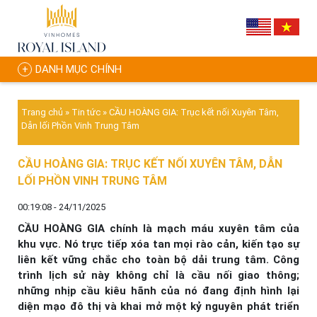
DANH MỤC CHÍNH
Trang chủ
»
Tin tức
»
CẦU HOÀNG GIA: Trục kết nối Xuyên Tâm,
Dẫn lối Phồn Vinh Trung Tâm
CẦU HOÀNG GIA: TRỤC KẾT NỐI XUYÊN TÂM, DẪN
LỐI PHỒN VINH TRUNG TÂM
00:19:08 - 24/11/2025
CẦU HOÀNG GIA chính là mạch máu xuyên tâm của
khu vực. Nó trực tiếp xóa tan mọi rào cản, kiến tạo sự
liên kết vững chắc cho toàn bộ dải trung tâm. Công
trình lịch sử này không chỉ là cầu nối giao thông;
những nhịp cầu kiêu hãnh của nó đang định hình lại
diện mạo đô thị và khai mở một kỷ nguyên phát triển