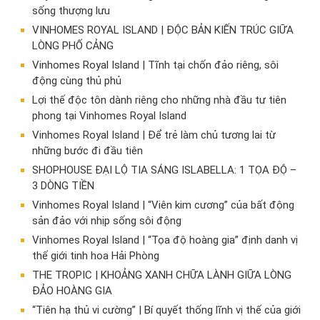
sống thượng lưu
VINHOMES ROYAL ISLAND | ĐỘC BẢN KIẾN TRÚC GIỮA
LÒNG PHỐ CẢNG
Vinhomes Royal Island | Tĩnh tại chốn đảo riêng, sôi
động cùng thủ phủ
Lợi thế độc tôn dành riêng cho những nhà đầu tư tiên
phong tại Vinhomes Royal Island
Vinhomes Royal Island | Để trẻ làm chủ tương lai từ
những bước đi đầu tiên
SHOPHOUSE ĐẠI LỘ TIA SÁNG ISLABELLA: 1 TỌA ĐỘ –
3 DÒNG TIỀN
Vinhomes Royal Island | “Viên kim cương” của bất động
sản đảo với nhịp sống sôi động
Vinhomes Royal Island | “Tọa độ hoàng gia” định danh vị
thế giới tinh hoa Hải Phòng
THE TROPIC | KHOẢNG XANH CHỮA LÀNH GIỮA LÒNG
ĐẢO HOÀNG GIA
“Tiên hạ thủ vi cường” | Bí quyết thống lĩnh vị thế của giới