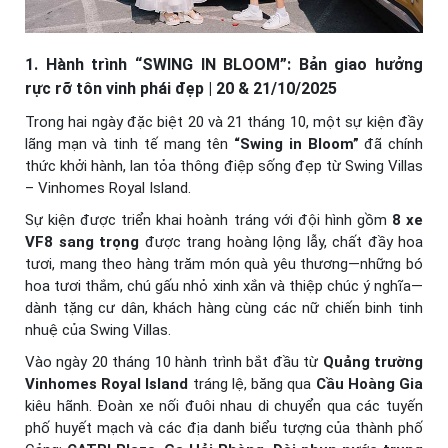
1. Hành trình “SWING IN BLOOM”: Bản giao hưởng
rực rỡ tôn vinh phái đẹp | 20 & 21/10/2025
Trong hai ngày đặc biệt 20 và 21 tháng 10, một sự kiện đầy
lãng mạn và tinh tế mang tên
“Swing in Bloom”
đã chính
thức khởi hành, lan tỏa thông điệp sống đẹp từ Swing Villas
– Vinhomes Royal Island.
Sự kiện được triển khai hoành tráng với đội hình gồm
8 xe
VF8 sang trọng
được trang hoàng lộng lẫy, chất đầy hoa
tươi, mang theo hàng trăm món quà yêu thương—những bó
hoa tươi thắm, chú gấu nhỏ xinh xắn và thiệp chúc ý nghĩa—
dành tặng cư dân, khách hàng cùng các nữ chiến binh tinh
nhuệ của Swing Villas.
Vào ngày 20 tháng 10 hành trình bắt đầu từ
Quảng trường
Vinhomes Royal Island
tráng lệ, băng qua
Cầu Hoàng Gia
kiêu hãnh. Đoàn xe nối đuôi nhau di chuyển qua các tuyến
phố huyết mạch và các địa danh biểu tượng của thành phố