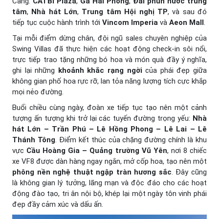
Cảng:
CATBI Plaza
,
Ga Hải Phòng
,
Đài phun nước trung
tâm
,
Nhà hát Lớn
,
Trung tâm Hội nghị TP
, và sau đó
tiếp tục cuộc hành trình tới
Vincom Imperia
và
Aeon Mall
.
Tại mỗi điểm dừng chân, đội ngũ sales chuyên nghiệp của
Swing Villas đã thực hiện các hoạt động check-in sôi nổi,
trực tiếp trao tặng những bó hoa và món quà đầy ý nghĩa,
ghi lại những
khoảnh khắc rạng ngời
của phái đẹp giữa
không gian phố hoa rực rỡ, lan tỏa năng lượng tích cực khắp
mọi nẻo đường.
Buổi chiều cùng ngày, đoàn xe tiếp tục tạo nên một cảnh
tượng ấn tượng khi trở lại các tuyến đường trọng yếu:
Nhà
hát Lớn – Trần Phú – Lê Hồng Phong – Lê Lai – Lê
Thánh Tông
. Điểm kết thúc của chặng đường chính là khu
vực
Cầu Hoàng Gia – Quảng trường Vũ Yên
, nơi 8 chiếc
xe VF8 được dàn hàng ngay ngắn, mở cốp hoa, tạo nên một
phông nền nghệ thuật ngập tràn hương sắc
. Đây cũng
là không gian lý tưởng, lãng mạn và độc đáo cho các hoạt
động đào tạo, tri ân nội bộ, khép lại một ngày tôn vinh phái
đẹp đầy cảm xúc và dấu ấn.