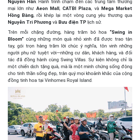
Nguyên Hãn
. Hành trình chạm đến các trung tâm thương
mại lớn như
Aeon Mall
,
CATBI Plaza
, và
Mega Market
Hồng Bàng
, rồi khép lại một vòng cung yêu thương qua
Nguyễn Tri Phương
và
Bưu điện TP
lịch sử.
Trên mỗi chặng đường, hàng trăm bó hoa
“Swing in
Bloom”
cùng những món quà nhỏ xinh đã được trao tận
tay, gói trọn hàng trăm lời chúc ý nghĩa, tôn vinh những
người phụ nữ tuyệt vời—những cư dân, khách hàng, và đối
tác đã đồng hành cùng Swing Villas. Sự kiện không chỉ là
một chiến dịch tặng quà, mà là một minh chứng sống động
cho tinh thần sống đẹp, trân quý mọi khoảnh khắc của cộng
đồng tinh hoa tại Vinhomes Royal Island.