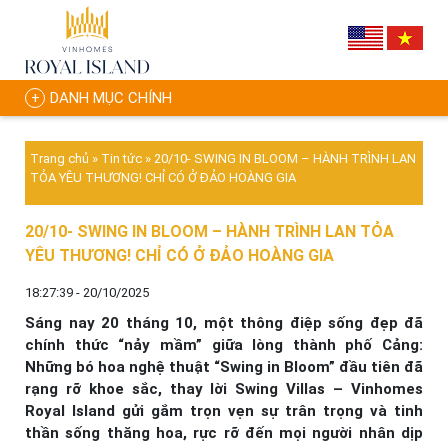
DANH MỤC CHÍNH
Trang chủ
»
Tin tức
»
20/10- SWING IN BLOOM – HÀNH TRÌNH LAN
TỎA YÊU THƯƠNG! CHỈ CÓ Ở ĐẢO HOÀNG GIA
20/10- SWING IN BLOOM – HÀNH TRÌNH LAN TỎA
YÊU THƯƠNG! CHỈ CÓ Ở ĐẢO HOÀNG GIA
18:27:39 - 20/10/2025
Sáng nay 20 tháng 10, một thông điệp sống đẹp đã
chính thức “nảy mầm” giữa lòng thành phố Cảng:
Những bó hoa nghệ thuật “Swing in Bloom” đầu tiên đã
rạng rỡ khoe sắc, thay lời Swing Villas – Vinhomes
Royal Island gửi gắm trọn vẹn sự trân trọng và tinh
thần sống thăng hoa, rực rỡ đến mọi người nhân dịp