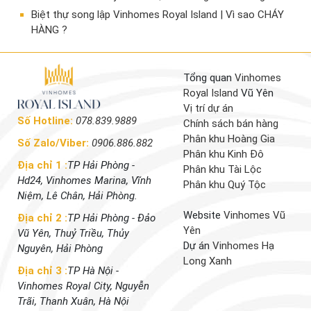
​Biệt thự song lập Vinhomes Royal Island | Vì sao CHÁY
HÀNG ?
Tổng quan
Vinhomes
Royal Island
Vũ Yên
Vị trí dự án
Số Hotline:
078.839.9889
Chính sách bán hàng
Phân khu Hoàng Gia
Số Zalo/Viber:
0906.886.882
Phân khu Kinh Đô
Địa chỉ 1 :
TP Hải Phòng -
Phân khu Tài Lộc
Hd24, Vinhomes Marina, Vĩnh
Phân khu Quý Tộc
Niệm, Lê Chân, Hải Phòng.
Website
Vinhomes Vũ
Địa chỉ 2 :
TP Hải Phòng - Đảo
Yên
Vũ Yên, Thuỷ Triều, Thủy
Dự án
Vinhomes Hạ
Nguyên, Hải Phòng
Long Xanh
Địa chỉ 3 :
TP Hà Nội -
Vinhomes Royal City, Nguyễn
Trãi, Thanh Xuân, Hà Nội