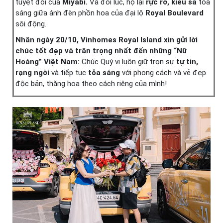
tuyệt đối của
Miyabi.
Và đôi lúc, họ lại
rực rỡ, kiêu sa
tỏa
sáng giữa ánh đèn phồn hoa của đại lộ
Royal Boulevard
sôi động.
Nhân ngày 20/10, Vinhomes Royal Island xin gửi lời
chúc tốt đẹp và trân trọng nhất đến những “Nữ
Hoàng” Việt Nam:
Chúc Quý vị luôn giữ trọn sự
tự tin,
rạng ngời
và tiếp tục
tỏa sáng
với phong cách và vẻ đẹp
độc bản, thăng hoa theo cách riêng của mình!